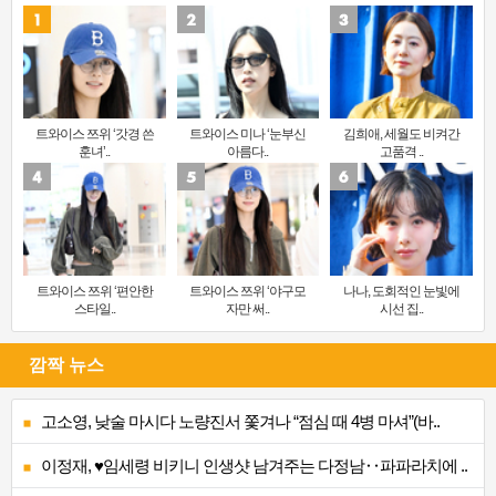
트와이스 쯔위 ‘갓경 쓴
트와이스 미나 ‘눈부신
김희애, 세월도 비켜간
훈녀’..
아름다..
고품격 ..
트와이스 쯔위 ‘편안한
트와이스 쯔위 ‘야구모
나나, 도회적인 눈빛에
스타일..
자만 써..
시선 집..
깜짝 뉴스
고소영, 낮술 마시다 노량진서 쫓겨나 “점심 때 4병 마셔”(바..
이정재, ♥임세령 비키니 인생샷 남겨주는 다정남‥파파라치에 ..