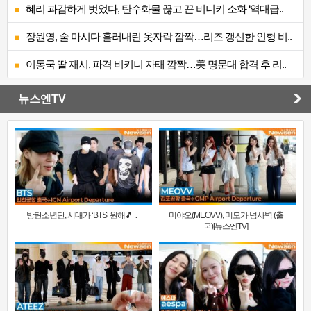
혜리 과감하게 벗었다, 탄수화물 끊고 끈 비니키 소화 ‘역대급..
장원영, 술 마시다 흘러내린 옷자락 깜짝…리즈 갱신한 인형 비..
이동국 딸 재시, 파격 비키니 자태 깜짝…美 명문대 합격 후 리..
뉴스엔TV
방탄소년단, 시대가 ‘BTS’ 원해🎵 ..
미야오(MEOVV), 미모가 넘사벽 (출
국)[뉴스엔TV]