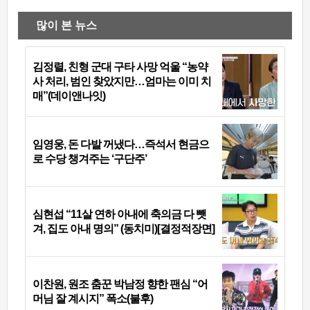
많이 본 뉴스
김정렬, 친형 군대 구타 사망 억울 “농약
사 처리, 범인 찾았지만…엄마는 이미 치
매”(데이앤나잇)
임영웅, 돈 다발 꺼냈다…즉석서 현금으
로 수당 챙겨주는 ‘구단주’
심현섭 “11살 연하 아내에 축의금 다 뺏
겨, 집도 아내 명의” (동치미)[결정적장면]
이찬원, 원조 춤꾼 박남정 향한 팬심 “어
머님 잘 계시지” 폭소(불후)