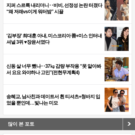
지퍼 스르륵 내리더니‥비비, 선정성 논란 터졌다
“왜 저래vs이게 워터밤” 시끌
‘김부장’ 최대훈 아내, 미스코리아 善+미스 인터내
셔널 3위 ♥장윤서였다
신동 살 너무 뺐나‥37㎏ 감량 부작용 “못 알아봐
서 요요 와야하나 고민”(전현무계획4)
송혜교, 남사친과 데이트서 흰 티셔츠+청바지 입
었을 뿐인데…빛나는 미모
많이 본 포토