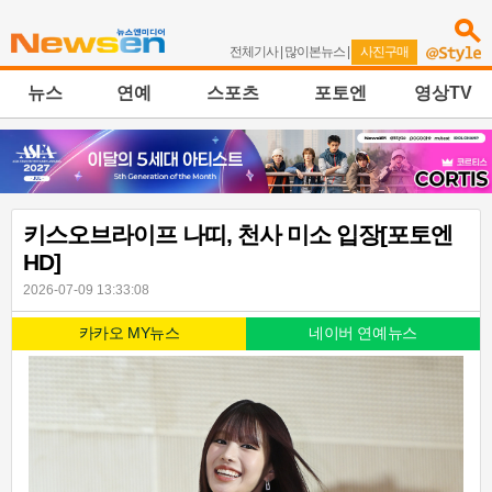
전체기사
|
많이본뉴스
|
사진구매
뉴스
연예
스포츠
포토엔
영상TV
키스오브라이프 나띠, 천사 미소 입장[포토엔
HD]
2026-07-09 13:33:08
카카오 MY뉴스
네이버 연예뉴스