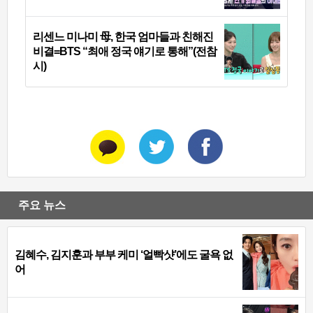
리센느 미나미 母, 한국 엄마들과 친해진
비결=BTS “최애 정국 얘기로 통해”(전참
시)
주요 뉴스
김혜수, 김지훈과 부부 케미 ‘얼빡샷’에도 굴욕 없
어