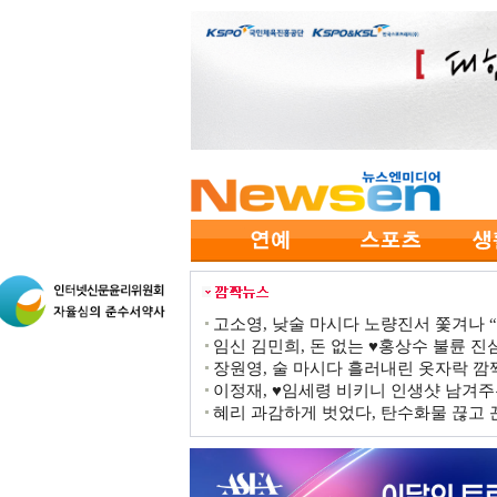
고소영, 낮술 마시다 노량진서 쫓겨나 “점
임신 김민희, 돈 없는 ♥홍상수 불륜 진심
장원영, 술 마시다 흘러내린 옷자락 
이정재, ♥임세령 비키니 인생샷 남겨주
혜리 과감하게 벗었다, 탄수화물 끊고 끈