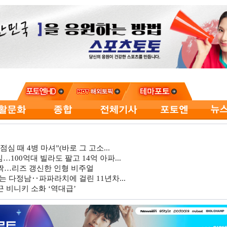
심 때 4병 마셔”(바로 그 고소...
…100억대 빌라도 팔고 14억 아파...
깜짝…리즈 갱신한 인형 비주얼
는 다정남‥파파라치에 걸린 11년차...
 비니키 소화 ‘역대급’