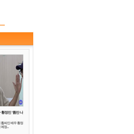
‥황정민 ‘틈만 나
 휩싸인 배우 황정
예정...