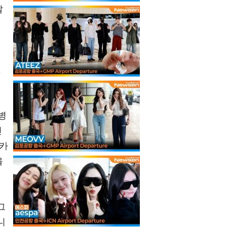
발
.
병
민
리카
을
그
니