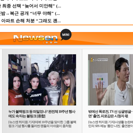
종 선택 “늦어서 미안해” (...
→복근 공개 “너무 야해” (...
 아파트 손해 처분 “그래도 괜...
누가 블랙핑크 등 떠밀었나? 완전체 10주년 행사
밖에선 폭로전, TV선 싱글벙글
에도 속 타는 블링크 [종합]
면’ 출연, 피로감은 시청자 몫
[뉴스엔 하지원 기자]데뷔 10주년을 맞이한 그룹 블랙
[뉴스엔 하지원 기자]사생활 논란에
핑크 기념 행사를 둘러싼 팬들의 아쉬움이 좀처럼
민의 SBS 예능 '틈만 나면,' 출연분이 
가...