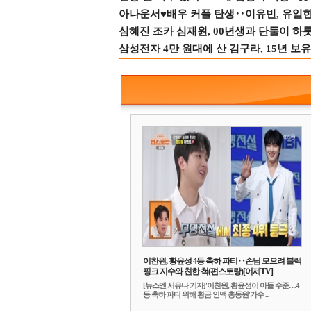
아나운서♥배우 커플 탄생‥이유빈, 유일한 최
심혜진 조카 심재원, 00년생과 단둘이 하룻밤
삼성전자 4만 원대에 산 김구라, 15년 보유
이찬원, 황윤성 4등 축하 파티‥손님 모으려 블랙
핑크 지수와 친한 척(편스토랑)[어제TV]
[뉴스엔 서유나 기자]'이찬원, 황윤성이 아들 수준…4
등 축하 파티 위해 황금 인맥 총동원'가수 ...