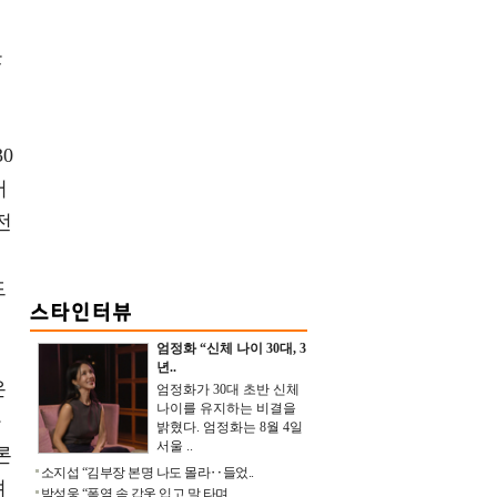
리
못
0
서
전
드
엄정화 “신체 나이 30대, 3
년..
은
엄정화가 30대 초반 신체
나이를 유지하는 비결을
하
밝혔다. 엄정화는 8월 4일
서울 ..
론
소지섭 “김부장 본명 나도 몰라‥들었..
려
박성웅 “폭염 속 갑옷 입고 말 타며 ..