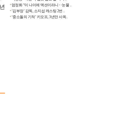
엄정화 “이 나이에 액션이라니‥눈물 ..
청년
‘김부장’ 감독, 소지섭 캐스팅 2번 ..
‘중소돌의 기적’ 키오프, 3년만 사옥..