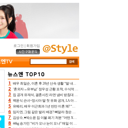
로그인
|
회원가입
배우 최일순, 이혼 후 20년 산속 생활 “딸 내가 버렸다고 원망‥맘 아파”(특종)[어제TV]
‘혼외자→유부남’ 정우성 근황 포착, 수식억 해킹 피해 후배 만났다 “존경하는”
집 공개 유재석, 결혼사진 라면 냄비 받침대 되고 분노‥가족사진도 피해(놀뭐)[어제TV]
백윤식 손녀+정시아 딸 첫 유화 공개, LA 아트쇼→서울국제조각페스타 작가다운 수준급 실력
유혜리, 배우 이근희과 1년 반만 이혼 왜? “식칼 꽂고 의자 던져” 충격 폭로(특종)[어제TV]
임지연, 그림 같은 발리 배경? 뼈말라 청순 비키니 핏에 상대 안 되네
김성수, ♥박소윤 집 이불 폐기 처분 “어떤 X이랑 썼을지 몰라” 질투(신랑수업2)[어제TV]
44kg 송가인 “비가 오나 눈이 오나” 매일 이 운동, 허벅지 근육량 상승+체지방 감소