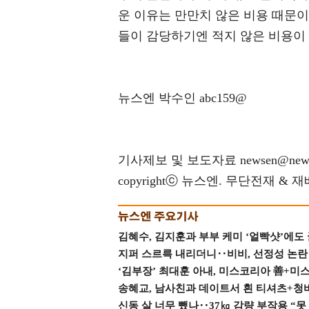
운 이유는 만만치 않은 비용 때문이
들이 감당하기엔 적지 않은 비용이
뉴스엔 박수인 abc159@
기사제보 및 보도자료 newsen@news
copyrightⓒ 뉴스엔. 무단전재 & 
김혜수, 김지훈과 부부 케미 ‘얼빡샷’에도
지퍼 스르륵 내리더니‥비비, 선정성 논란 터
‘김부장’ 최대훈 아내, 미스코리아 善+미
송혜교, 남사친과 데이트서 흰 티셔츠+청
신동 살 너무 뺐나‥37㎏ 감량 부작용 “못