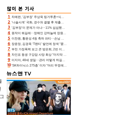
차예련, ‘김부장’ 주상욱 링거투혼+식스팩 비화 “옷 벗는데 아저씨는 안 된다고”(차장금)
‘나솔사계’ 국화, 경수와 결별 후 재출연…첫인상 3표 몰표
‘김부장’이 문제가 아냐‥11% 섭섭했던 ‘재벌X형사2’ 돈·빽 총동원해 컴백 [TV보고서]
원작이 뭐길래‥정해인 강하늘에 장원영까지 참여한 이 영화
이찬원, 황윤성 4등 축하 파티‥손님 모으려 블랙핑크 지수와 친한 척(편스토랑)[어제TV]
장윤정, 김경욱 ‘T팬티’ 발언에 정색 “묻지 않았는데, 그것도 성희롱”(장공장)
부친 가정폭력 보고 큰 방은희, 2번 이혼 후 잠수→母 고독사에 자책(특종세상)[어제TV]
차인표 동생 구강암 사망 회상 “마지막 순간 동생 손 잡아준 신애라, 두고두고 고마워” (신애라이프)
이지아, 48세 생일‥관리 어떻게 하길래 놀라운 동안 미모
‘SK하이닉스 275층’ 미자 “머리 뚜껑에서 사, 주식만 안 해도 돈 버는 것”
을
진
 그