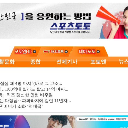
심 때 4병 마셔”(바로 그 고소...
…100억대 빌라도 팔고 14억 아파...
깜짝…리즈 갱신한 인형 비주얼
는 다정남‥파파라치에 걸린 11년차...
 비니키 소화 ‘역대급’