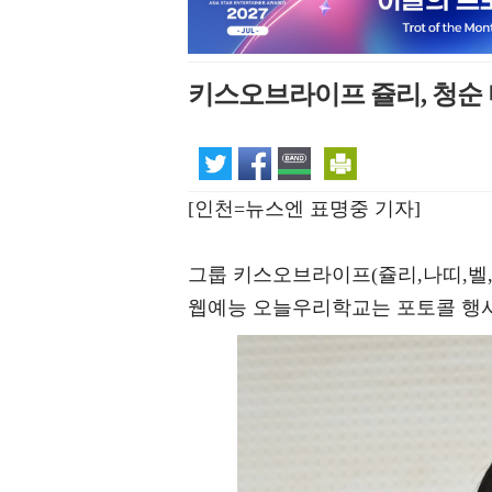
키스오브라이프 쥴리, 청순 
[인천=뉴스엔 표명중 기자]
그룹 키스오브라이프(쥴리,나띠,벨,
웹예능 오늘우리학교는 포토콜 행