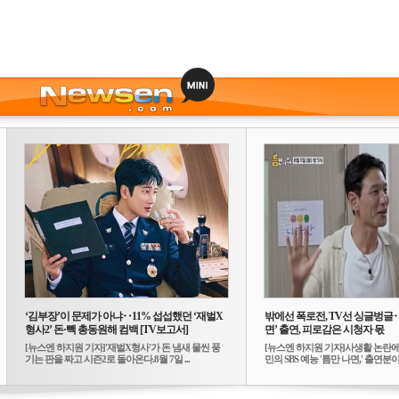
‘김부장’이 문제가 아냐‥11% 섭섭했던 ‘재벌X
밖에선 폭로전, TV선 싱글벙글
형사2’ 돈·빽 총동원해 컴백 [TV보고서]
면’ 출연, 피로감은 시청자 몫
[뉴스엔 하지원 기자]'재벌X형사'가 돈 냄새 물씬 풍
[뉴스엔 하지원 기자]사생활 논란에
기는 판을 짜고 시즌2로 돌아온다.8월 7일 ...
민의 SBS 예능 '틈만 나면,' 출연분이 