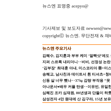
뉴스엔 표명중 acepyo@
기사제보 및 보도자료 newsen@news
copyrightⓒ 뉴스엔. 무단전재 & 
김혜수, 김지훈과 부부 케미 ‘얼빡샷’에도
지퍼 스르륵 내리더니‥비비, 선정성 논란 터
‘김부장’ 최대훈 아내, 미스코리아 善+미
송혜교, 남사친과 데이트서 흰 티셔츠+청
신동 살 너무 뺐나‥37㎏ 감량 부작용 “못
아나운서♥배우 커플 탄생‥이유빈, 유일한 최
심혜진 조카 심재원, 00년생과 단둘이 하룻밤
삼성전자 4만 원대에 산 김구라, 15년 보유