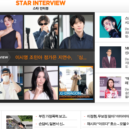
스
시크
[
트
범 &
M
산서
[
자
도 
“매
래 
[
송
들이
-
부친 가정폭력 보고...
-
이정현, 무보정 맞아? 어마어마한
-
손담비, 일본서 신...
-
채시라 “아프다” 호소→모델 이소