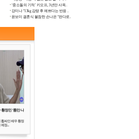
‘중소돌의 기적’ 키오프, 3년만 사옥..
강미나 “13kg 감량 후 예쁘다는 반응 ..
윤보미 결혼식 불참한 손나은 “판다로..
‥황정민 ‘틈만 나
 휩싸인 배우 황정
예정...