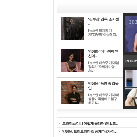
‘김부장’ 감독, 소지섭
...
[뉴스엔 하지원 기
자]'김부장' 이승영 감..
엄정화 “이 나이에 액
션이...
[뉴스엔 배효주 기자]엄
정화가 '오케이 마담
&#..
박성웅 “폭염 속 갑옷
입...
[뉴스엔 배효주 기자]박
성웅이 폭염에도 불구
하고 K..
-
트와이스 미나 이렇게 글래머였나, 드...
-
양정원, 으리으리한 집 공개 “시차 적...