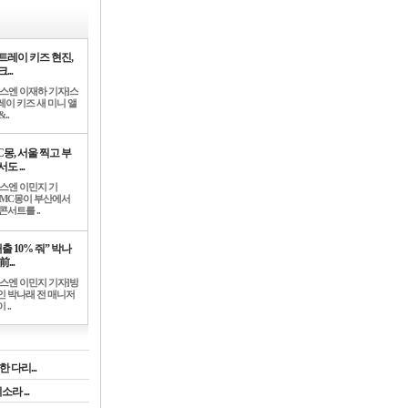
트레이 키즈 현진,
...
뉴스엔 이재하 기자]스
레이 키즈 새 미니 앨
..
C몽, 서울 찍고 부
도 ...
뉴스엔 이민지 기
]MC몽이 부산에서
콘서트를 ..
출 10% 줘” 박나
前...
뉴스엔 이민지 기자]방
인 박나래 전 매니저
 ..
 다리...
라 ...