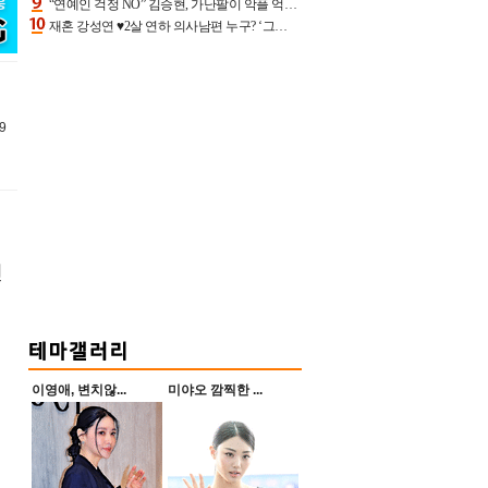
“연예인 걱정 NO” 김승현, 가난팔이 악플 억울할만‥아내+딸과 日 여행
재혼 강성연 ♥2살 연하 의사남편 누구? ‘그알’ 자문의에 훈남 비주얼 초엘리트 스펙 [종합]
9
린
이영애, 변치않...
미야오 깜찍한 ...