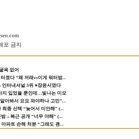
en.com
재배포 금지
 굴욕 없어
졌다 “왜 저래vs이게 워터밤...
스 인터내셔널 3위 ♥장윤서였다
바지 입었을 뿐인데…빛나는 미모
 알아봐서 요요 와야하나 고민”...
종 선택 “늦어서 미안해” (...
→복근 공개 “너무 야해” (...
 아파트 손해 처분 “그래도 괜...