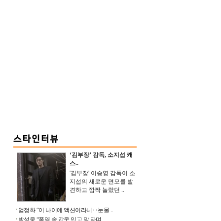
‘김부장’ 감독, 소지섭 캐
스..
'김부장' 이승영 감독이 소
지섭의 새로운 면모를 발
견하고 깜짝 놀랐던 ..
엄정화 “이 나이에 액션이라니‥눈물 ..
박성웅 “폭염 속 갑옷 입고 말 타며 ..