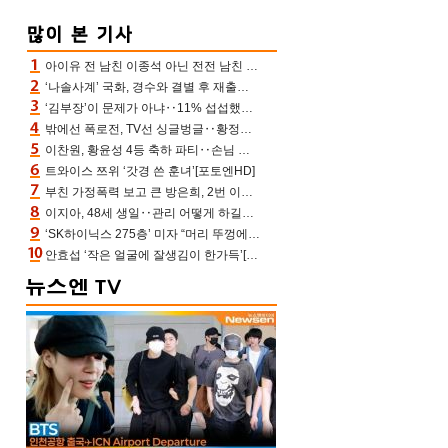
아이유 전 남친 이종석 아닌 전전 남친 장기하 소환 ‘별일 없이 산다’ 선곡…46장에 꾹 눌러 담은 근황
‘나솔사계’ 국화, 경수와 결별 후 재출연…첫인상 3표 몰표
‘김부장’이 문제가 아냐‥11% 섭섭했던 ‘재벌X형사2’ 돈·빽 총동원해 컴백 [TV보고서]
밖에선 폭로전, TV선 싱글벙글‥황정민 ‘틈만 나면’ 출연, 피로감은 시청자 몫
이찬원, 황윤성 4등 축하 파티‥손님 모으려 블랙핑크 지수와 친한 척(편스토랑)[어제TV]
트와이스 쯔위 ‘갓경 쓴 훈녀’[포토엔HD]
부친 가정폭력 보고 큰 방은희, 2번 이혼 후 잠수→母 고독사에 자책(특종세상)[어제TV]
이지아, 48세 생일‥관리 어떻게 하길래 놀라운 동안 미모
‘SK하이닉스 275층’ 미자 “머리 뚜껑에서 사, 주식만 안 해도 돈 버는 것”
안효섭 ‘작은 얼굴에 잘생김이 한가득’[포토엔HD]