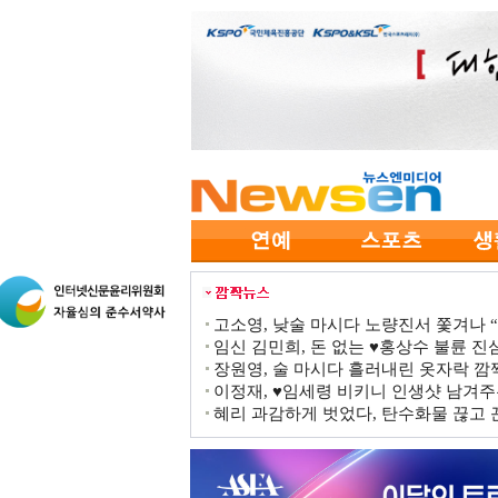
고소영, 낮술 마시다 노량진서 쫓겨나 “점
임신 김민희, 돈 없는 ♥홍상수 불륜 진심
장원영, 술 마시다 흘러내린 옷자락 
이정재, ♥임세령 비키니 인생샷 남겨주
혜리 과감하게 벗었다, 탄수화물 끊고 끈