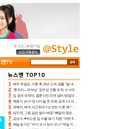
로그인
|
회원가입
배우 최일순, 이혼 후 20년 산속 생활 “딸 내가 버렸다고 원망‥맘 아파”(특종)[어제TV]
‘혼외자→유부남’ 정우성 근황 포착, 수식억 해킹 피해 후배 만났다 “존경하는”
집 공개 유재석, 결혼사진 라면 냄비 받침대 되고 분노‥가족사진도 피해(놀뭐)[어제TV]
백윤식 손녀+정시아 딸 첫 유화 공개, LA 아트쇼→서울국제조각페스타 작가다운 수준급 실력
유혜리, 배우 이근희과 1년 반만 이혼 왜? “식칼 꽂고 의자 던져” 충격 폭로(특종)[어제TV]
임지연, 그림 같은 발리 배경? 뼈말라 청순 비키니 핏에 상대 안 되네
김성수, ♥박소윤 집 이불 폐기 처분 “어떤 X이랑 썼을지 몰라” 질투(신랑수업2)[어제TV]
44kg 송가인 “비가 오나 눈이 오나” 매일 이 운동, 허벅지 근육량 상승+체지방 감소