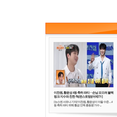
이찬원, 황윤성 4등 축하 파티‥손님 모으려 블랙
핑크 지수와 친한 척(편스토랑)[어제TV]
[뉴스엔 서유나 기자]'이찬원, 황윤성이 아들 수준…4
등 축하 파티 위해 황금 인맥 총동원'가수 ...