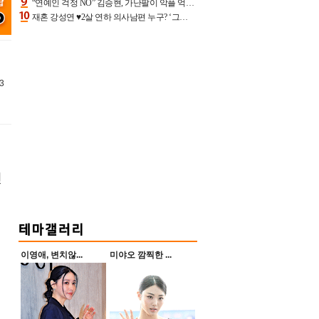
“연예인 걱정 NO” 김승현, 가난팔이 악플 억울할만‥아내+딸과 日 여행
재혼 강성연 ♥2살 연하 의사남편 누구? ‘그알’ 자문의에 훈남 비주얼 초엘리트 스펙 [종합]
3
린
이영애, 변치않...
미야오 깜찍한 ...