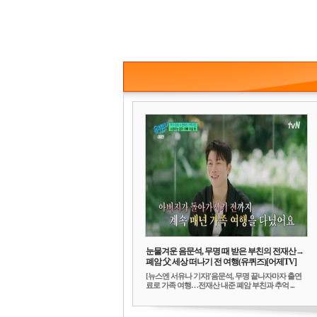
눈물겨운 음문석, 무명 때 받은 부친의 전재산→
폐암 父 세상 떠나기 전 여행(유퀴즈)[어제TV]
[뉴스엔 서유나 기자]'음문석, 무명 끝나자마자 출연
료로 가족 여행…전재산 내준 폐암 부친과 추억 ...