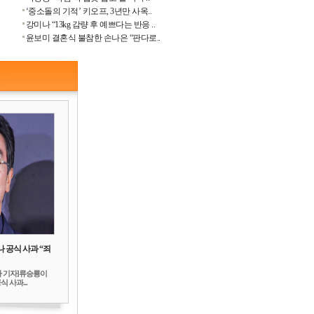
‘중소돌의 기적’ 키오프, 3년만 사옥..
강미나 “13kg 감량 후 예쁘다는 반응 ..
윤보미 결혼식 불참한 손나은 “판다로..
 공식 사과 “죄
하 기자]류승룡이
 사과...