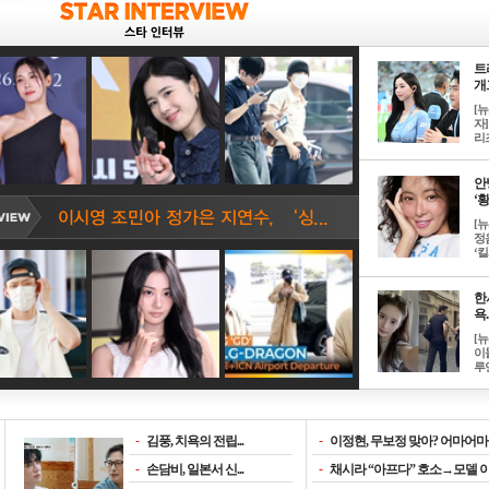
트
개그
[
자]
리즈
안
‘황
[
정
‘킬.
한
욕..
[
이
루언
-
김풍, 치욕의 전립...
-
이정현, 무보정 맞아? 어마어마한
-
손담비, 일본서 신...
-
채시라 “아프다” 호소→모델 이소