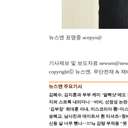
뉴스엔 표명중 acepyo@
기사제보 및 보도자료 newsen@news
copyrightⓒ 뉴스엔. 무단전재 & 
김혜수, 김지훈과 부부 케미 ‘얼빡샷’에도
지퍼 스르륵 내리더니‥비비, 선정성 논란 터
‘김부장’ 최대훈 아내, 미스코리아 善+미
송혜교, 남사친과 데이트서 흰 티셔츠+청
신동 살 너무 뺐나‥37㎏ 감량 부작용 “못