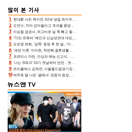
현대家 사돈 백지연, 62세 생일 최지우와 “올해도 함께” 이영애 신애라도 축하
오연수, 치마 걷어올리고 계곡물 풍덩‥무더위 잊은 제주 휴가
이승철 겹경사, 위고비로 살 쪽 빼고 할아버지 된다‥마음으로 낳은 딸 임신 자랑(유퀴즈)
‘71만 유튜버’ 배인규 신남성연대 대표, 오늘(5일) 숨진 채 발견…향년 36세
오은영 변화, ‘금쪽’ 종영 후 한 달...‘이것’ 끊고 살 뺀 모습 포착 “날씬하다!”
‘세번 이혼’ 이아현, 첫번째 결혼생활 떠올리며 눈물 “첫 남편에 미안해”(새롭게하소서)
코르티스 마틴, 지상파 예능 신고식…저작권 지분 분배 방식까지 공개(라스)
‘나는 SOLO’ 33기 첫날부터 반전…첫인상 0표 영호, 호감남 급부상
트리플에스 김채연, 서울월드컵경기장에 뜬 맨시티 여신 [포토엔HD]
박주호 딸 나은 ‘골때녀’ 관중석 등장, 김민재 복제인간 보고 혼란 [결정적장면]