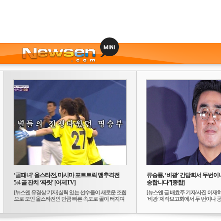
‘골때녀’ 올스타전, 마시마 포트트릭 맹추격전
류승룡, ‘비광’ 간담회서 두번이나
5:4 골 잔치 ‘짜릿’ [어제TV]
송합니다”[종합]
[뉴스엔 유경상 기자]실력 있는 선수들이 새로운 조합
[뉴스엔 글 배효주 기자/사진 이재
으로 모인 올스타전인 만큼 빠른 속도로 골이 터지며
'비광' 제작보고회에서 두 번이나 공식
...