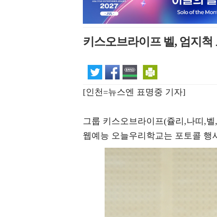
키스오브라이프 벨, 엄지척 
[인천=뉴스엔 표명중 기자]
그룹 키스오브라이프(쥴리,나띠,벨,
웹예능 오늘우리학교는 포토콜 행