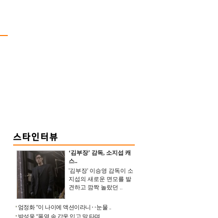
‘김부장’ 감독, 소지섭 캐
스..
'김부장' 이승영 감독이 소
지섭의 새로운 면모를 발
견하고 깜짝 놀랐던 ..
엄정화 “이 나이에 액션이라니‥눈물 ..
박성웅 “폭염 속 갑옷 입고 말 타며 ..