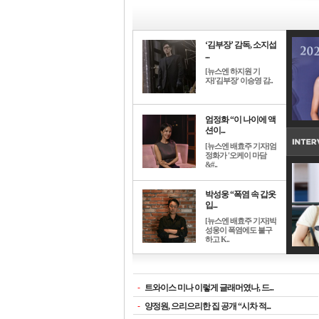
‘김부장’ 감독, 소지섭
...
[뉴스엔 하지원 기
자]'김부장' 이승영 감..
엄정화 “이 나이에 액
션이...
[뉴스엔 배효주 기자]엄
정화가 '오케이 마담
&#..
박성웅 “폭염 속 갑옷
입...
[뉴스엔 배효주 기자]박
성웅이 폭염에도 불구
하고 K..
-
트와이스 미나 이렇게 글래머였나, 드...
-
양정원, 으리으리한 집 공개 “시차 적...