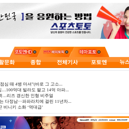
심 때 4병 마셔”(바로 그 고소...
…100억대 빌라도 팔고 14억 아파...
깜짝…리즈 갱신한 인형 비주얼
는 다정남‥파파라치에 걸린 11년차...
 비니키 소화 ‘역대급’