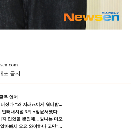
en.com
재배포 금지
 굴욕 없어
졌다 “왜 저래vs이게 워터밤...
스 인터내셔널 3위 ♥장윤서였다
바지 입었을 뿐인데…빛나는 미모
 알아봐서 요요 와야하나 고민”...