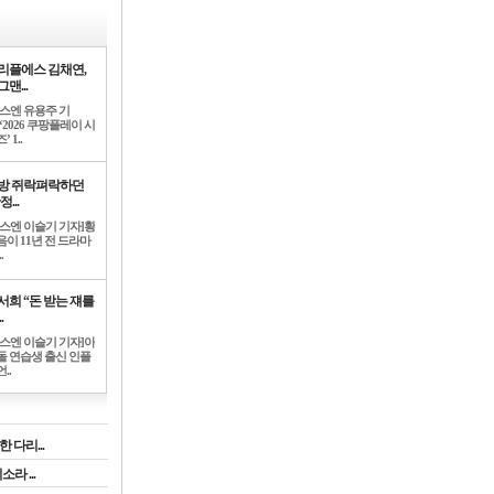
리플에스 김채연,
맨...
뉴스엔 유용주 기
‘2026 쿠팡플레이 시
’ 1..
방 쥐락펴락하던
정...
뉴스엔 이슬기 기자]황
음이 11년 전 드라마
.
서희 “돈 받는 쟤를
.
뉴스엔 이슬기 기자]아
돌 연습생 출신 인플
..
 다리...
라 ...