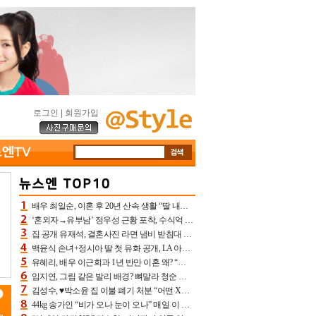
로그인
|
회원가입
배우 최일순, 이혼 후 20년 산속 생활 “딸 내가 버렸다고 원망‥맘 아파”(특종)[어제TV]
‘혼외자→유부남’ 정우성 근황 포착, 수식억 해킹 피해 후배 만났다 “존경하는”
집 공개 유재석, 결혼사진 라면 냄비 받침대 되고 분노‥가족사진도 피해(놀뭐)[어제TV]
백윤식 손녀+정시아 딸 첫 유화 공개, LA 아트쇼→서울국제조각페스타 작가다운 수준급 실력
유혜리, 배우 이근희과 1년 반만 이혼 왜? “식칼 꽂고 의자 던져” 충격 폭로(특종)[어제TV]
임지연, 그림 같은 발리 배경? 뼈말라 청순 비키니 핏에 상대 안 되네
김성수, ♥박소윤 집 이불 폐기 처분 “어떤 X이랑 썼을지 몰라” 질투(신랑수업2)[어제TV]
44kg 송가인 “비가 오나 눈이 오나” 매일 이 운동, 허벅지 근육량 상승+체지방 감소