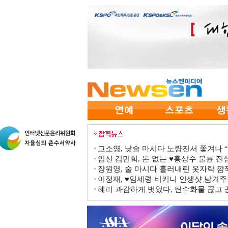
고소영, 낮술 마시다 노량진서 쫓겨나 “점
임신 김민희, 돈 없는 ♥홍상수 불륜 진심
장원영, 술 마시다 흘러내린 옷자락 
이정재, ♥임세령 비키니 인생샷 남겨주
혜리 과감하게 벗었다, 탄수화물 끊고 끈