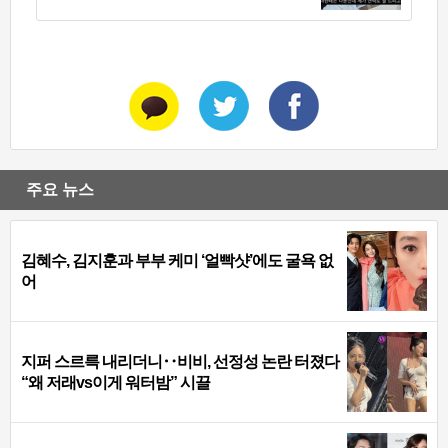
주요 뉴스
김혜수, 김지훈과 부부 케미 ‘얼빡샷’에도 굴욕 없
어
지퍼 스르륵 내리더니‥비비, 선정성 논란 터졌다
“왜 저래vs이게 워터밤” 시끌