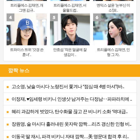
트리플에스 김채연, 개
트리플에스 김채연, 서
엔믹스 설윤 ‘눈부신 미
그맨 김규..
울월드컵..
소’[포..
트와이스 쯔위 ‘갓경 쓴
안효섭 ‘작은 얼굴에 잘
트리플에스 김채연, 인
훈녀’..
생김이 ..
형 그 자..
깜짝 뉴스
고소영, 낮술 마시다 노량진서 쫓겨나 “점심 때 4병 마셔”(바..
이정재, ♥임세령 비키니 인생샷 남겨주는 다정남‥파파라치에 ..
혜리 과감하게 벗었다, 탄수화물 끊고 끈 비니키 소화 ‘역대급..
장원영, 술 마시다 흘러내린 옷자락 깜짝…리즈 갱신한 인형 비..
이동국 딸 재시, 파격 비키니 자태 깜짝…美 명문대 합격 후 리..