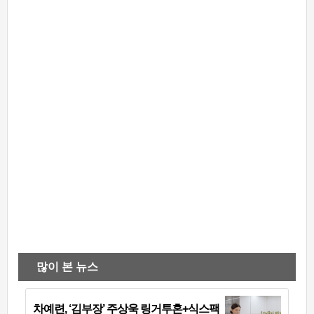
많이 본 뉴스
차예련, ‘김부장’ 주상욱 링거투혼+식스팩