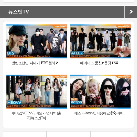
뉴스엔TV
방탄소년단, 시대가 ‘BTS’ 원해🎵 ..
에이티즈, 둠칫❣️ 둠칫❣&#..
미야오(MEOVV), 미모가 넘사벽 (출
에스파(aespa), 죄송해요🥺🎤마이..
국)[뉴스엔TV]