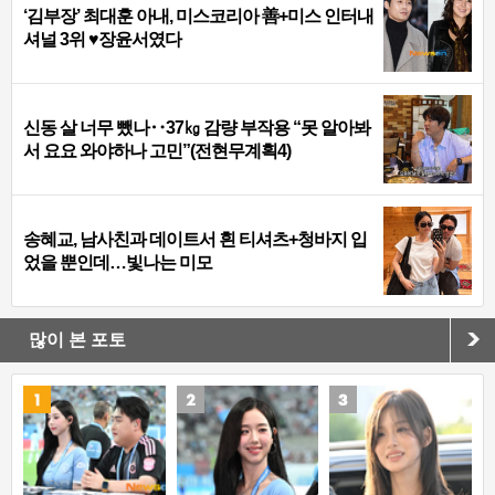
‘김부장’ 최대훈 아내, 미스코리아 善+미스 인터내
셔널 3위 ♥장윤서였다
신동 살 너무 뺐나‥37㎏ 감량 부작용 “못 알아봐
서 요요 와야하나 고민”(전현무계획4)
송혜교, 남사친과 데이트서 흰 티셔츠+청바지 입
었을 뿐인데…빛나는 미모
많이 본 포토