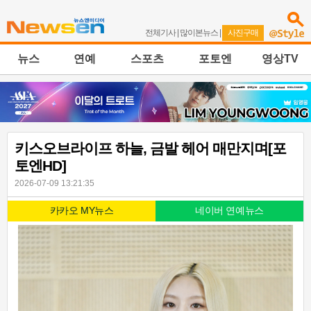
전체기사
|
많이본뉴스
|
사진구매
뉴스
연예
스포츠
포토엔
영상TV
키스오브라이프 하늘, 금발 헤어 매만지며[포
토엔HD]
2026-07-09 13:21:35
카카오 MY뉴스
네이버 연예뉴스