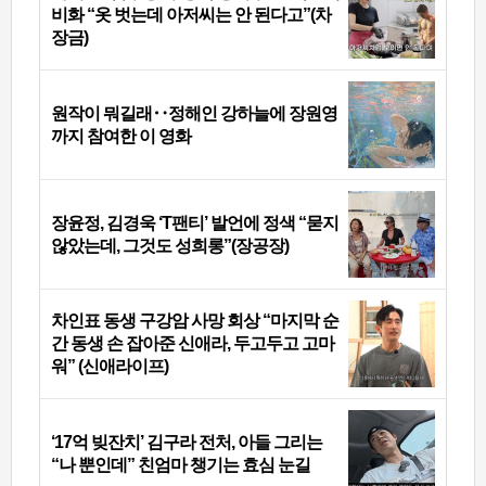
비화 “옷 벗는데 아저씨는 안 된다고”(차
장금)
원작이 뭐길래‥정해인 강하늘에 장원영
까지 참여한 이 영화
장윤정, 김경욱 ‘T팬티’ 발언에 정색 “묻지
않았는데, 그것도 성희롱”(장공장)
차인표 동생 구강암 사망 회상 “마지막 순
간 동생 손 잡아준 신애라, 두고두고 고마
워” (신애라이프)
‘17억 빚잔치’ 김구라 전처, 아들 그리는
“나 뿐인데” 친엄마 챙기는 효심 눈길