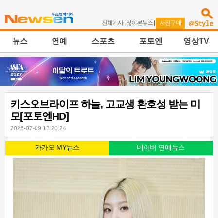
전체기사
|
많이본뉴스
|
사진구매
뉴스
연예
스포츠
포토엔
영상TV
키스오브라이프 하늘, 고교생 환호성 받는 미
모[포토엔HD]
2026-07-09 13:20:24
카카오 MY뉴스
네이버 연예뉴스