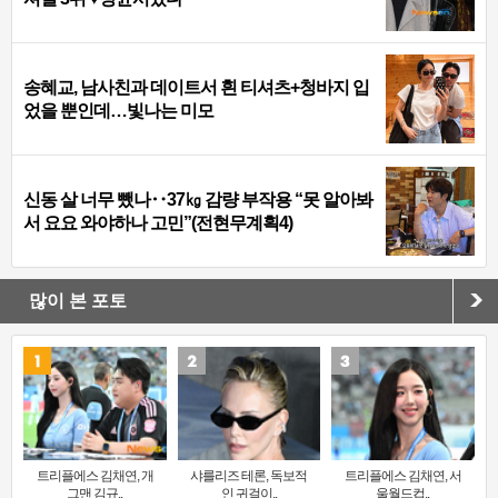
송혜교, 남사친과 데이트서 흰 티셔츠+청바지 입
었을 뿐인데…빛나는 미모
신동 살 너무 뺐나‥37㎏ 감량 부작용 “못 알아봐
서 요요 와야하나 고민”(전현무계획4)
많이 본 포토
트리플에스 김채연, 개
샤를리즈 테론, 독보적
트리플에스 김채연, 서
그맨 김규..
인 귀걸이..
울월드컵..