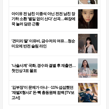
아이유 전 남친 이종석 아닌 전전 남친 장
기하 소환 ‘별일 없이 산다’ 선곡…46장에
꾹 눌러 담은 근황
‘견미리 딸’ 이유비, 금수저의 여유…청순
미모에 반전 슬림 라인
‘나솔사계’ 국화, 경수와 결별 후 재출연…
첫인상 3표 몰표
‘김부장’이 문제가 아냐‥11% 섭섭했던
‘재벌X형사2’ 돈·빽 총동원해 컴백 [TV보
고서]