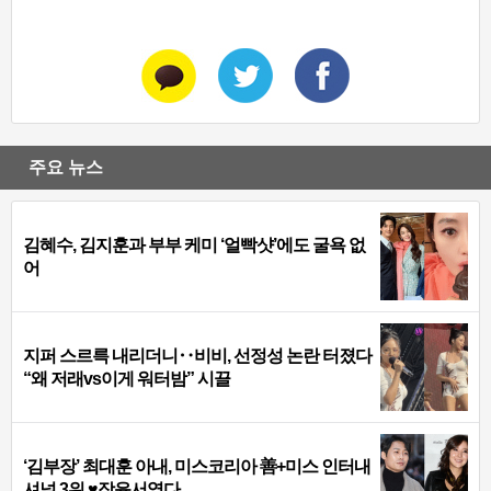
주요 뉴스
김혜수, 김지훈과 부부 케미 ‘얼빡샷’에도 굴욕 없
어
지퍼 스르륵 내리더니‥비비, 선정성 논란 터졌다
“왜 저래vs이게 워터밤” 시끌
‘김부장’ 최대훈 아내, 미스코리아 善+미스 인터내
셔널 3위 ♥장윤서였다