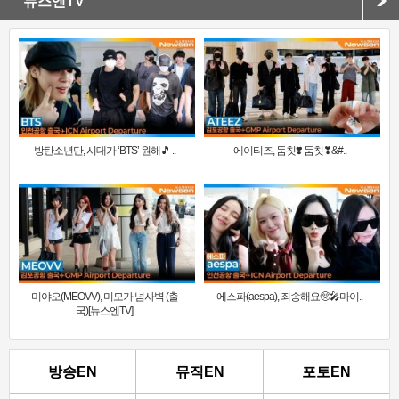
뉴스엔TV
방탄소년단, 시대가 ‘BTS’ 원해🎵 ..
에이티즈, 둠칫❣️ 둠칫❣&#..
미야오(MEOVV), 미모가 넘사벽 (출
에스파(aespa), 죄송해요🥺🎤마이..
국)[뉴스엔TV]
방송EN
뮤직EN
포토EN