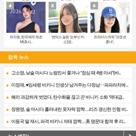
하지원, 한국 배우 최초
엔믹스 설윤 ‘눈부신 미
트와이스 쯔위 ‘갓경 쓴
MLB 시..
소’[포..
훈녀’..
깜짝 뉴스
고소영, 낮술 마시다 노량진서 쫓겨나 “점심 때 4병 마셔”(바..
이정재, ♥임세령 비키니 인생샷 남겨주는 다정남‥파파라치에 ..
혜리 과감하게 벗었다, 탄수화물 끊고 끈 비니키 소화 ‘역대급..
장원영, 술 마시다 흘러내린 옷자락 깜짝…리즈 갱신한 인형 비..
이동국 딸 재시, 파격 비키니 자태 깜짝…美 명문대 합격 후 리..