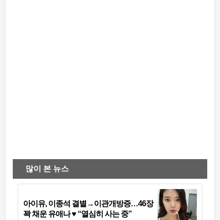
많이 본 뉴스
아이유, 이종석 결별→이관개방증…46장
꽉 채운 유애나 ♥ “열심히 사는 중”