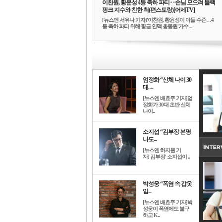
이찬원, 황윤성 4등 축하 파티‥손님 모으려 블랙
핑크 지수와 친한 척(편스토랑)[어제TV]
[뉴스엔 서유나 기자]'이찬원, 황윤성이 아들 수준…4
등 축하 파티 위해 황금 인맥 총동원'가수 ...
엄정화 “신체 나이 30
대, ...
[뉴스엔 배효주 기자]엄
정화가 30대 초반 신체
나이..
소지섭 “김부장 본명
나도...
[뉴스엔 하지원 기
자]'김부장' 소지섭이 ..
박성웅 “폭염 속 갑옷
입...
[뉴스엔 배효주 기자]박
성웅이 폭염에도 불구
하고 K..