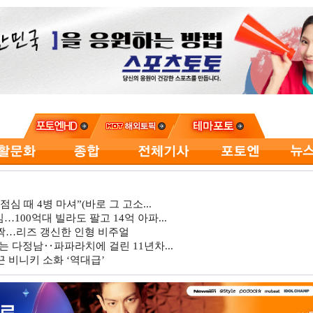
심 때 4병 마셔”(바로 그 고소...
…100억대 빌라도 팔고 14억 아파...
깜짝…리즈 갱신한 인형 비주얼
는 다정남‥파파라치에 걸린 11년차...
 비니키 소화 ‘역대급’