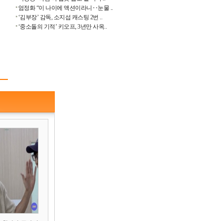
엄정화 “이 나이에 액션이라니‥눈물 ..
‘김부장’ 감독, 소지섭 캐스팅 2번 ..
‘중소돌의 기적’ 키오프, 3년만 사옥..