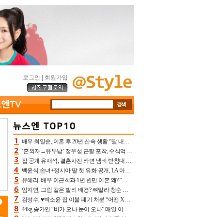
로그인
|
회원가입
배우 최일순, 이혼 후 20년 산속 생활 “딸 내가 버렸다고 원망‥맘 아파”(특종)[어제TV]
‘혼외자→유부남’ 정우성 근황 포착, 수식억 해킹 피해 후배 만났다 “존경하는”
집 공개 유재석, 결혼사진 라면 냄비 받침대 되고 분노‥가족사진도 피해(놀뭐)[어제TV]
백윤식 손녀+정시아 딸 첫 유화 공개, LA 아트쇼→서울국제조각페스타 작가다운 수준급 실력
유혜리, 배우 이근희과 1년 반만 이혼 왜? “식칼 꽂고 의자 던져” 충격 폭로(특종)[어제TV]
임지연, 그림 같은 발리 배경? 뼈말라 청순 비키니 핏에 상대 안 되네
김성수, ♥박소윤 집 이불 폐기 처분 “어떤 X이랑 썼을지 몰라” 질투(신랑수업2)[어제TV]
44kg 송가인 “비가 오나 눈이 오나” 매일 이 운동, 허벅지 근육량 상승+체지방 감소