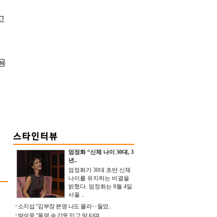
고
용
엄정화 “신체 나이 30대, 3
년..
엄정화가 30대 초반 신체
나이를 유지하는 비결을
밝혔다. 엄정화는 8월 4일
서울 ..
소지섭 “김부장 본명 나도 몰라‥들었..
박성웅 “폭염 속 갑옷 입고 말 타며 ..