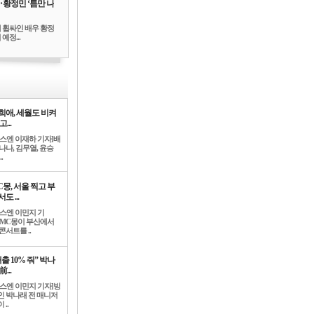
‥황정민 ‘틈만 나
 휩싸인 배우 황정
예정...
희애, 세월도 비켜
고...
뉴스엔 이재하 기자]배
나나, 김무열, 윤승
.
C몽, 서울 찍고 부
도 ...
뉴스엔 이민지 기
]MC몽이 부산에서
콘서트를 ..
출 10% 줘” 박나
前...
뉴스엔 이민지 기자]방
인 박나래 전 매니저
 ..