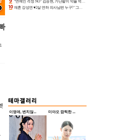
“연예인 걱정 NO” 김승현, 가난팔이 악플 억울할만‥아내+딸과 日 여행
재혼 강성연 ♥2살 연하 의사남편 누구? ‘그알’ 자문의에 훈남 비주얼 초엘리트 스펙 [종합]
빠
1
옛
이영애, 변치않...
미야오 깜찍한 ...
.