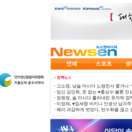
고소영, 낮술 마시다 노량진서 쫓겨나 “점
임신 김민희, 돈 없는 ♥홍상수 불륜 진심
장원영, 술 마시다 흘러내린 옷자락 
이정재, ♥임세령 비키니 인생샷 남겨주
혜리 과감하게 벗었다, 탄수화물 끊고 끈