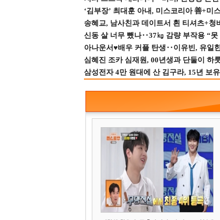
‘김부장’ 최대훈 아내, 미스코리아 善+미
송혜교, 남사친과 데이트서 흰 티셔츠+청
신동 살 너무 뺐나‥37㎏ 감량 부작용 “못
아나운서♥배우 커플 탄생‥이유빈, 유일한 최
심혜진 조카 심재원, 00년생과 단둘이 하룻밤
삼성전자 4만 원대에 산 김구라, 15년 보유