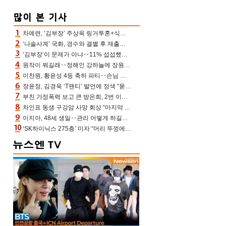
차예련, ‘김부장’ 주상욱 링거투혼+식스팩 비화 “옷 벗는데 아저씨는 안 된다고”(차장금)
‘나솔사계’ 국화, 경수와 결별 후 재출연…첫인상 3표 몰표
‘김부장’이 문제가 아냐‥11% 섭섭했던 ‘재벌X형사2’ 돈·빽 총동원해 컴백 [TV보고서]
원작이 뭐길래‥정해인 강하늘에 장원영까지 참여한 이 영화
이찬원, 황윤성 4등 축하 파티‥손님 모으려 블랙핑크 지수와 친한 척(편스토랑)[어제TV]
장윤정, 김경욱 ‘T팬티’ 발언에 정색 “묻지 않았는데, 그것도 성희롱”(장공장)
부친 가정폭력 보고 큰 방은희, 2번 이혼 후 잠수→母 고독사에 자책(특종세상)[어제TV]
차인표 동생 구강암 사망 회상 “마지막 순간 동생 손 잡아준 신애라, 두고두고 고마워” (신애라이프)
이지아, 48세 생일‥관리 어떻게 하길래 놀라운 동안 미모
‘SK하이닉스 275층’ 미자 “머리 뚜껑에서 사, 주식만 안 해도 돈 버는 것”