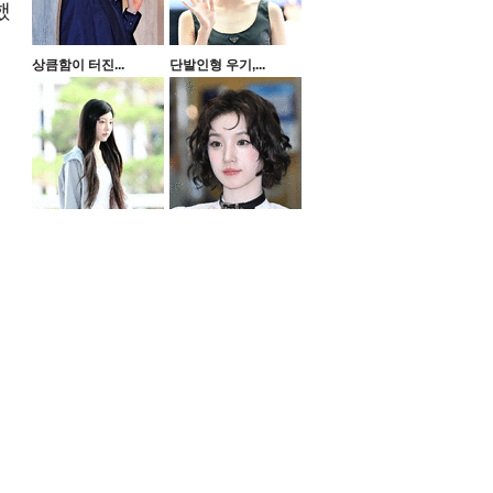
했
상큼함이 터진...
단발인형 우기,...