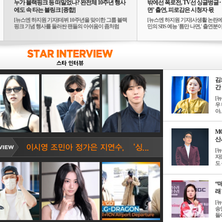
누가 블랙핑크 등 떠밀었나? 완전체 10주년 행사
밖에선 폭로전, TV선 싱글벙글
에도 속 타는 블링크 [종합]
면’ 출연, 피로감은 시청자 몫
[뉴스엔 하지원 기자]데뷔 10주년을 맞이한 그룹 블랙
[뉴스엔 하지원 기자]사생활 논란에
핑크 기념 행사를 둘러싼 팬들의 아쉬움이 좀처럼
민의 SBS 예능 '틈만 나면,' 출연분이 
가...
김
간 
[
우 
아, .
M
산서
[
자
도 
“매
래 
[
송
들이