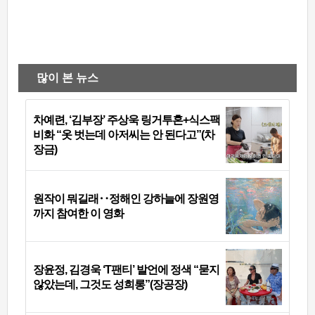
많이 본 뉴스
차예련, ‘김부장’ 주상욱 링거투혼+식스팩
비화 “옷 벗는데 아저씨는 안 된다고”(차
장금)
원작이 뭐길래‥정해인 강하늘에 장원영
까지 참여한 이 영화
장윤정, 김경욱 ‘T팬티’ 발언에 정색 “묻지
않았는데, 그것도 성희롱”(장공장)