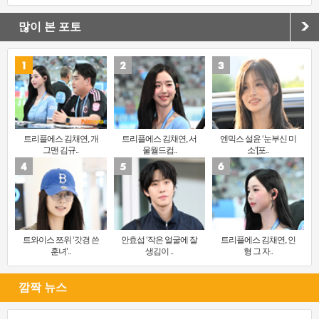
많이 본 포토
트리플에스 김채연, 개
트리플에스 김채연, 서
엔믹스 설윤 ‘눈부신 미
그맨 김규..
울월드컵..
소’[포..
트와이스 쯔위 ‘갓경 쓴
안효섭 ‘작은 얼굴에 잘
트리플에스 김채연, 인
훈녀’..
생김이 ..
형 그 자..
깜짝 뉴스