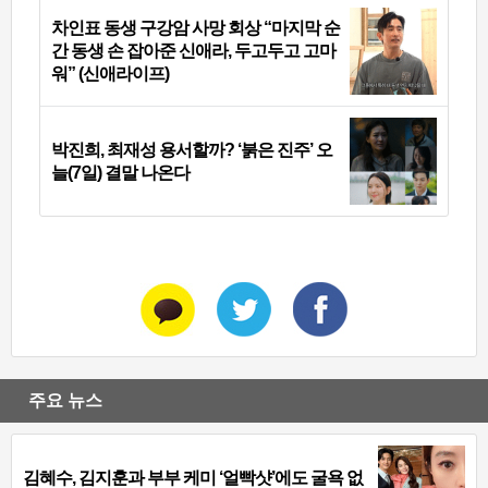
차인표 동생 구강암 사망 회상 “마지막 순
간 동생 손 잡아준 신애라, 두고두고 고마
워” (신애라이프)
박진희, 최재성 용서할까? ‘붉은 진주’ 오
늘(7일) 결말 나온다
주요 뉴스
김혜수, 김지훈과 부부 케미 ‘얼빡샷’에도 굴욕 없