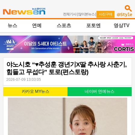
전체기사
|
많이본뉴스
|
사진구매
뉴스
연예
스포츠
포토엔
영상TV
야노시호 “♥추성훈 갱년기X딸 추사랑 사춘기,
힘들고 무섭다” 토로(편스토랑)
2026-07-09 13:03:05
카카오 MY뉴스
네이버 연예뉴스