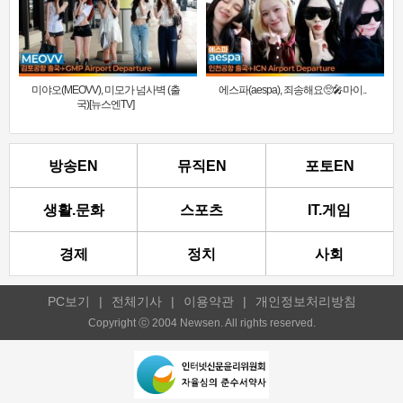
미야오(MEOVV), 미모가 넘사벽 (출
에스파(aespa), 죄송해요🥺🎤마이..
국)[뉴스엔TV]
방송EN
뮤직EN
포토EN
생활.문화
스포츠
IT.게임
경제
정치
사회
PC보기
|
전체기사
|
이용약관
|
개인정보처리방침
Copyright ⓒ 2004 Newsen. All rights reserved.