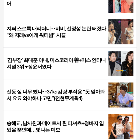
어
지퍼 스르륵 내리더니‥비비, 선정성 논란 터졌다
“왜 저래vs이게 워터밤” 시끌
‘김부장’ 최대훈 아내, 미스코리아 善+미스 인터내
셔널 3위 ♥장윤서였다
신동 살 너무 뺐나‥37㎏ 감량 부작용 “못 알아봐
서 요요 와야하나 고민”(전현무계획4)
송혜교, 남사친과 데이트서 흰 티셔츠+청바지 입
었을 뿐인데…빛나는 미모