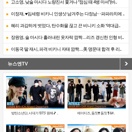
고소영, 낮술 마시다 노량진서 쫓겨나 “점심 때 4병 마셔”(바..
이정재, ♥임세령 비키니 인생샷 남겨주는 다정남‥파파라치에 ..
혜리 과감하게 벗었다, 탄수화물 끊고 끈 비니키 소화 ‘역대급..
장원영, 술 마시다 흘러내린 옷자락 깜짝…리즈 갱신한 인형 비..
이동국 딸 재시, 파격 비키니 자태 깜짝…美 명문대 합격 후 리..
뉴스엔TV
방탄소년단, 시대가 ‘BTS’ 원해🎵 ..
에이티즈, 둠칫❣️ 둠칫❣&#..