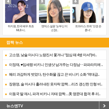
하지원, 한국 배우 최초
엔믹스 설윤 ‘눈부신 미
트와이스 쯔위 ‘갓경 쓴
MLB 시..
소’[포..
훈녀’..
깜짝 뉴스
고소영, 낮술 마시다 노량진서 쫓겨나 “점심 때 4병 마셔”(바..
이정재, ♥임세령 비키니 인생샷 남겨주는 다정남‥파파라치에 ..
혜리 과감하게 벗었다, 탄수화물 끊고 끈 비니키 소화 ‘역대급..
장원영, 술 마시다 흘러내린 옷자락 깜짝…리즈 갱신한 인형 비..
이동국 딸 재시, 파격 비키니 자태 깜짝…美 명문대 합격 후 리..
뉴스엔TV