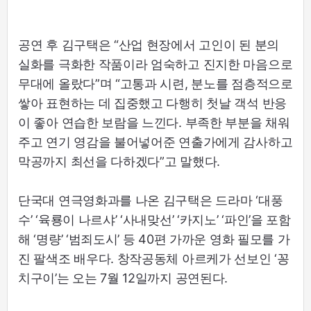
공연 후 김구택은 “산업 현장에서 고인이 된 분의
실화를 극화한 작품이라 엄숙하고 진지한 마음으로
무대에 올랐다”며 “고통과 시련, 분노를 점층적으로
쌓아 표현하는 데 집중했고 다행히 첫날 객석 반응
이 좋아 연습한 보람을 느낀다. 부족한 부분을 채워
주고 연기 영감을 불어넣어준 연출가에게 감사하고
막공까지 최선을 다하겠다”고 말했다.
단국대 연극영화과를 나온 김구택은 드라마 ‘대풍
수’ ‘육룡이 나르샤’ ‘사내맞선’ ‘카지노’ ‘파인’을 포함
해 ‘명량’ ‘범죄도시’ 등 40편 가까운 영화 필모를 가
진 팔색조 배우다. 창작공동체 아르케가 선보인 ‘꽁
치구이’는 오는 7월 12일까지 공연된다.