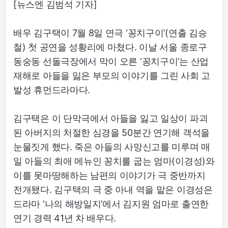
[뉴스엔 김범석 기자]
배우 김구택이 7월 8일 연극 ‘꽁치구이’(연출 김승
철) 첫 공연을 성황리에 마쳤다. 이날 서울 종로구
동숭동 선돌극장에서 막이 오른 ‘꽁치구이’는 산업
재해로 아들을 잃은 부모의 이야기를 그린 사회 고
발성 휴먼드라마다.
김구택은 이 단막극에서 아들을 잃고 일상이 파괴
된 아버지의 처절한 심경을 50분간 연기해 객석을
눈물짓게 했다. 죽은 아들의 사망신고를 미루며 매
일 아들의 최애 메뉴인 꽁치를 굽는 엄마(이경성)와
이를 못마땅해하는 남편의 이야기가 극 중반까지
전개됐다. 김구택의 극 중 아내 역을 맡은 이경성은
드라마 ‘나의 해방일지’에서 김지원 엄마로 출연한
연기 경력 41년 차 배우다.