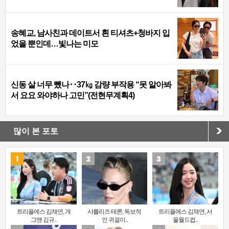
송혜교, 남사친과 데이트서 흰 티셔츠+청바지 입
었을 뿐인데…빛나는 미모
신동 살 너무 뺐나‥37㎏ 감량 부작용 “못 알아봐
서 요요 와야하나 고민”(전현무계획4)
많이 본 포토
트리플에스 김채연, 개
샤를리즈 테론, 독보적
트리플에스 김채연, 서
그맨 김규..
인 귀걸이..
울월드컵..