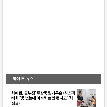
많이 본 뉴스
차예련, ‘김부장’ 주상욱 링거투혼+식스팩
비화 “옷 벗는데 아저씨는 안 된다고”(차
장금)