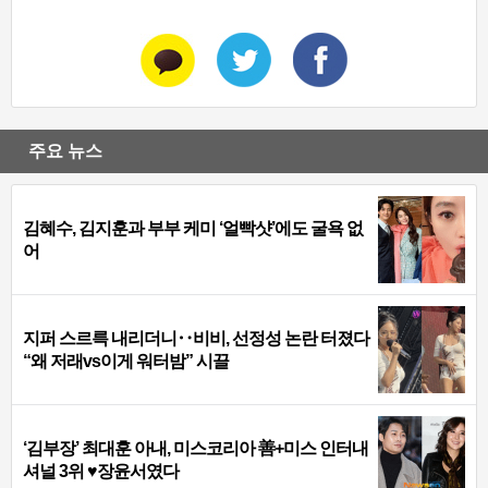
주요 뉴스
김혜수, 김지훈과 부부 케미 ‘얼빡샷’에도 굴욕 없
어
지퍼 스르륵 내리더니‥비비, 선정성 논란 터졌다
“왜 저래vs이게 워터밤” 시끌
‘김부장’ 최대훈 아내, 미스코리아 善+미스 인터내
셔널 3위 ♥장윤서였다