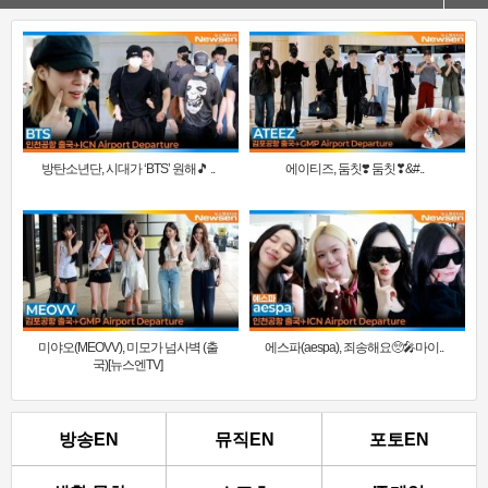
방탄소년단, 시대가 ‘BTS’ 원해🎵 ..
에이티즈, 둠칫❣️ 둠칫❣&#..
미야오(MEOVV), 미모가 넘사벽 (출
에스파(aespa), 죄송해요🥺🎤마이..
국)[뉴스엔TV]
방송EN
뮤직EN
포토EN