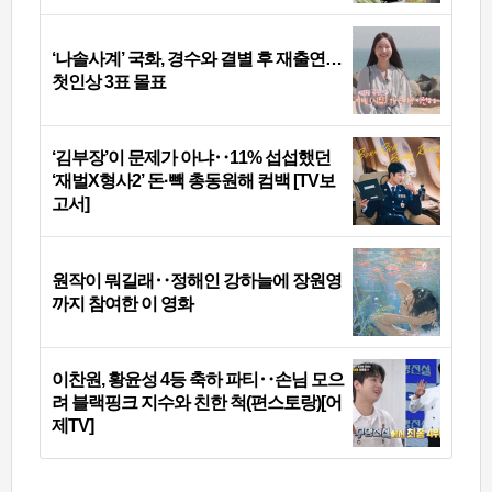
‘나솔사계’ 국화, 경수와 결별 후 재출연…
첫인상 3표 몰표
‘김부장’이 문제가 아냐‥11% 섭섭했던
‘재벌X형사2’ 돈·빽 총동원해 컴백 [TV보
고서]
원작이 뭐길래‥정해인 강하늘에 장원영
까지 참여한 이 영화
이찬원, 황윤성 4등 축하 파티‥손님 모으
려 블랙핑크 지수와 친한 척(편스토랑)[어
제TV]