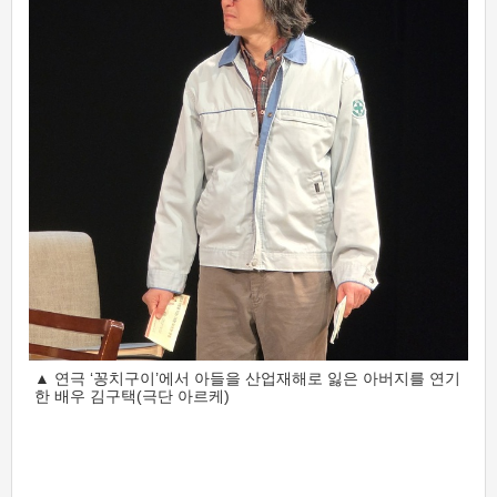
▲ 연극 ‘꽁치구이’에서 아들을 산업재해로 잃은 아버지를 연기
한 배우 김구택(극단 아르케)