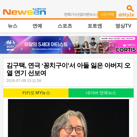
전체기사
|
많이본뉴스
|
사진구매
뉴스
연예
스포츠
포토엔
영상TV
김구택, 연극 ‘꽁치구이’서 아들 잃은 아버지 오
열 연기 선보여
2026-07-09 13:11:58
카카오 MY뉴스
네이버 연예뉴스