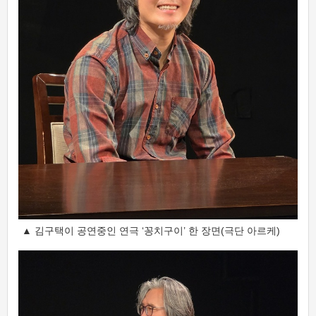
▲ 김구택이 공연중인 연극 ‘꽁치구이’ 한 장면(극단 아르케)