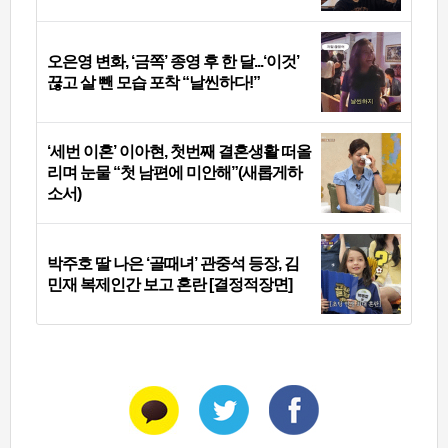
오은영 변화, ‘금쪽’ 종영 후 한 달...‘이것’
끊고 살 뺀 모습 포착 “날씬하다!”
‘세번 이혼’ 이아현, 첫번째 결혼생활 떠올
리며 눈물 “첫 남편에 미안해”(새롭게하
소서)
박주호 딸 나은 ‘골때녀’ 관중석 등장, 김
민재 복제인간 보고 혼란 [결정적장면]