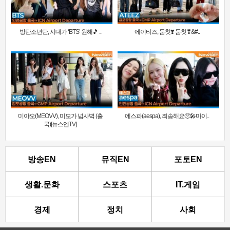
방탄소년단, 시대가 ‘BTS’ 원해🎵 ..
에이티즈, 둠칫❣️ 둠칫❣&#..
미야오(MEOVV), 미모가 넘사벽 (출
에스파(aespa), 죄송해요🥺🎤마이..
국)[뉴스엔TV]
방송EN
뮤직EN
포토EN
생활.문화
스포츠
IT.게임
경제
정치
사회