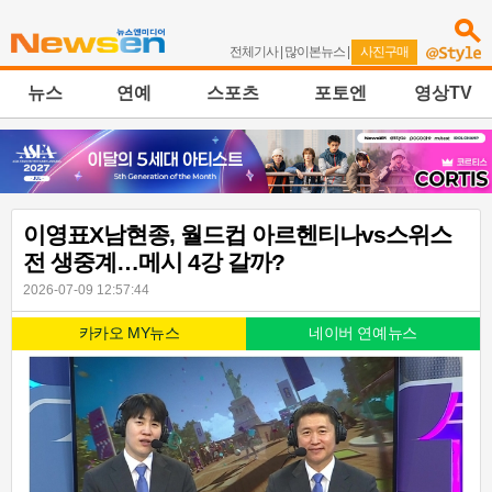
전체기사
|
많이본뉴스
|
사진구매
뉴스
연예
스포츠
포토엔
영상TV
이영표X남현종, 월드컵 아르헨티나vs스위스
전 생중계…메시 4강 갈까?
2026-07-09 12:57:44
카카오 MY뉴스
네이버 연예뉴스