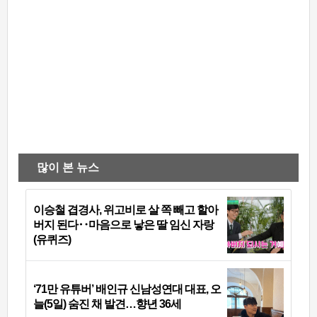
많이 본 뉴스
이승철 겹경사, 위고비로 살 쪽 빼고 할아
버지 된다‥마음으로 낳은 딸 임신 자랑
(유퀴즈)
‘71만 유튜버’ 배인규 신남성연대 대표, 오
늘(5일) 숨진 채 발견…향년 36세