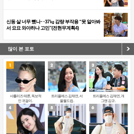
신동 살 너무 뺐나‥37㎏ 감량 부작용 “못 알아봐
서 요요 와야하나 고민”(전현무계획4)
많이 본 포토
샤를리즈 테론, 독보적
트리플에스 김채연, 서
트리플에스 김채연, 개
인 귀걸이..
울월드컵..
그맨 김규..