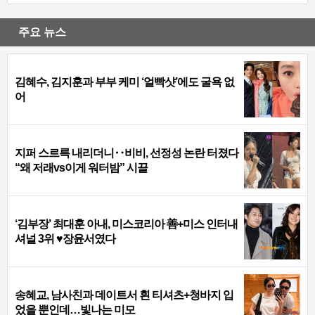
주요 뉴스
김혜수, 김지훈과 부부 케미 ‘얼빡샷’에도 굴욕 없
어
지퍼 스르륵 내리더니‥비비, 선정성 논란 터졌다
“왜 저래vs이게 워터밤” 시끌
‘김부장’ 최대훈 아내, 미스코리아 善+미스 인터내
셔널 3위 ♥장윤서였다
송혜교, 남사친과 데이트서 흰 티셔츠+청바지 입
었을 뿐인데…빛나는 미모