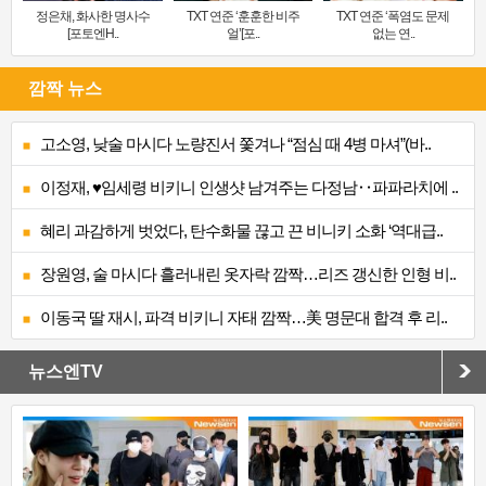
정은채, 화사한 명사수
TXT 연준 ‘훈훈한 비주
TXT 연준 ‘폭염도 문제
[포토엔H..
얼’[포..
없는 연..
깜짝 뉴스
고소영, 낮술 마시다 노량진서 쫓겨나 “점심 때 4병 마셔”(바..
이정재, ♥임세령 비키니 인생샷 남겨주는 다정남‥파파라치에 ..
혜리 과감하게 벗었다, 탄수화물 끊고 끈 비니키 소화 ‘역대급..
장원영, 술 마시다 흘러내린 옷자락 깜짝…리즈 갱신한 인형 비..
이동국 딸 재시, 파격 비키니 자태 깜짝…美 명문대 합격 후 리..
뉴스엔TV