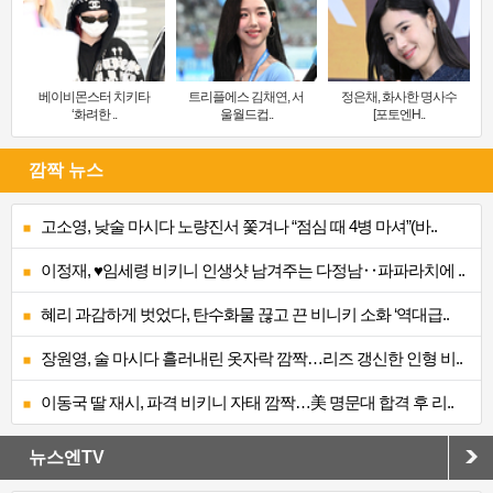
베이비몬스터 치키타
트리플에스 김채연, 서
정은채, 화사한 명사수
‘화려한 ..
울월드컵..
[포토엔H..
깜짝 뉴스
고소영, 낮술 마시다 노량진서 쫓겨나 “점심 때 4병 마셔”(바..
이정재, ♥임세령 비키니 인생샷 남겨주는 다정남‥파파라치에 ..
혜리 과감하게 벗었다, 탄수화물 끊고 끈 비니키 소화 ‘역대급..
장원영, 술 마시다 흘러내린 옷자락 깜짝…리즈 갱신한 인형 비..
이동국 딸 재시, 파격 비키니 자태 깜짝…美 명문대 합격 후 리..
뉴스엔TV