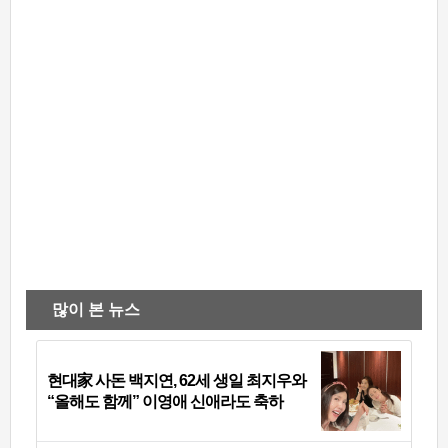
많이 본 뉴스
현대家 사돈 백지연, 62세 생일 최지우와
“올해도 함께” 이영애 신애라도 축하