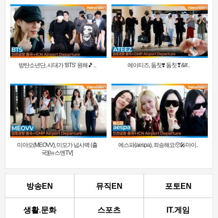
방탄소년단, 시대가 ‘BTS’ 원해🎵 ..
에이티즈, 둠칫❣️ 둠칫❣&#..
미야오(MEOVV), 미모가 넘사벽 (출
에스파(aespa), 죄송해요🥺🎤마이..
국)[뉴스엔TV]
방송EN
뮤직EN
포토EN
생활.문화
스포츠
IT.게임