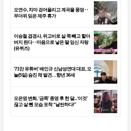
오연수, 치마 걷어올리고 계곡물 풍덩‥
무더위 잊은 제주 휴가
이승철 겹경사, 위고비로 살 쪽 빼고 할아
버지 된다‥마음으로 낳은 딸 임신 자랑
(유퀴즈)
‘71만 유튜버’ 배인규 신남성연대 대표, 오
늘(5일) 숨진 채 발견…향년 36세
오은영 변화, ‘금쪽’ 종영 후 한 달...‘이것’
끊고 살 뺀 모습 포착 “날씬하다!”