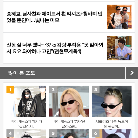
송혜교, 남사친과 데이트서 흰 티셔츠+청바지 입
었을 뿐인데…빛나는 미모
신동 살 너무 뺐나‥37㎏ 감량 부작용 “못 알아봐
서 요요 와야하나 고민”(전현무계획4)
많이 본 포토
베이비몬스터 치키타
베이비몬스터 루카 ‘선
샤를리즈 테론, 독보적
‘걸크러시..
글라스만..
인 귀걸이..