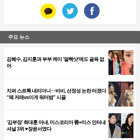
주요 뉴스
김혜수, 김지훈과 부부 케미 ‘얼빡샷’에도 굴욕 없
어
지퍼 스르륵 내리더니‥비비, 선정성 논란 터졌다
“왜 저래vs이게 워터밤” 시끌
‘김부장’ 최대훈 아내, 미스코리아 善+미스 인터내
셔널 3위 ♥장윤서였다