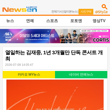
전체기사
|
많이본뉴스
|
사진구매
뉴스
연예
스포츠
포토엔
영상TV
열일하는 김재중, 1년 3개월만 단독 콘서트 개
최
2026-07-09 14:05:47
카카오 MY뉴스
네이버 연예뉴스