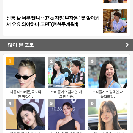
신동 살 너무 뺐나‥37㎏ 감량 부작용 “못 알아봐
서 요요 와야하나 고민”(전현무계획4)
많이 본 포토
샤를리즈 테론, 독보적
트리플에스 김채연, 개
트리플에스 김채연, 서
인 귀걸이..
그맨 김규..
울월드컵..