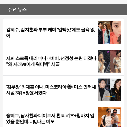
주요 뉴스
김혜수, 김지훈과 부부 케미 ‘얼빡샷’에도 굴욕 없
어
지퍼 스르륵 내리더니‥비비, 선정성 논란 터졌다
“왜 저래vs이게 워터밤” 시끌
‘김부장’ 최대훈 아내, 미스코리아 善+미스 인터내
셔널 3위 ♥장윤서였다
송혜교, 남사친과 데이트서 흰 티셔츠+청바지 입
었을 뿐인데…빛나는 미모