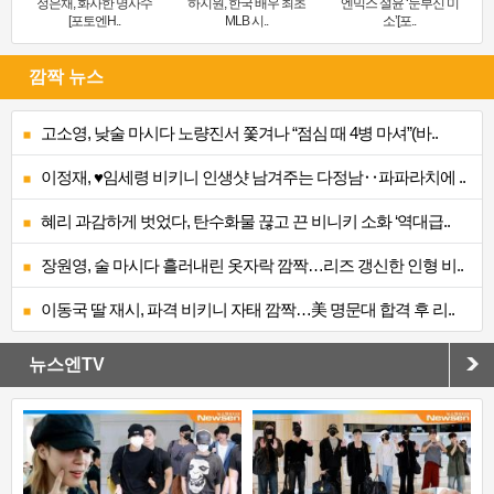
정은채, 화사한 명사수
하지원, 한국 배우 최초
엔믹스 설윤 ‘눈부신 미
[포토엔H..
MLB 시..
소’[포..
깜짝 뉴스
고소영, 낮술 마시다 노량진서 쫓겨나 “점심 때 4병 마셔”(바..
이정재, ♥임세령 비키니 인생샷 남겨주는 다정남‥파파라치에 ..
혜리 과감하게 벗었다, 탄수화물 끊고 끈 비니키 소화 ‘역대급..
장원영, 술 마시다 흘러내린 옷자락 깜짝…리즈 갱신한 인형 비..
이동국 딸 재시, 파격 비키니 자태 깜짝…美 명문대 합격 후 리..
뉴스엔TV