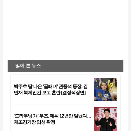
많이 본 뉴스
박주호 딸 나은 ‘골때녀’ 관중석 등장, 김
민재 복제인간 보고 혼란 [결정적장면]
‘드라우닝 걔’ 우즈, 데뷔 12년만 일냈다…
체조경기장 입성 확정