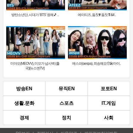
방탄소년단, 시대가 ‘BTS’ 원해🎵 ..
에이티즈, 둠칫❣️ 둠칫❣&#..
미야오(MEOVV), 미모가 넘사벽 (출
에스파(aespa), 죄송해요🥺🎤마이..
국)[뉴스엔TV]
방송EN
뮤직EN
포토EN
생활.문화
스포츠
IT.게임
경제
정치
사회