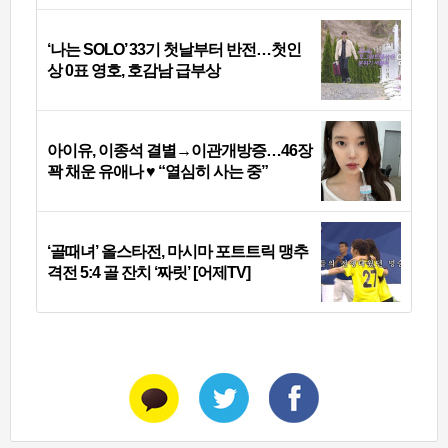
‘나는 SOLO’ 33기 첫날부터 반전…첫인
상 0표 영호, 호감남 급부상
아이유, 이종석 결별→이관개방증…46장
꽉 채운 유애나 ♥ “열심히 사는 중”
‘골때녀’ 올스타전, 마시마 포트트릭 맹추
격전 5:4 골 잔치 ‘짜릿’ [어제TV]