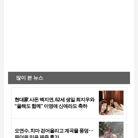
많이 본 뉴스
현대家 사돈 백지연, 62세 생일 최지우와
“올해도 함께” 이영애 신애라도 축하
오연수, 치마 걷어올리고 계곡물 풍덩‥
무더위 잊은 제주 휴가