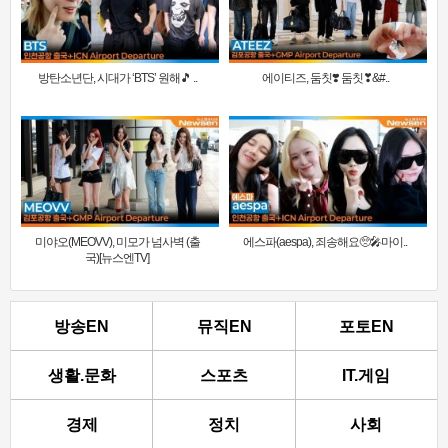
방탄소년단, 시대가 ‘BTS’ 원해🎵 ..
에이티즈, 둠칫❣️ 둠칫❣&#..
미야오(MEOVV), 미모가 넘사벽 (출
에스파(aespa), 죄송해요🥺🎤마이..
국)[뉴스엔TV]
방송EN
뮤직EN
포토EN
생활.문화
스포츠
IT.게임
경제
정치
사회