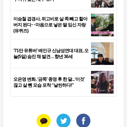
이승철 겹경사, 위고비로 살 쪽 빼고 할아
버지 된다‥마음으로 낳은 딸 임신 자랑
(유퀴즈)
‘71만 유튜버’ 배인규 신남성연대 대표, 오
늘(5일) 숨진 채 발견…향년 36세
오은영 변화, ‘금쪽’ 종영 후 한 달...‘이것’
끊고 살 뺀 모습 포착 “날씬하다!”