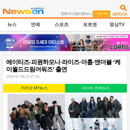
전체기사
|
많이본뉴스
|
사진구매
뉴스
연예
스포츠
포토엔
영상TV
에이티즈·피원하모니·라이즈·아홉·앤더블 ‘케
이월드드림어워즈’ 출연
2026-07-09 12:27:33
카카오 MY뉴스
네이버 연예뉴스