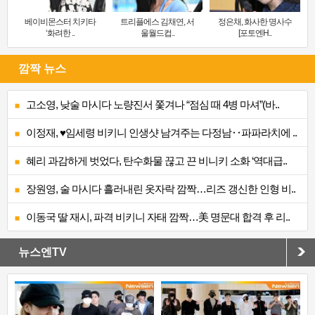
베이비몬스터 치키타
트리플에스 김채연, 서
정은채, 화사한 명사수
‘화려한 ..
울월드컵..
[포토엔H..
깜짝 뉴스
고소영, 낮술 마시다 노량진서 쫓겨나 “점심 때 4병 마셔”(바..
이정재, ♥임세령 비키니 인생샷 남겨주는 다정남‥파파라치에 ..
혜리 과감하게 벗었다, 탄수화물 끊고 끈 비니키 소화 ‘역대급..
장원영, 술 마시다 흘러내린 옷자락 깜짝…리즈 갱신한 인형 비..
이동국 딸 재시, 파격 비키니 자태 깜짝…美 명문대 합격 후 리..
뉴스엔TV