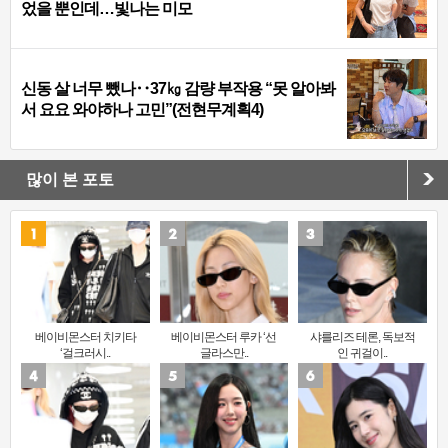
었을 뿐인데…빛나는 미모
신동 살 너무 뺐나‥37㎏ 감량 부작용 “못 알아봐
서 요요 와야하나 고민”(전현무계획4)
많이 본 포토
베이비몬스터 치키타
베이비몬스터 루카 ‘선
샤를리즈 테론, 독보적
‘걸크러시..
글라스만..
인 귀걸이..