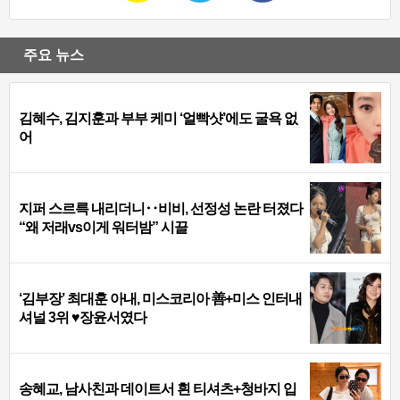
주요 뉴스
김혜수, 김지훈과 부부 케미 ‘얼빡샷’에도 굴욕 없
어
지퍼 스르륵 내리더니‥비비, 선정성 논란 터졌다
“왜 저래vs이게 워터밤” 시끌
‘김부장’ 최대훈 아내, 미스코리아 善+미스 인터내
셔널 3위 ♥장윤서였다
송혜교, 남사친과 데이트서 흰 티셔츠+청바지 입