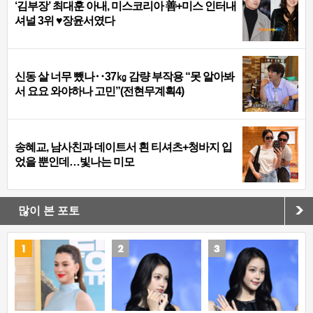
‘김부장’ 최대훈 아내, 미스코리아 善+미스 인터내
셔널 3위 ♥장윤서였다
신동 살 너무 뺐나‥37㎏ 감량 부작용 “못 알아봐
서 요요 와야하나 고민”(전현무계획4)
송혜교, 남사친과 데이트서 흰 티셔츠+청바지 입
었을 뿐인데…빛나는 미모
많이 본 포토