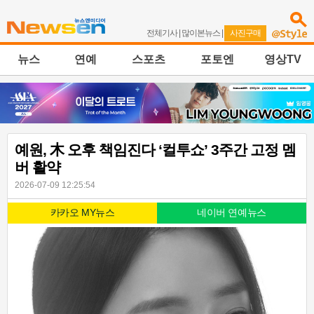
전체기사
|
많이본뉴스
|
사진구매
뉴스
연예
스포츠
포토엔
영상TV
예원, 木 오후 책임진다 ‘컬투쇼’ 3주간 고정 멤
버 활약
2026-07-09 12:25:54
카카오 MY뉴스
네이버 연예뉴스