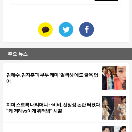
주요 뉴스
김혜수, 김지훈과 부부 케미 ‘얼빡샷’에도 굴욕 없
어
지퍼 스르륵 내리더니‥비비, 선정성 논란 터졌다
“왜 저래vs이게 워터밤” 시끌