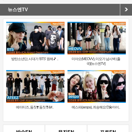
뉴스엔TV
방탄소년단, 시대가 ‘BTS’ 원해🎵 ..
미야오(MEOVV), 미모가 넘사벽 (출
국)[뉴스엔TV]
에이티즈, 둠칫❣️ 둠칫❣&#..
에스파(aespa), 죄송해요🥺🎤마이..