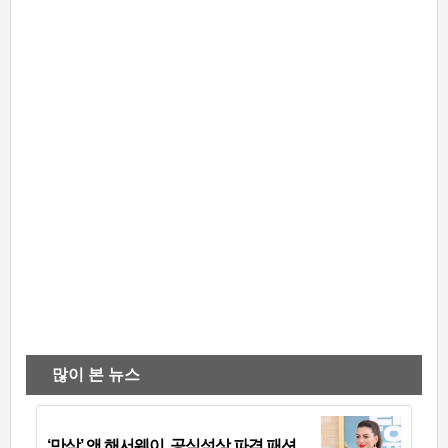
많이 본 뉴스
‘만삭’ 앤 해서웨이, 공식석상 파격 패션…