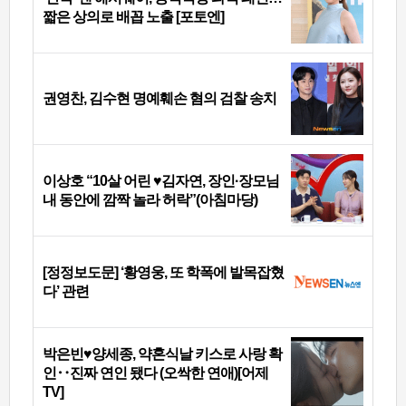
짧은 상의로 배꼽 노출 [포토엔]
권영찬, 김수현 명예훼손 혐의 검찰 송치
이상호 “10살 어린 ♥김자연, 장인·장모님
내 동안에 깜짝 놀라 허락”(아침마당)
[정정보도문] ‘황영웅, 또 학폭에 발목잡혔
다’ 관련
박은빈♥양세종, 약혼식날 키스로 사랑 확
인‥진짜 연인 됐다 (오싹한 연애)[어제
TV]