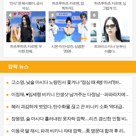
‘만삭’ 앤 해서웨이, 공식
하츠투하츠 카르멘, 깜
하츠투하츠 카르멘, 싱
석상..
찍하게 [..
그럽게 인..
하츠투하츠 카르멘, 우
시온-이안-성찬, 상큼한
트와이스 미나 ‘눈부신
아한 런웨..
‘2026 ..
아름다..
깜짝 뉴스
고소영, 낮술 마시다 노량진서 쫓겨나 “점심 때 4병 마셔”(바..
이정재, ♥임세령 비키니 인생샷 남겨주는 다정남‥파파라치에 ..
혜리 과감하게 벗었다, 탄수화물 끊고 끈 비니키 소화 ‘역대급..
장원영, 술 마시다 흘러내린 옷자락 깜짝…리즈 갱신한 인형 비..
이동국 딸 재시, 파격 비키니 자태 깜짝…美 명문대 합격 후 리..