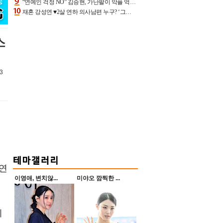
“연예인 걱정 NO” 김승현, 가난팔이 악플 억울할만‥아내+딸과 日 여행
재혼 강성연 ♥2살 연하 의사남편 누구? ‘그알’ 자문의에 훈남 비주얼 초엘리트 스펙 [종합]
스
3
미연
이영애, 변치않...
미야오 깜찍한 ...
의