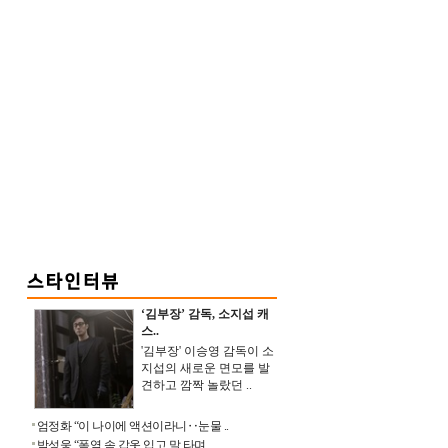
‘김부장’ 감독, 소지섭 캐
스..
'김부장' 이승영 감독이 소
지섭의 새로운 면모를 발
견하고 깜짝 놀랐던 ..
엄정화 “이 나이에 액션이라니‥눈물 ..
박성웅 “폭염 속 갑옷 입고 말 타며 ..