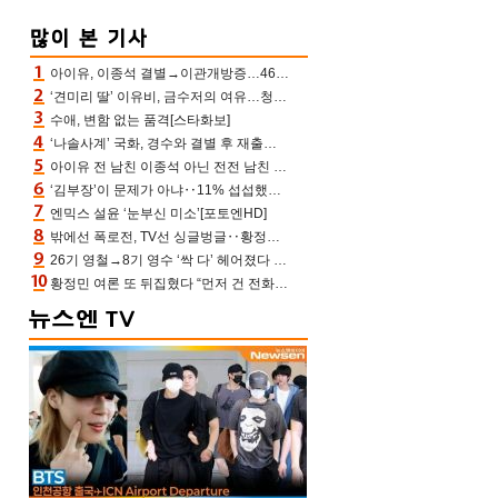
아이유, 이종석 결별→이관개방증…46장 꽉 채운 유애나 ♥ “열심히 사는 중”
‘견미리 딸’ 이유비, 금수저의 여유…청순 미모에 반전 슬림 라인
수애, 변함 없는 품격[스타화보]
‘나솔사계’ 국화, 경수와 결별 후 재출연…첫인상 3표 몰표
아이유 전 남친 이종석 아닌 전전 남친 장기하 소환 ‘별일 없이 산다’ 선곡…46장에 꾹 눌러 담은 근황
‘김부장’이 문제가 아냐‥11% 섭섭했던 ‘재벌X형사2’ 돈·빽 총동원해 컴백 [TV보고서]
엔믹스 설윤 ‘눈부신 미소’[포토엔HD]
밖에선 폭로전, TV선 싱글벙글‥황정민 ‘틈만 나면’ 출연, 피로감은 시청자 몫
26기 영철→8기 영수 ‘싹 다’ 헤어졌다 ‘나솔사계’ 충격의 현커 0쌍 (촌장TV)
황정민 여론 또 뒤집혔다 “먼저 건 전화 62통, 그만 연락해” vs 女팬 “녹취 다 올려” 진흙탕 싸움