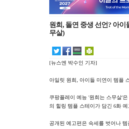
원희, 돌연 중생 선언? 아
무살)
[뉴스엔 박수인 기자]
아일릿 원희, 아이들 미연이 템플 
쿠팡플레이 예능 '원희는 스무살'은 중
의 힐링 템플 스테이가 담긴 6화 
공개된 예고편은 속세를 벗어나 템플 