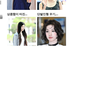
에
상큼함이 터진...
단발인형 우기,...
들