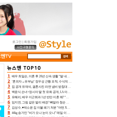
로그인
|
회원가입
배우 최일순, 이혼 후 20년 산속 생활 “딸 내가 버렸다고 원망‥맘 아파”(특종)[어제TV]
‘혼외자→유부남’ 정우성 근황 포착, 수식억 해킹 피해 후배 만났다 “존경하는”
집 공개 유재석, 결혼사진 라면 냄비 받침대 되고 분노‥가족사진도 피해(놀뭐)[어제TV]
백윤식 손녀+정시아 딸 첫 유화 공개, LA 아트쇼→서울국제조각페스타 작가다운 수준급 실력
유혜리, 배우 이근희과 1년 반만 이혼 왜? “식칼 꽂고 의자 던져” 충격 폭로(특종)[어제TV]
임지연, 그림 같은 발리 배경? 뼈말라 청순 비키니 핏에 상대 안 되네
김성수, ♥박소윤 집 이불 폐기 처분 “어떤 X이랑 썼을지 몰라” 질투(신랑수업2)[어제TV]
44kg 송가인 “비가 오나 눈이 오나” 매일 이 운동, 허벅지 근육량 상승+체지방 감소