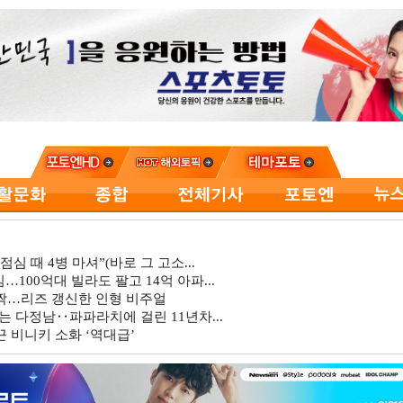
심 때 4병 마셔”(바로 그 고소...
…100억대 빌라도 팔고 14억 아파...
깜짝…리즈 갱신한 인형 비주얼
는 다정남‥파파라치에 걸린 11년차...
 비니키 소화 ‘역대급’