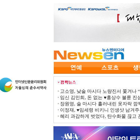
고소영, 낮술 마시다 노량진서 쫓겨나 “점
임신 김민희, 돈 없는 ♥홍상수 불륜 진심
장원영, 술 마시다 흘러내린 옷자락 
이정재, ♥임세령 비키니 인생샷 남겨주
혜리 과감하게 벗었다, 탄수화물 끊고 끈