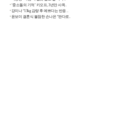
‘중소돌의 기적’ 키오프, 3년만 사옥..
강미나 “13kg 감량 후 예쁘다는 반응 ..
윤보미 결혼식 불참한 손나은 “판다로..