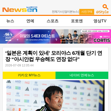
전체기사
|
많이본뉴스
|
사진구매
뉴스
연예
스포츠
포토엔
영상TV
‘일본은 계획이 있네’ 모리야스 6개월 단기 연
장 “아시안컵 우승해도 연장 없다”
2026-07-09 12:05:44
카카오 MY뉴스
네이버 연예뉴스