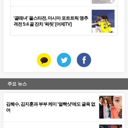
‘골때녀’ 올스타전, 마시마 포트트릭 맹추
격전 5:4 골 잔치 ‘짜릿’ [어제TV]
주요 뉴스
김혜수, 김지훈과 부부 케미 ‘얼빡샷’에도 굴욕 없
어