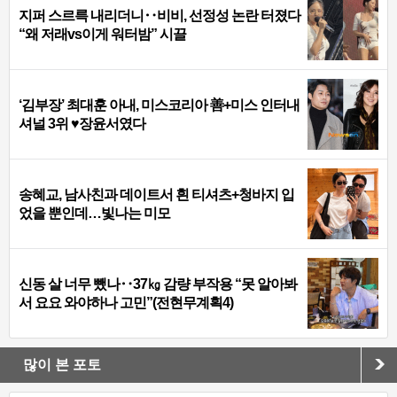
지퍼 스르륵 내리더니‥비비, 선정성 논란 터졌다
“왜 저래vs이게 워터밤” 시끌
‘김부장’ 최대훈 아내, 미스코리아 善+미스 인터내
셔널 3위 ♥장윤서였다
송혜교, 남사친과 데이트서 흰 티셔츠+청바지 입
었을 뿐인데…빛나는 미모
신동 살 너무 뺐나‥37㎏ 감량 부작용 “못 알아봐
서 요요 와야하나 고민”(전현무계획4)
많이 본 포토