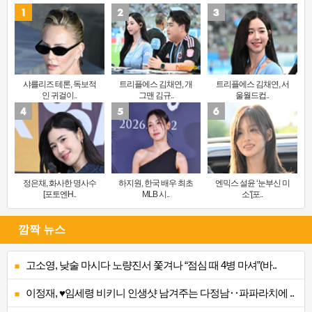
샤를리즈 테론, 독보적
트리플에스 김채연, 개
트리플에스 김채연, 서
인 귀걸이..
그맨 김규..
울월드컵..
정은채, 화사한 명사수
하지원, 한국 배우 최초
엔믹스 설윤 ‘눈부신 미
[포토엔H..
MLB 시..
소’[포..
깜짝 뉴스
고소영, 낮술 마시다 노량진서 쫓겨나 “점심 때 4병 마셔”(바..
이정재, ♥임세령 비키니 인생샷 남겨주는 다정남‥파파라치에 ..