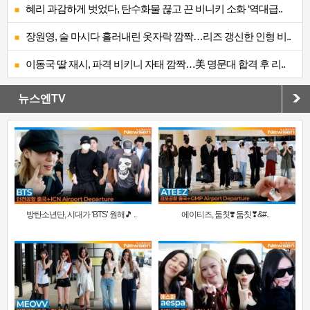
혜리 과감하게 벗었다, 탄수화물 끊고 끈 비니키 소화 ‘역대급..
장원영, 술 마시다 흘러내린 옷자락 깜짝…리즈 갱신한 인형 비..
이동국 딸 재시, 파격 비키니 자태 깜짝…美 명문대 합격 후 리..
뉴스엔TV
방탄소년단, 시대가 ‘BTS’ 원해🎵 ..
에이티즈, 둠칫❣️ 둠칫❣&#..