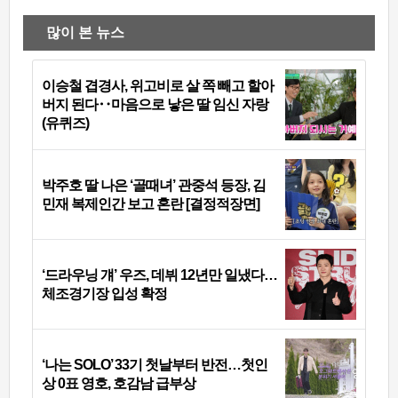
많이 본 뉴스
이승철 겹경사, 위고비로 살 쪽 빼고 할아
버지 된다‥마음으로 낳은 딸 임신 자랑
(유퀴즈)
박주호 딸 나은 ‘골때녀’ 관중석 등장, 김
민재 복제인간 보고 혼란 [결정적장면]
‘드라우닝 걔’ 우즈, 데뷔 12년만 일냈다…
체조경기장 입성 확정
‘나는 SOLO’ 33기 첫날부터 반전…첫인
상 0표 영호, 호감남 급부상