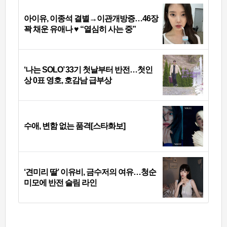
아이유, 이종석 결별→이관개방증…46장
꽉 채운 유애나 ♥ “열심히 사는 중”
‘나는 SOLO’ 33기 첫날부터 반전…첫인
상 0표 영호, 호감남 급부상
수애, 변함 없는 품격[스타화보]
‘견미리 딸’ 이유비, 금수저의 여유…청순
미모에 반전 슬림 라인