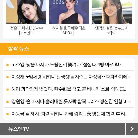
정은채, 화사한 명사수
하지원, 한국 배우 최초
엔믹스 설윤 ‘눈부신 미
[포토엔H..
MLB 시..
소’[포..
깜짝 뉴스
고소영, 낮술 마시다 노량진서 쫓겨나 “점심 때 4병 마셔”(바..
이정재, ♥임세령 비키니 인생샷 남겨주는 다정남‥파파라치에 ..
혜리 과감하게 벗었다, 탄수화물 끊고 끈 비니키 소화 ‘역대급..
장원영, 술 마시다 흘러내린 옷자락 깜짝…리즈 갱신한 인형 비..
이동국 딸 재시, 파격 비키니 자태 깜짝…美 명문대 합격 후 리..
뉴스엔TV