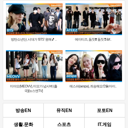
방탄소년단, 시대가 ‘BTS’ 원해🎵 ..
에이티즈, 둠칫❣️ 둠칫❣&#..
미야오(MEOVV), 미모가 넘사벽 (출
에스파(aespa), 죄송해요🥺🎤마이..
국)[뉴스엔TV]
방송EN
뮤직EN
포토EN
생활.문화
스포츠
IT.게임