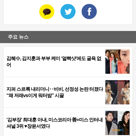
주요 뉴스
김혜수, 김지훈과 부부 케미 ‘얼빡샷’에도 굴욕 없
어
지퍼 스르륵 내리더니‥비비, 선정성 논란 터졌다
“왜 저래vs이게 워터밤” 시끌
‘김부장’ 최대훈 아내, 미스코리아 善+미스 인터내
셔널 3위 ♥장윤서였다