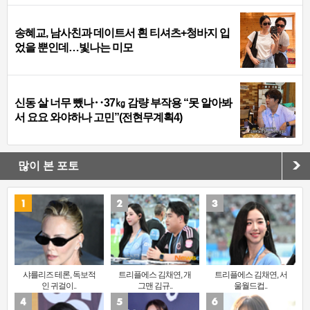
송혜교, 남사친과 데이트서 흰 티셔츠+청바지 입
었을 뿐인데…빛나는 미모
신동 살 너무 뺐나‥37㎏ 감량 부작용 “못 알아봐
서 요요 와야하나 고민”(전현무계획4)
많이 본 포토
샤를리즈 테론, 독보적
트리플에스 김채연, 개
트리플에스 김채연, 서
인 귀걸이..
그맨 김규..
울월드컵..