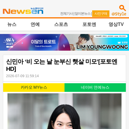
전체기사
|
많이본뉴스
|
사진구매
뉴스
연예
스포츠
포토엔
영상TV
신민아 ‘비 오는 날 눈부신 햇살 미모’[포토엔
HD]
2026-07-09 11:59:14
카카오 MY뉴스
네이버 연예뉴스