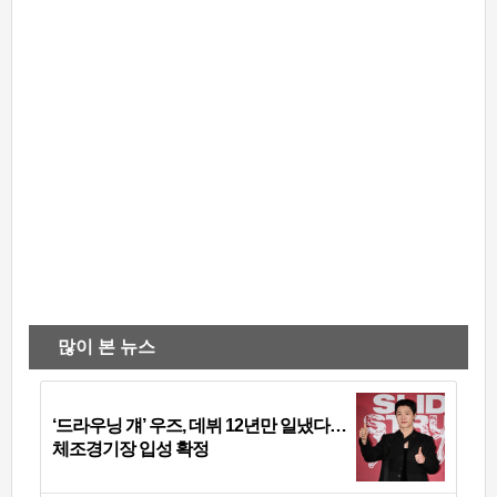
많이 본 뉴스
‘드라우닝 걔’ 우즈, 데뷔 12년만 일냈다…
체조경기장 입성 확정