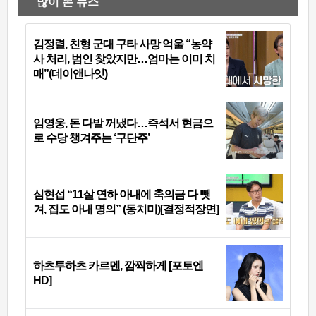
많이 본 뉴스
김정렬, 친형 군대 구타 사망 억울 “농약
사 처리, 범인 찾았지만…엄마는 이미 치
매”(데이앤나잇)
임영웅, 돈 다발 꺼냈다…즉석서 현금으
로 수당 챙겨주는 ‘구단주’
심현섭 “11살 연하 아내에 축의금 다 뺏
겨, 집도 아내 명의” (동치미)[결정적장면]
하츠투하츠 카르멘, 깜찍하게 [포토엔
HD]