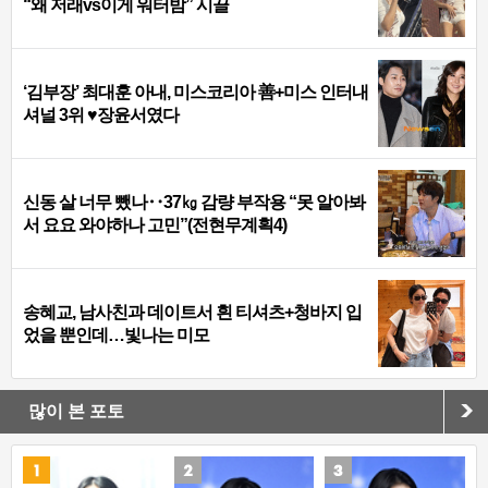
“왜 저래vs이게 워터밤” 시끌
‘김부장’ 최대훈 아내, 미스코리아 善+미스 인터내
셔널 3위 ♥장윤서였다
신동 살 너무 뺐나‥37㎏ 감량 부작용 “못 알아봐
서 요요 와야하나 고민”(전현무계획4)
송혜교, 남사친과 데이트서 흰 티셔츠+청바지 입
었을 뿐인데…빛나는 미모
많이 본 포토