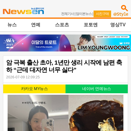
전체기사
|
많이본뉴스
|
사진구매
뉴스
연예
스포츠
포토엔
영상TV
암 극복 출산 초아, 1년만 생리 시작에 남편 축
하 “근데 대자연 너무 싫다”
2026-07-09 12:09:25
카카오 MY뉴스
네이버 연예뉴스