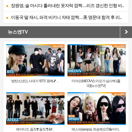
장원영, 술 마시다 흘러내린 옷자락 깜짝…리즈 갱신한 인형 비..
이동국 딸 재시, 파격 비키니 자태 깜짝…美 명문대 합격 후 리..
뉴스엔TV
방탄소년단, 시대가 ‘BTS’ 원해🎵 ..
미야오(MEOVV), 미모가 넘사벽 (출
국)[뉴스엔TV]
에이티즈, 둠칫❣️ 둠칫❣&#..
에스파(aespa), 죄송해요🥺🎤마이..