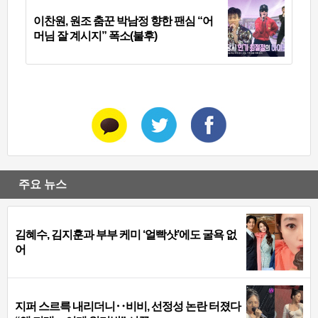
이찬원, 원조 춤꾼 박남정 향한 팬심 “어
머님 잘 계시지” 폭소(불후)
주요 뉴스
김혜수, 김지훈과 부부 케미 ‘얼빡샷’에도 굴욕 없
어
지퍼 스르륵 내리더니‥비비, 선정성 논란 터졌다