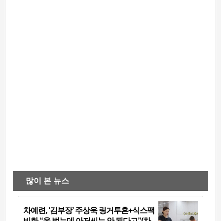
많이 본 뉴스
차예련, ‘김부장’ 주상욱 링거투혼+식스팩
비화 “옷 벗는데 아저씨는 안 된다고”(차