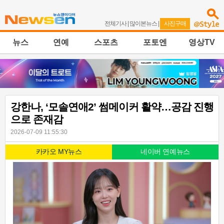
전체기사
|
많이본뉴스
|
사진구매
뉴스
연예
스포츠
포토엔
영상TV
강한나, ‘모솔연애2’ 썸메이커 활약…공감 진행
으로 존재감
2026-07-09 11:55:30
카카오 MY뉴스
네이버 연예뉴스