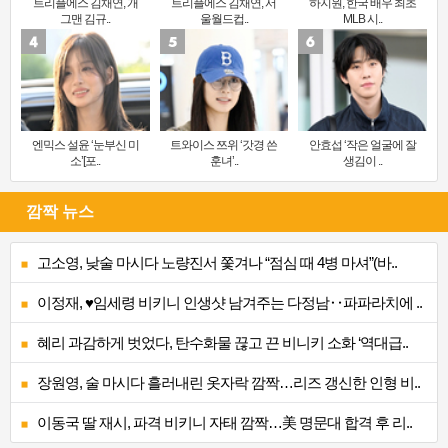
트리플에스 김채연, 개
트리플에스 김채연, 서
하지원, 한국 배우 최초
그맨 김규..
울월드컵..
MLB 시..
엔믹스 설윤 ‘눈부신 미
트와이스 쯔위 ‘갓경 쓴
안효섭 ‘작은 얼굴에 잘
소’[포..
훈녀’..
생김이 ..
깜짝 뉴스
고소영, 낮술 마시다 노량진서 쫓겨나 “점심 때 4병 마셔”(바..
이정재, ♥임세령 비키니 인생샷 남겨주는 다정남‥파파라치에 ..
혜리 과감하게 벗었다, 탄수화물 끊고 끈 비니키 소화 ‘역대급..
장원영, 술 마시다 흘러내린 옷자락 깜짝…리즈 갱신한 인형 비..
이동국 딸 재시, 파격 비키니 자태 깜짝…美 명문대 합격 후 리..