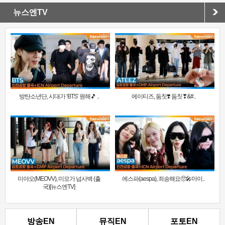
뉴스엔TV
방탄소년단, 시대가 ‘BTS’ 원해🎵 ..
에이티즈, 둠칫❣️ 둠칫❣&#..
미야오(MEOVV), 미모가 넘사벽 (출
에스파(aespa), 죄송해요🥺🎤마이..
국)[뉴스엔TV]
방송EN
뮤직EN
포토EN