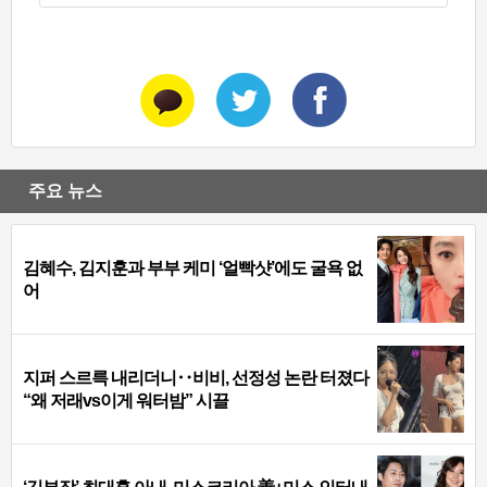
주요 뉴스
김혜수, 김지훈과 부부 케미 ‘얼빡샷’에도 굴욕 없
어
지퍼 스르륵 내리더니‥비비, 선정성 논란 터졌다
“왜 저래vs이게 워터밤” 시끌