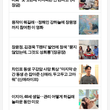
장금)
원작이 뭐길래‥정해인 강하늘에 장원영
까지 참여한 이 영화
장윤정, 김경욱 ‘T팬티’ 발언에 정색 “묻지
않았는데, 그것도 성희롱”(장공장)
차인표 동생 구강암 사망 회상 “마지막 순
간 동생 손 잡아준 신애라, 두고두고 고마
워” (신애라이프)
이지아, 48세 생일‥관리 어떻게 하길래
놀라운 동안 미모