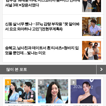
‘김부장’ 최대훈 아내, 미스코리아 善+미스 인터내
셔널 3위 ♥장윤서였다
신동 살 너무 뺐나‥37㎏ 감량 부작용 “못 알아봐
서 요요 와야하나 고민”(전현무계획4)
송혜교, 남사친과 데이트서 흰 티셔츠+청바지 입
었을 뿐인데…빛나는 미모
많이 본 포토