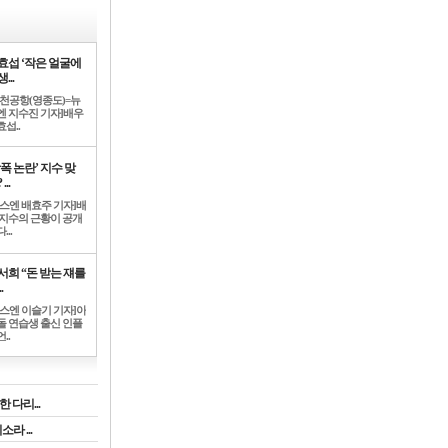
효섭 ‘작은 얼굴에
...
인천공항(영종도)=뉴
엔 지수진 기자]배우
섭..
학폭 논란’ 지수 맞
...
뉴스엔 배효주 기자]배
 지수의 근황이 공개
...
서희 “돈 받는 쟤를
.
뉴스엔 이슬기 기자]아
돌 연습생 출신 인플
..
 다리...
라 ...