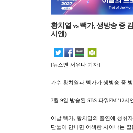
황치열 vs 빽가, 생방송 중
시엔)
[뉴스엔 서유나 기자]
가수 황치열과 빽가가 생방송 중 
7월 9일 방송된 SBS 파워FM '1
이날 빽가, 황치열의 출연에 청취자
단둘이 만나면 어색한 사이냐는 질문