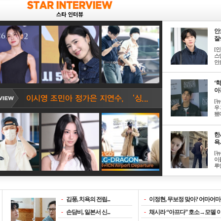
안
잘생
[
스
안효
‘
아? 
[
우
됐다
한
욕..
[
이
루언
-
김풍, 치욕의 전립...
-
이정현, 무보정 맞아? 어마어마한
-
손담비, 일본서 신...
-
채시라 “아프다” 호소→모델 이소