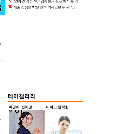
“연예인 걱정 NO” 김승현, 가난팔이 악플 억울할만‥아내+딸과 日 여행
재혼 강성연 ♥2살 연하 의사남편 누구? ‘그알’ 자문의에 훈남 비주얼 초엘리트 스펙 [종합]
7
이영애, 변치않...
미야오 깜찍한 ...
은