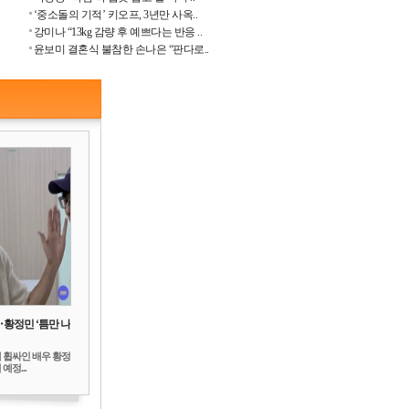
‘중소돌의 기적’ 키오프, 3년만 사옥..
강미나 “13kg 감량 후 예쁘다는 반응 ..
윤보미 결혼식 불참한 손나은 “판다로..
‥황정민 ‘틈만 나
 휩싸인 배우 황정
예정...