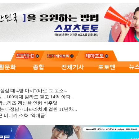
심 때 4병 마셔”(바로 그 고소...
…100억대 빌라도 팔고 14억 아파...
깜짝…리즈 갱신한 인형 비주얼
는 다정남‥파파라치에 걸린 11년차...
 비니키 소화 ‘역대급’