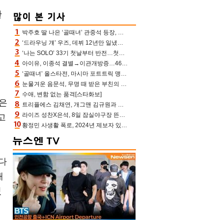
찬
박주호 딸 나은 ‘골때녀’ 관중석 등장, 김민재 복제인간 보고 혼란 [결정적장면]
‘드라우닝 걔’ 우즈, 데뷔 12년만 일냈다…체조경기장 입성 확정
‘나는 SOLO’ 33기 첫날부터 반전…첫인상 0표 영호, 호감남 급부상
동
아이유, 이종석 결별→이관개방증…46장 꽉 채운 유애나 ♥ “열심히 사는 중”
‘골때녀’ 올스타전, 마시마 포트트릭 맹추격전 5:4 골 잔치 ‘짜릿’ [어제TV]
눈물겨운 음문석, 무명 때 받은 부친의 전재산→폐암 父 세상 떠나기 전 여행(유퀴즈)[어제TV]
수애, 변함 없는 품격[스타화보]
열은
트리플에스 김채연, 개그맨 김규원과 함께 프리뷰쇼 진행 [포토엔HD]
라이즈 성찬X은석, 8일 잠실야구장 뜬다…시구 시타+특별공연까지
고
황정민 사생활 폭로, 2024년 제보자 있었나 “네가 회사에 전화했니” 녹취록 공개 파장
갔다
개
있