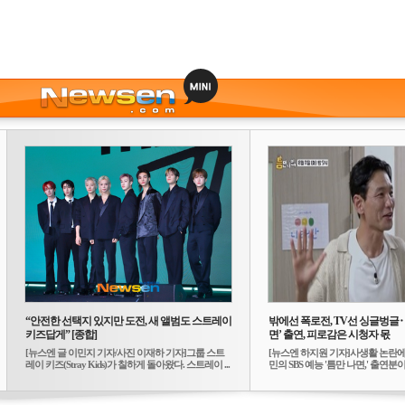
“안전한 선택지 있지만 도전, 새 앨범도 스트레이
밖에선 폭로전, TV선 싱글벙글
키즈답게” [종합]
면’ 출연, 피로감은 시청자 몫
[뉴스엔 글 이민지 기자/사진 이재하 기자]그룹 스트
[뉴스엔 하지원 기자]사생활 논란에
레이 키즈(Stray Kids)가 칠하게 돌아왔다. 스트레이 ...
민의 SBS 예능 '틈만 나면,' 출연분이 