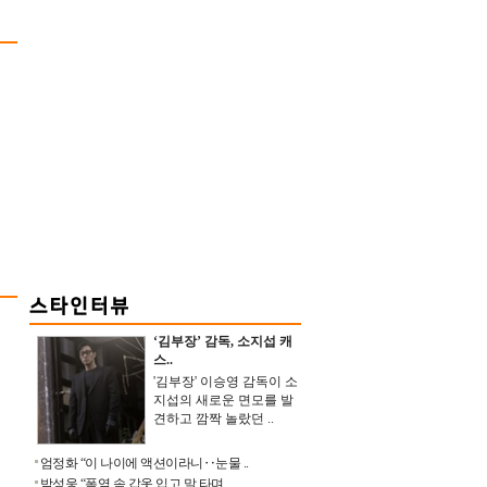
‘김부장’ 감독, 소지섭 캐
스..
'김부장' 이승영 감독이 소
지섭의 새로운 면모를 발
견하고 깜짝 놀랐던 ..
엄정화 “이 나이에 액션이라니‥눈물 ..
박성웅 “폭염 속 갑옷 입고 말 타며 ..