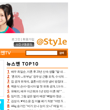
로그인
|
회원가입
배우 최일순, 이혼 후 20년 산속 생활 “딸 내가 버렸다고 원망‥맘 아파”(특종)[어제TV]
‘혼외자→유부남’ 정우성 근황 포착, 수식억 해킹 피해 후배 만났다 “존경하는”
집 공개 유재석, 결혼사진 라면 냄비 받침대 되고 분노‥가족사진도 피해(놀뭐)[어제TV]
백윤식 손녀+정시아 딸 첫 유화 공개, LA 아트쇼→서울국제조각페스타 작가다운 수준급 실력
유혜리, 배우 이근희과 1년 반만 이혼 왜? “식칼 꽂고 의자 던져” 충격 폭로(특종)[어제TV]
임지연, 그림 같은 발리 배경? 뼈말라 청순 비키니 핏에 상대 안 되네
김성수, ♥박소윤 집 이불 폐기 처분 “어떤 X이랑 썼을지 몰라” 질투(신랑수업2)[어제TV]
44kg 송가인 “비가 오나 눈이 오나” 매일 이 운동, 허벅지 근육량 상승+체지방 감소