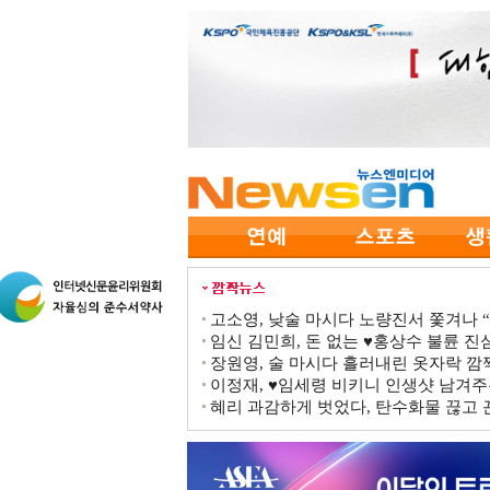
고소영, 낮술 마시다 노량진서 쫓겨나 “점
임신 김민희, 돈 없는 ♥홍상수 불륜 진심
장원영, 술 마시다 흘러내린 옷자락 
이정재, ♥임세령 비키니 인생샷 남겨주
혜리 과감하게 벗었다, 탄수화물 끊고 끈