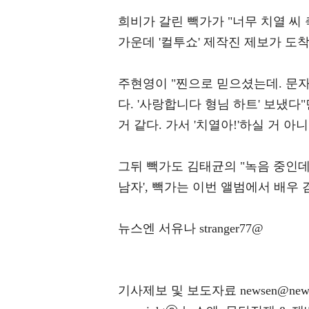
희비가 갈린 빽가가 "너무 치열 씨
가운데 '컬투쇼' 제작진 제보가 도
주현영이 "찐으로 믿으셨는데. 문자
다. '사랑합니다 형님 하트' 보냈다
거 같다. 가서 '치열아!'하실 거 아
그뒤 빽가도 김태균의 "녹음 중인데
남자', 빽가는 이번 앨범에서 배우 
뉴스엔 서유나 stranger77@
기사제보 및 보도자료 newsen@news