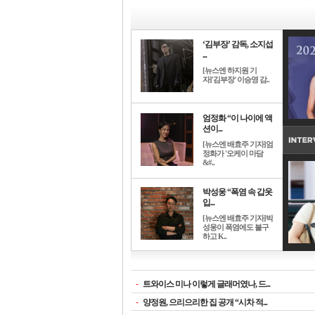
‘김부장’ 감독, 소지섭
...
[뉴스엔 하지원 기
자]'김부장' 이승영 감..
엄정화 “이 나이에 액
션이...
[뉴스엔 배효주 기자]엄
정화가 '오케이 마담
&#..
박성웅 “폭염 속 갑옷
입...
[뉴스엔 배효주 기자]박
성웅이 폭염에도 불구
하고 K..
-
트와이스 미나 이렇게 글래머였나, 드...
-
양정원, 으리으리한 집 공개 “시차 적...