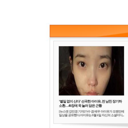
‘별일 없이 산다’ 선곡한 아이유, 전 남친 장기하
소환…46장에 꾹 눌러 담은 근황
[뉴스엔 강민경 기자]가수 겸 배우 아이유가 오랜만에
일상을 공유했다.아이유는 8월 6일 자신의 소셜미디...