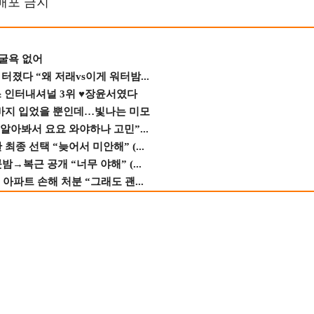
재배포 금지
 굴욕 없어
졌다 “왜 저래vs이게 워터밤...
스 인터내셔널 3위 ♥장윤서였다
바지 입었을 뿐인데…빛나는 미모
 알아봐서 요요 와야하나 고민”...
종 선택 “늦어서 미안해” (...
→복근 공개 “너무 야해” (...
 아파트 손해 처분 “그래도 괜...