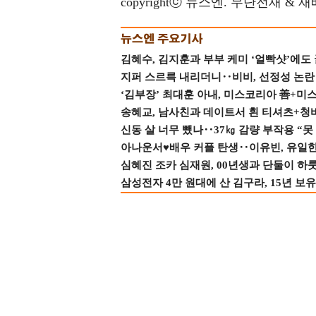
copyrightⓒ 뉴스엔. 무단전재 & 
김혜수, 김지훈과 부부 케미 ‘얼빡샷’에도
지퍼 스르륵 내리더니‥비비, 선정성 논란 터
‘김부장’ 최대훈 아내, 미스코리아 善+미
송혜교, 남사친과 데이트서 흰 티셔츠+청
신동 살 너무 뺐나‥37㎏ 감량 부작용 “못
아나운서♥배우 커플 탄생‥이유빈, 유일한 최
심혜진 조카 심재원, 00년생과 단둘이 하룻밤
삼성전자 4만 원대에 산 김구라, 15년 보유