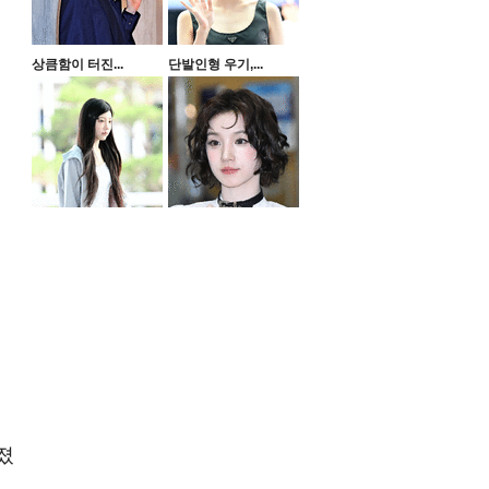
상큼함이 터진...
단발인형 우기,...
졌
신