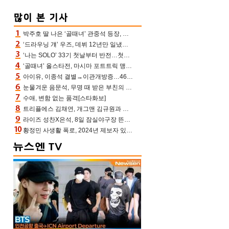
박주호 딸 나은 ‘골때녀’ 관중석 등장, 김민재 복제인간 보고 혼란 [결정적장면]
‘드라우닝 걔’ 우즈, 데뷔 12년만 일냈다…체조경기장 입성 확정
‘나는 SOLO’ 33기 첫날부터 반전…첫인상 0표 영호, 호감남 급부상
‘골때녀’ 올스타전, 마시마 포트트릭 맹추격전 5:4 골 잔치 ‘짜릿’ [어제TV]
아이유, 이종석 결별→이관개방증…46장 꽉 채운 유애나 ♥ “열심히 사는 중”
눈물겨운 음문석, 무명 때 받은 부친의 전재산→폐암 父 세상 떠나기 전 여행(유퀴즈)[어제TV]
수애, 변함 없는 품격[스타화보]
트리플에스 김채연, 개그맨 김규원과 함께 프리뷰쇼 진행 [포토엔HD]
라이즈 성찬X은석, 8일 잠실야구장 뜬다…시구 시타+특별공연까지
황정민 사생활 폭로, 2024년 제보자 있었나 “네가 회사에 전화했니” 녹취록 공개 파장