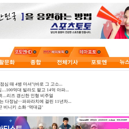
심 때 4병 마셔”(바로 그 고소...
…100억대 빌라도 팔고 14억 아파...
깜짝…리즈 갱신한 인형 비주얼
는 다정남‥파파라치에 걸린 11년차...
 비니키 소화 ‘역대급’