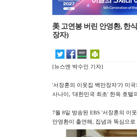
美 고연봉 버린 안영환, 한식당
장자)
[뉴스엔 박수인 기자]
'서장훈의 이웃집 백만장자'가 미
사나이, '대한민국 최초' 한옥 호
7월 8일 방송된 EBS '서장훈의 
안영환이 출연해, 집념과 뚝심으로 완