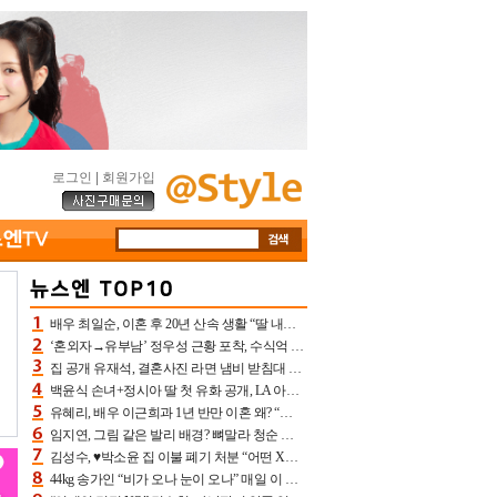
로그인
|
회원가입
배우 최일순, 이혼 후 20년 산속 생활 “딸 내가 버렸다고 원망‥맘 아파”(특종)[어제TV]
‘혼외자→유부남’ 정우성 근황 포착, 수식억 해킹 피해 후배 만났다 “존경하는”
집 공개 유재석, 결혼사진 라면 냄비 받침대 되고 분노‥가족사진도 피해(놀뭐)[어제TV]
백윤식 손녀+정시아 딸 첫 유화 공개, LA 아트쇼→서울국제조각페스타 작가다운 수준급 실력
유혜리, 배우 이근희과 1년 반만 이혼 왜? “식칼 꽂고 의자 던져” 충격 폭로(특종)[어제TV]
임지연, 그림 같은 발리 배경? 뼈말라 청순 비키니 핏에 상대 안 되네
김성수, ♥박소윤 집 이불 폐기 처분 “어떤 X이랑 썼을지 몰라” 질투(신랑수업2)[어제TV]
44kg 송가인 “비가 오나 눈이 오나” 매일 이 운동, 허벅지 근육량 상승+체지방 감소