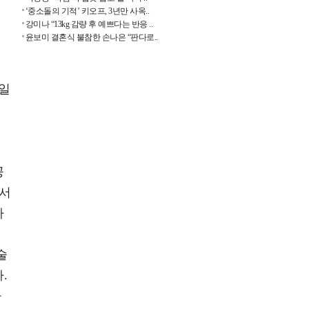
‘중소돌의 기적’ 키오프, 3년만 사옥..
강미나 “13kg 감량 후 예쁘다는 반응 ..
윤보미 결혼식 불참한 손나은 “판다로..
한일
공
 서
가
술
.
마