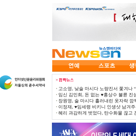
고소영, 낮술 마시다 노량진서 쫓겨나 “점
임신 김민희, 돈 없는 ♥홍상수 불륜 진심
장원영, 술 마시다 흘러내린 옷자락 
이정재, ♥임세령 비키니 인생샷 남겨주
혜리 과감하게 벗었다, 탄수화물 끊고 끈