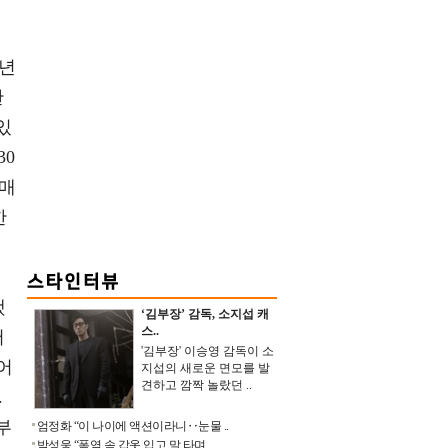
로
0년
한
있
30
 매
한
했
‘김부장’ 감독, 소지섭 캐
스..
서
'김부장' 이승영 감독이 소
어
지섭의 새로운 면모를 발
견하고 깜짝 놀랐던 ..
.
부
엄정화 “이 나이에 액션이라니‥눈물 ..
박성웅 “폭염 속 갑옷 입고 말 타며 ..