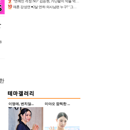
“연예인 걱정 NO” 김승현, 가난팔이 악플 억울할만‥아내+딸과 日 여행
재혼 강성연 ♥2살 연하 의사남편 누구? ‘그알’ 자문의에 훈남 비주얼 초엘리트 스펙 [종합]
만
8
인한
이영애, 변치않...
미야오 깜찍한 ...