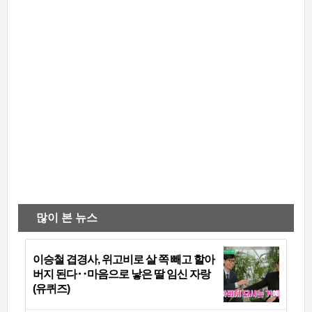
많이 본 뉴스
이승철 겹경사, 위고비로 살 쪽 빼고 할아
버지 된다‥마음으로 낳은 딸 임신 자랑
(유퀴즈)