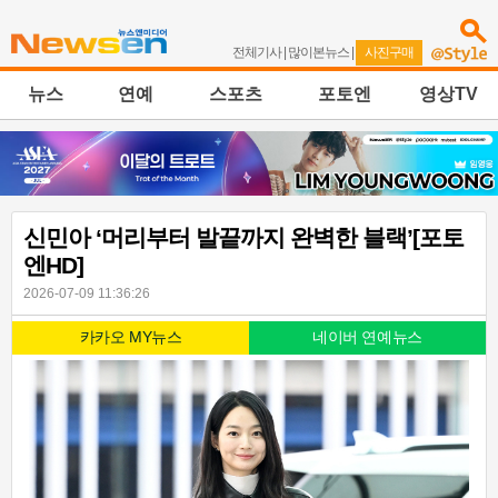
전체기사
|
많이본뉴스
|
사진구매
뉴스
연예
스포츠
포토엔
영상TV
신민아 ‘머리부터 발끝까지 완벽한 블랙’[포토
엔HD]
2026-07-09 11:36:26
카카오 MY뉴스
네이버 연예뉴스