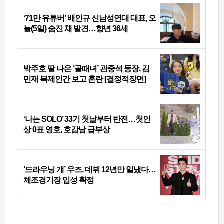
‘71만 유튜버’ 배인규 신남성연대 대표, 오
늘(5일) 숨진 채 발견…향년 36세
박주호 딸 나은 ‘골때녀’ 관중석 등장, 김
민재 복제인간 보고 혼란 [결정적장면]
‘나는 SOLO’ 33기 첫날부터 반전…첫인
상 0표 영호, 호감남 급부상
‘드라우닝 걔’ 우즈, 데뷔 12년만 일냈다…
체조경기장 입성 확정