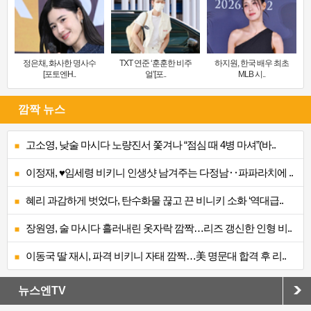
정은채, 화사한 명사수
TXT 연준 ‘훈훈한 비주
하지원, 한국 배우 최초
[포토엔H..
얼’[포..
MLB 시..
깜짝 뉴스
고소영, 낮술 마시다 노량진서 쫓겨나 “점심 때 4병 마셔”(바..
이정재, ♥임세령 비키니 인생샷 남겨주는 다정남‥파파라치에 ..
혜리 과감하게 벗었다, 탄수화물 끊고 끈 비니키 소화 ‘역대급..
장원영, 술 마시다 흘러내린 옷자락 깜짝…리즈 갱신한 인형 비..
이동국 딸 재시, 파격 비키니 자태 깜짝…美 명문대 합격 후 리..
뉴스엔TV