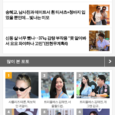
송혜교, 남사친과 데이트서 흰 티셔츠+청바지 입
었을 뿐인데…빛나는 미모
신동 살 너무 뺐나‥37㎏ 감량 부작용 “못 알아봐
서 요요 와야하나 고민”(전현무계획4)
많이 본 포토
샤를리즈 테론, 독보적
트리플에스 김채연, 서
트리플에스 김채연, 개
인 귀걸이..
울월드컵..
그맨 김규..