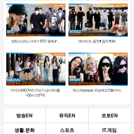
방탄소년단, 시대가 ‘BTS’ 원해🎵 ..
에이티즈, 둠칫❣️ 둠칫❣&#..
미야오(MEOVV), 미모가 넘사벽 (출
에스파(aespa), 죄송해요🥺🎤마이..
국)[뉴스엔TV]
방송EN
뮤직EN
포토EN
생활.문화
스포츠
IT.게임