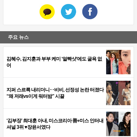
주요 뉴스
김혜수, 김지훈과 부부 케미 ‘얼빡샷’에도 굴욕 없
어
지퍼 스르륵 내리더니‥비비, 선정성 논란 터졌다
“왜 저래vs이게 워터밤” 시끌
‘김부장’ 최대훈 아내, 미스코리아 善+미스 인터내
셔널 3위 ♥장윤서였다