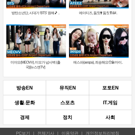
방탄소년단, 시대가 ‘BTS’ 원해🎵 ..
에이티즈, 둠칫❣️ 둠칫❣&#..
미야오(MEOVV), 미모가 넘사벽 (출
에스파(aespa), 죄송해요🥺🎤마이..
국)[뉴스엔TV]
방송EN
뮤직EN
포토EN
생활.문화
스포츠
IT.게임
경제
정치
사회
PC보기
|
전체기사
|
이용약관
|
개인정보처리방침