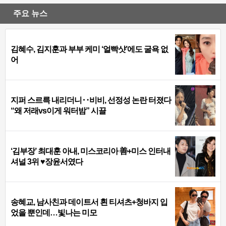
주요 뉴스
김혜수, 김지훈과 부부 케미 ‘얼빡샷’에도 굴욕 없
어
지퍼 스르륵 내리더니‥비비, 선정성 논란 터졌다
“왜 저래vs이게 워터밤” 시끌
‘김부장’ 최대훈 아내, 미스코리아 善+미스 인터내
셔널 3위 ♥장윤서였다
송혜교, 남사친과 데이트서 흰 티셔츠+청바지 입
었을 뿐인데…빛나는 미모