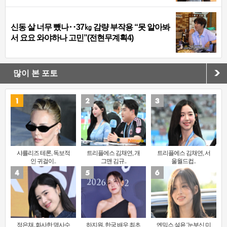
신동 살 너무 뺐나‥37㎏ 감량 부작용 “못 알아봐
서 요요 와야하나 고민”(전현무계획4)
많이 본 포토
샤를리즈 테론, 독보적
트리플에스 김채연, 개
트리플에스 김채연, 서
인 귀걸이..
그맨 김규..
울월드컵..
정은채, 화사한 명사수
하지원, 한국 배우 최초
엔믹스 설윤 ‘눈부신 미