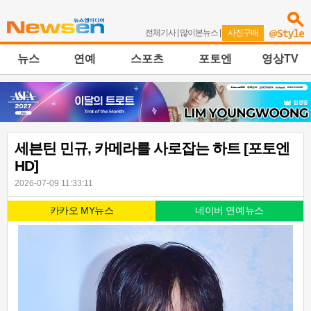
전체기사
|
많이본뉴스
|
사진구매
뉴스
연예
스포츠
포토엔
영상TV
세븐틴 민규, 카메라를 사로잡는 하트 [포토엔
HD]
2026-07-09 11:33:11
카카오 MY뉴스
네이버 연예뉴스