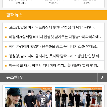
[포토엔H..
MLB 시..
소’[포..
깜짝 뉴스
고소영, 낮술 마시다 노량진서 쫓겨나 “점심 때 4병 마셔”(바..
이정재, ♥임세령 비키니 인생샷 남겨주는 다정남‥파파라치에 ..
혜리 과감하게 벗었다, 탄수화물 끊고 끈 비니키 소화 ‘역대급..
장원영, 술 마시다 흘러내린 옷자락 깜짝…리즈 갱신한 인형 비..
이동국 딸 재시, 파격 비키니 자태 깜짝…美 명문대 합격 후 리..
뉴스엔TV