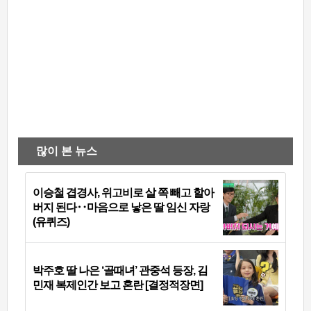
많이 본 뉴스
이승철 겹경사, 위고비로 살 쪽 빼고 할아
버지 된다‥마음으로 낳은 딸 임신 자랑
(유퀴즈)
박주호 딸 나은 ‘골때녀’ 관중석 등장, 김
민재 복제인간 보고 혼란 [결정적장면]