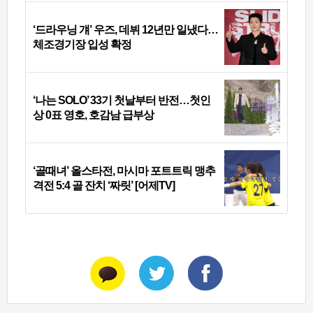
‘드라우닝 걔’ 우즈, 데뷔 12년만 일냈다…
체조경기장 입성 확정
‘나는 SOLO’ 33기 첫날부터 반전…첫인
상 0표 영호, 호감남 급부상
‘골때녀’ 올스타전, 마시마 포트트릭 맹추
격전 5:4 골 잔치 ‘짜릿’ [어제TV]