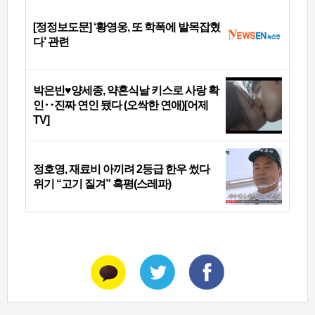
[정정보도문] ‘황영웅, 또 학폭에 발목잡혔
다’ 관련
박은빈♥양세종, 약혼식날 키스로 사랑 확
인‥진짜 연인 됐다 (오싹한 연애)[어제
TV]
정호영, 재료비 아끼려 2등급 한우 썼다
위기 “고기 질겨” 혹평(스레파)