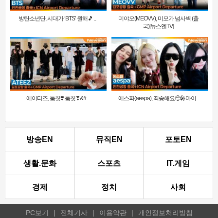
방탄소년단, 시대가 ‘BTS’ 원해🎵 ..
미야오(MEOVV), 미모가 넘사벽 (출
국)[뉴스엔TV]
에이티즈, 둠칫❣️ 둠칫❣&#..
에스파(aespa), 죄송해요🥺🎤마이..
방송EN
뮤직EN
포토EN
생활.문화
스포츠
IT.게임
경제
정치
사회
PC보기
|
전체기사
|
이용약관
|
개인정보처리방침