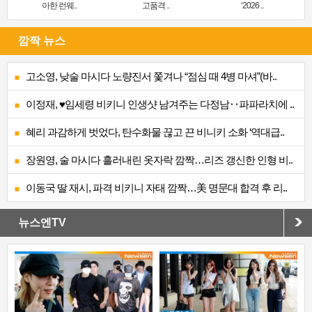
아한 런웨..
고품격 ..
‘2026 ..
깜짝 뉴스
고소영, 낮술 마시다 노량진서 쫓겨나 “점심 때 4병 마셔”(바..
이정재, ♥임세령 비키니 인생샷 남겨주는 다정남‥파파라치에 ..
혜리 과감하게 벗었다, 탄수화물 끊고 끈 비니키 소화 ‘역대급..
장원영, 술 마시다 흘러내린 옷자락 깜짝…리즈 갱신한 인형 비..
이동국 딸 재시, 파격 비키니 자태 깜짝…美 명문대 합격 후 리..
뉴스엔TV