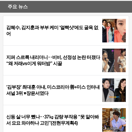
주요 뉴스
김혜수, 김지훈과 부부 케미 ‘얼빡샷’에도 굴욕 없
어
지퍼 스르륵 내리더니‥비비, 선정성 논란 터졌다
“왜 저래vs이게 워터밤” 시끌
‘김부장’ 최대훈 아내, 미스코리아 善+미스 인터내
셔널 3위 ♥장윤서였다
신동 살 너무 뺐나‥37㎏ 감량 부작용 “못 알아봐
서 요요 와야하나 고민”(전현무계획4)