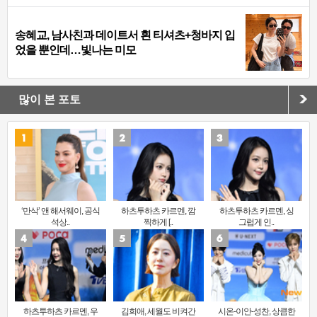
송혜교, 남사친과 데이트서 흰 티셔츠+청바지 입
었을 뿐인데…빛나는 미모
많이 본 포토
‘만삭’ 앤 해서웨이, 공식
하츠투하츠 카르멘, 깜
하츠투하츠 카르멘, 싱
석상..
찍하게 [..
그럽게 인..
하츠투하츠 카르멘, 우
김희애, 세월도 비켜간
시온-이안-성찬, 상큼한