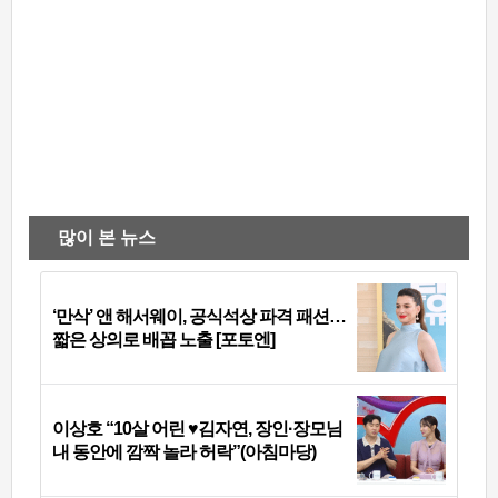
많이 본 뉴스
‘만삭’ 앤 해서웨이, 공식석상 파격 패션…
짧은 상의로 배꼽 노출 [포토엔]
이상호 “10살 어린 ♥김자연, 장인·장모님
내 동안에 깜짝 놀라 허락”(아침마당)