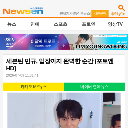
전체기사
|
많이본뉴스
|
사진구매
뉴스
연예
스포츠
포토엔
영상TV
세븐틴 민규, 입장까지 완벽한 순간 [포토엔
HD]
2026-07-09 11:31:41
카카오 MY뉴스
네이버 연예뉴스