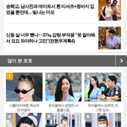
송혜교, 남사친과 데이트서 흰 티셔츠+청바지 입
었을 뿐인데…빛나는 미모
신동 살 너무 뺐나‥37㎏ 감량 부작용 “못 알아봐
서 요요 와야하나 고민”(전현무계획4)
많이 본 포토
샤를리즈 테론, 독보적
트리플에스 김채연, 서
트리플에스 김채연, 개
인 귀걸이..
울월드컵..
그맨 김규..