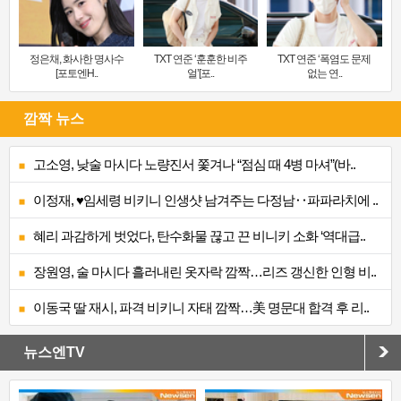
정은채, 화사한 명사수
TXT 연준 ‘훈훈한 비주
TXT 연준 ‘폭염도 문제
[포토엔H..
얼’[포..
없는 연..
깜짝 뉴스
고소영, 낮술 마시다 노량진서 쫓겨나 “점심 때 4병 마셔”(바..
이정재, ♥임세령 비키니 인생샷 남겨주는 다정남‥파파라치에 ..
혜리 과감하게 벗었다, 탄수화물 끊고 끈 비니키 소화 ‘역대급..
장원영, 술 마시다 흘러내린 옷자락 깜짝…리즈 갱신한 인형 비..
이동국 딸 재시, 파격 비키니 자태 깜짝…美 명문대 합격 후 리..
뉴스엔TV