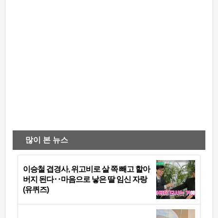
많이 본 뉴스
이승철 겹경사, 위고비로 살 쪽 빼고 할아
버지 된다‥마음으로 낳은 딸 임신 자랑
(유퀴즈)