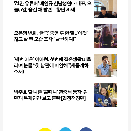
‘71만 유튜버’ 배인규 신남성연대 대표, 오
늘(5일) 숨진 채 발견…향년 36세
오은영 변화, ‘금쪽’ 종영 후 한 달...‘이것’
끊고 살 뺀 모습 포착 “날씬하다!”
‘세번 이혼’ 이아현, 첫번째 결혼생활 떠올
리며 눈물 “첫 남편에 미안해”(새롭게하
소서)
박주호 딸 나은 ‘골때녀’ 관중석 등장, 김
민재 복제인간 보고 혼란 [결정적장면]