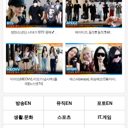
방탄소년단, 시대가 ‘BTS’ 원해🎵 ..
에이티즈, 둠칫❣️ 둠칫❣&#..
미야오(MEOVV), 미모가 넘사벽 (출
에스파(aespa), 죄송해요🥺🎤마이..
국)[뉴스엔TV]
방송EN
뮤직EN
포토EN
생활.문화
스포츠
IT.게임