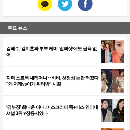
주요 뉴스
김혜수, 김지훈과 부부 케미 ‘얼빡샷’에도 굴욕 없
어
지퍼 스르륵 내리더니‥비비, 선정성 논란 터졌다
“왜 저래vs이게 워터밤” 시끌
‘김부장’ 최대훈 아내, 미스코리아 善+미스 인터내
셔널 3위 ♥장윤서였다