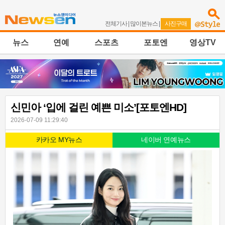
전체기사
|
많이본뉴스
|
사진구매
뉴스
연예
스포츠
포토엔
영상TV
신민아 ‘입에 걸린 예쁜 미소’[포토엔HD]
2026-07-09 11:29:40
카카오 MY뉴스
네이버 연예뉴스