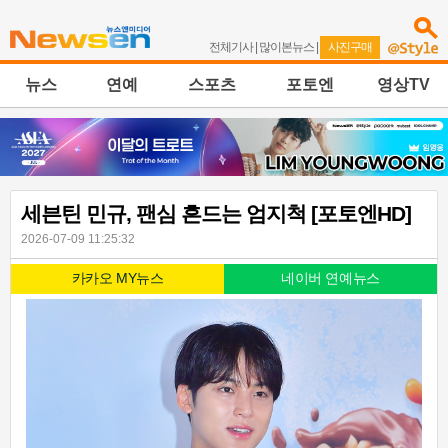
전체기사
|
많이본뉴스
|
사진구매
뉴스
연예
스포츠
포토엔
영상TV
세븐틴 민규, 팬심 흔드는 엄지척 [포토엔HD]
2026-07-09 11:25:32
카카오 MY뉴스
네이버 연예뉴스