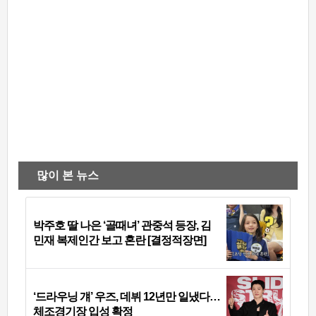
많이 본 뉴스
박주호 딸 나은 ‘골때녀’ 관중석 등장, 김
민재 복제인간 보고 혼란 [결정적장면]
‘드라우닝 걔’ 우즈, 데뷔 12년만 일냈다…
체조경기장 입성 확정