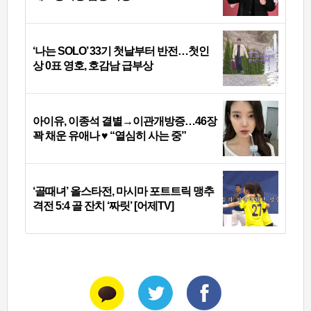
‘나는 SOLO’ 33기 첫날부터 반전…첫인
상 0표 영호, 호감남 급부상
아이유, 이종석 결별→이관개방증…46장
꽉 채운 유애나 ♥ “열심히 사는 중”
‘골때녀’ 올스타전, 마시마 포트트릭 맹추
격전 5:4 골 잔치 ‘짜릿’ [어제TV]