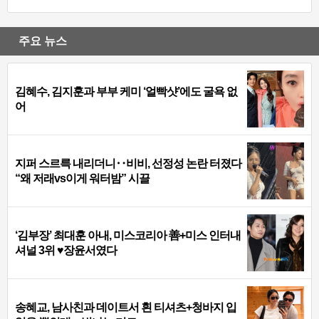
주요 뉴스
김혜수, 김지훈과 부부 케미 ‘얼빡샷’에도 굴욕 없
어
지퍼 스르륵 내리더니‥비비, 선정성 논란 터졌다
“왜 저래vs이게 워터밤” 시끌
‘김부장’ 최대훈 아내, 미스코리아 善+미스 인터내
셔널 3위 ♥장윤서였다
송혜교, 남사친과 데이트서 흰 티셔츠+청바지 입