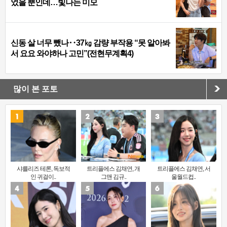
었을 뿐인데…빛나는 미모
신동 살 너무 뺐나‥37㎏ 감량 부작용 “못 알아봐
서 요요 와야하나 고민”(전현무계획4)
많이 본 포토
샤를리즈 테론, 독보적
트리플에스 김채연, 개
트리플에스 김채연, 서
인 귀걸이..
그맨 김규..
울월드컵..