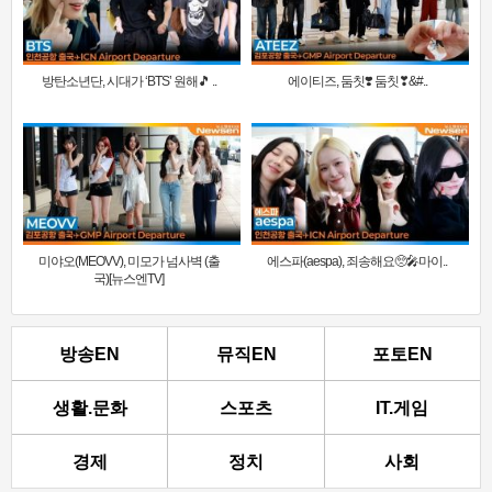
방탄소년단, 시대가 ‘BTS’ 원해🎵 ..
에이티즈, 둠칫❣️ 둠칫❣&#..
미야오(MEOVV), 미모가 넘사벽 (출
에스파(aespa), 죄송해요🥺🎤마이..
국)[뉴스엔TV]
방송EN
뮤직EN
포토EN
생활.문화
스포츠
IT.게임
경제
정치
사회