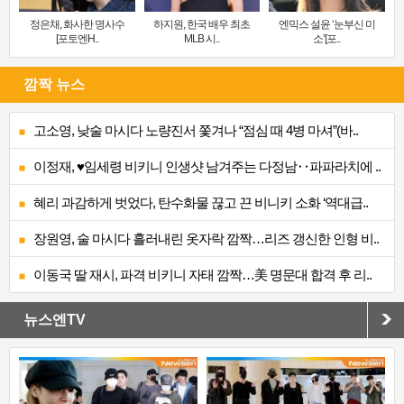
정은채, 화사한 명사수
하지원, 한국 배우 최초
엔믹스 설윤 ‘눈부신 미
[포토엔H..
MLB 시..
소’[포..
깜짝 뉴스
고소영, 낮술 마시다 노량진서 쫓겨나 “점심 때 4병 마셔”(바..
이정재, ♥임세령 비키니 인생샷 남겨주는 다정남‥파파라치에 ..
혜리 과감하게 벗었다, 탄수화물 끊고 끈 비니키 소화 ‘역대급..
장원영, 술 마시다 흘러내린 옷자락 깜짝…리즈 갱신한 인형 비..
이동국 딸 재시, 파격 비키니 자태 깜짝…美 명문대 합격 후 리..
뉴스엔TV