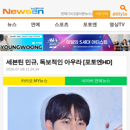
전체기사
|
많이본뉴스
|
사진구매
뉴스
연예
스포츠
포토엔
영상TV
세븐틴 민규, 독보적인 아우라 [포토엔HD]
2026-07-09 11:24:34
카카오 MY뉴스
네이버 연예뉴스