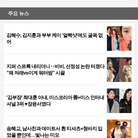
주요 뉴스
김혜수, 김지훈과 부부 케미 ‘얼빡샷’에도 굴욕 없
어
지퍼 스르륵 내리더니‥비비, 선정성 논란 터졌다
“왜 저래vs이게 워터밤” 시끌
‘김부장’ 최대훈 아내, 미스코리아 善+미스 인터내
셔널 3위 ♥장윤서였다
송혜교, 남사친과 데이트서 흰 티셔츠+청바지 입
었을 뿐인데…빛나는 미모