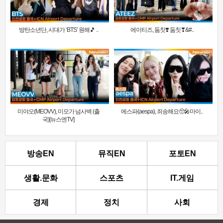
방탄소년단, 시대가 ‘BTS’ 원해🎵 ..
에이티즈, 둠칫❣️ 둠칫❣&#..
미야오(MEOVV), 미모가 넘사벽 (출
에스파(aespa), 죄송해요🥺🎤마이..
국)[뉴스엔TV]
방송EN
뮤직EN
포토EN
생활.문화
스포츠
IT.게임
경제
정치
사회