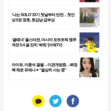
‘나는 SOLO’ 33기 첫날부터 반전…첫인
상 0표 영호, 호감남 급부상
‘골때녀’ 올스타전, 마시마 포트트릭 맹추
격전 5:4 골 잔치 ‘짜릿’ [어제TV]
아이유, 이종석 결별→이관개방증…46장
꽉 채운 유애나 ♥ “열심히 사는 중”