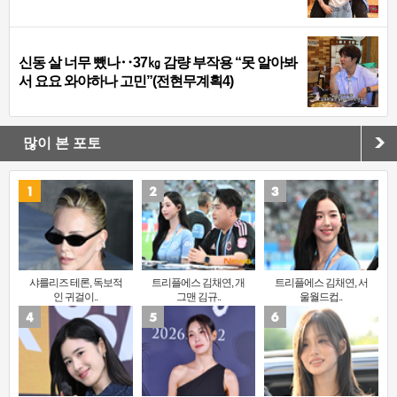
신동 살 너무 뺐나‥37㎏ 감량 부작용 “못 알아봐
서 요요 와야하나 고민”(전현무계획4)
많이 본 포토
샤를리즈 테론, 독보적
트리플에스 김채연, 개
트리플에스 김채연, 서
인 귀걸이..
그맨 김규..
울월드컵..