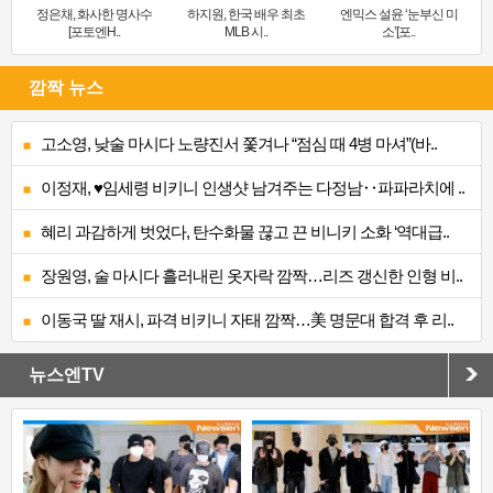
정은채, 화사한 명사수
하지원, 한국 배우 최초
엔믹스 설윤 ‘눈부신 미
[포토엔H..
MLB 시..
소’[포..
깜짝 뉴스
고소영, 낮술 마시다 노량진서 쫓겨나 “점심 때 4병 마셔”(바..
이정재, ♥임세령 비키니 인생샷 남겨주는 다정남‥파파라치에 ..
혜리 과감하게 벗었다, 탄수화물 끊고 끈 비니키 소화 ‘역대급..
장원영, 술 마시다 흘러내린 옷자락 깜짝…리즈 갱신한 인형 비..
이동국 딸 재시, 파격 비키니 자태 깜짝…美 명문대 합격 후 리..
뉴스엔TV