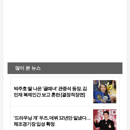
많이 본 뉴스
박주호 딸 나은 ‘골때녀’ 관중석 등장, 김
민재 복제인간 보고 혼란 [결정적장면]
‘드라우닝 걔’ 우즈, 데뷔 12년만 일냈다…
체조경기장 입성 확정