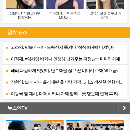
정은채, 화사한 명사수
하지원, 한국 배우 최초
엔믹스 설윤 ‘눈부신 미
[포토엔H..
MLB 시..
소’[포..
깜짝 뉴스
고소영, 낮술 마시다 노량진서 쫓겨나 “점심 때 4병 마셔”(바..
이정재, ♥임세령 비키니 인생샷 남겨주는 다정남‥파파라치에 ..
혜리 과감하게 벗었다, 탄수화물 끊고 끈 비니키 소화 ‘역대급..
장원영, 술 마시다 흘러내린 옷자락 깜짝…리즈 갱신한 인형 비..
이동국 딸 재시, 파격 비키니 자태 깜짝…美 명문대 합격 후 리..
뉴스엔TV