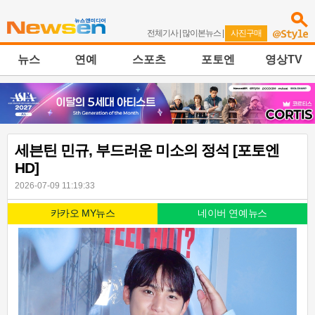
전체기사
|
많이본뉴스
|
사진구매
뉴스
연예
스포츠
포토엔
영상TV
세븐틴 민규, 부드러운 미소의 정석 [포토엔
HD]
2026-07-09 11:19:33
카카오 MY뉴스
네이버 연예뉴스