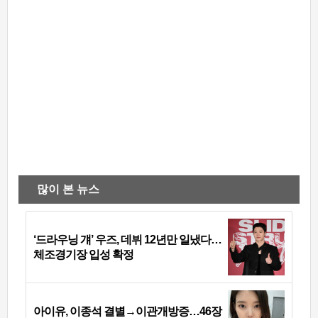
많이 본 뉴스
‘드라우닝 걔’ 우즈, 데뷔 12년만 일냈다…
체조경기장 입성 확정
아이유, 이종석 결별→이관개방증…46장