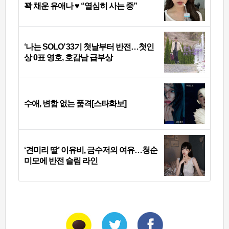
꽉 채운 유애나 ♥ “열심히 사는 중”
‘나는 SOLO’ 33기 첫날부터 반전…첫인
상 0표 영호, 호감남 급부상
수애, 변함 없는 품격[스타화보]
‘견미리 딸’ 이유비, 금수저의 여유…청순
미모에 반전 슬림 라인