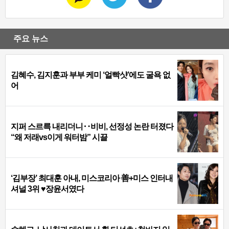
주요 뉴스
김혜수, 김지훈과 부부 케미 ‘얼빡샷’에도 굴욕 없
어
지퍼 스르륵 내리더니‥비비, 선정성 논란 터졌다
“왜 저래vs이게 워터밤” 시끌
‘김부장’ 최대훈 아내, 미스코리아 善+미스 인터내
셔널 3위 ♥장윤서였다