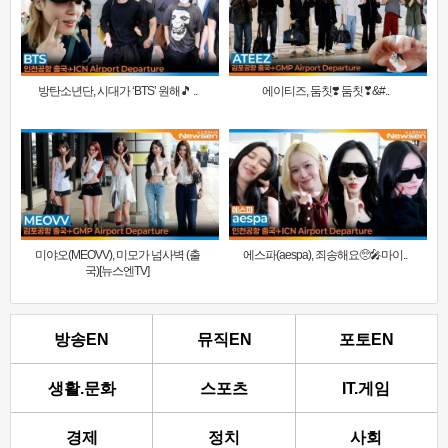
방탄소년단, 시대가 ‘BTS’ 원해🎵 ..
에이티즈, 둠칫❣️ 둠칫❣&#..
미야오(MEOVV), 미모가 넘사벽 (출
에스파(aespa), 죄송해요🥺🎤마이..
국)[뉴스엔TV]
방송EN
뮤직EN
포토EN
생활.문화
스포츠
IT.게임
경제
정치
사회