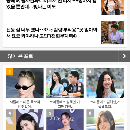
송혜교, 남사친과 데이트서 흰 티셔츠+청바지 입
었을 뿐인데…빛나는 미모
신동 살 너무 뺐나‥37㎏ 감량 부작용 “못 알아봐
서 요요 와야하나 고민”(전현무계획4)
많이 본 포토
샤를리즈 테론, 독보적
트리플에스 김채연, 개
트리플에스 김채연, 서
인 귀걸이..
그맨 김규..
울월드컵..