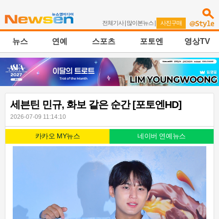
전체기사
|
많이본뉴스
|
사진구매
뉴스
연예
스포츠
포토엔
영상TV
세븐틴 민규, 화보 같은 순간 [포토엔HD]
2026-07-09 11:14:10
카카오 MY뉴스
네이버 연예뉴스