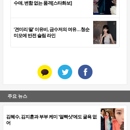
수애, 변함 없는 품격[스타화보]
‘견미리 딸’ 이유비, 금수저의 여유…청순
미모에 반전 슬림 라인
주요 뉴스
김혜수, 김지훈과 부부 케미 ‘얼빡샷’에도 굴욕 없
어