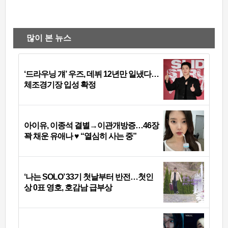
많이 본 뉴스
‘드라우닝 걔’ 우즈, 데뷔 12년만 일냈다…
체조경기장 입성 확정
아이유, 이종석 결별→이관개방증…46장
꽉 채운 유애나 ♥ “열심히 사는 중”
‘나는 SOLO’ 33기 첫날부터 반전…첫인
상 0표 영호, 호감남 급부상