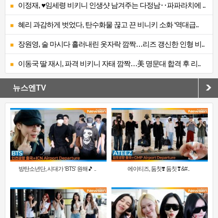
이정재, ♥임세령 비키니 인생샷 남겨주는 다정남‥파파라치에 ..
혜리 과감하게 벗었다, 탄수화물 끊고 끈 비니키 소화 ‘역대급..
장원영, 술 마시다 흘러내린 옷자락 깜짝…리즈 갱신한 인형 비..
이동국 딸 재시, 파격 비키니 자태 깜짝…美 명문대 합격 후 리..
뉴스엔TV
방탄소년단, 시대가 ‘BTS’ 원해🎵 ..
에이티즈, 둠칫❣️ 둠칫❣&#..