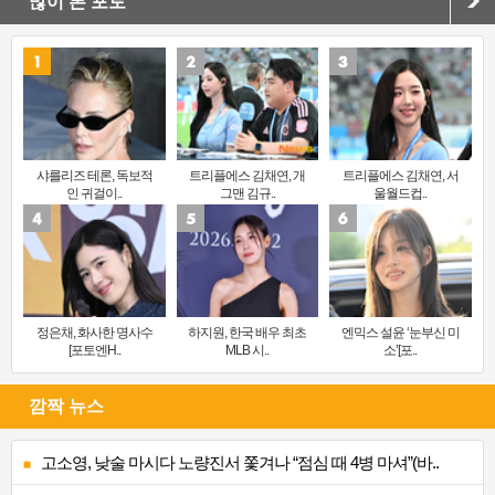
많이 본 포토
샤를리즈 테론, 독보적
트리플에스 김채연, 개
트리플에스 김채연, 서
인 귀걸이..
그맨 김규..
울월드컵..
정은채, 화사한 명사수
하지원, 한국 배우 최초
엔믹스 설윤 ‘눈부신 미
[포토엔H..
MLB 시..
소’[포..
깜짝 뉴스
고소영, 낮술 마시다 노량진서 쫓겨나 “점심 때 4병 마셔”(바..