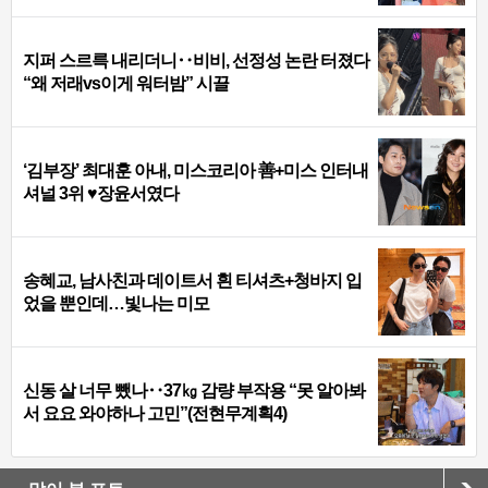
지퍼 스르륵 내리더니‥비비, 선정성 논란 터졌다
“왜 저래vs이게 워터밤” 시끌
‘김부장’ 최대훈 아내, 미스코리아 善+미스 인터내
셔널 3위 ♥장윤서였다
송혜교, 남사친과 데이트서 흰 티셔츠+청바지 입
었을 뿐인데…빛나는 미모
신동 살 너무 뺐나‥37㎏ 감량 부작용 “못 알아봐
서 요요 와야하나 고민”(전현무계획4)