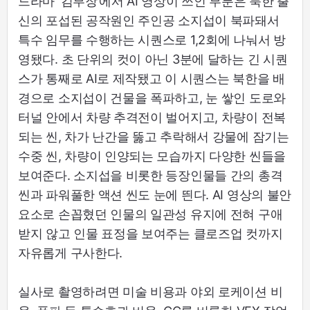
드라마 ‘김부장’에서 AI 영상이 쓰인 부분은 북한 출
신의 포섭된 공작원인 주인공 소지섭이 북파돼서
특수 임무를 수행하는 시퀀스로 1,2회에 나눠서 방
영됐다. 초 단위의 컷이 아닌 3분에 달하는 긴 시퀀
스가 통째로 AI로 제작됐고 이 시퀀스는 북한을 배
경으로 소지섭이 건물을 폭파하고, 눈 쌓인 도로와
터널 안에서 차량 추격전이 벌어지고, 차량이 전복
되는 씬, 차가 난간을 뚫고 추락해서 강물에 잠기는
수중 씬, 차량이 인양되는 모습까지 다양한 씬들을
보여준다. 소지섭을 비롯한 등장인물들 간의 총격
씬과 파워풀한 액션 씬도 눈에 띈다. AI 영상의 불안
요소로 손꼽혔던 인물의 일관성 유지에 전혀 구애
받지 않고 인물 표정을 보여주는 클로즈업 컷까지
자유롭게 구사한다.
실사로 촬영하려면 미술 비용과 야외 로케이션 비