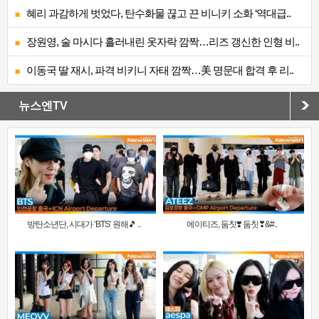
혜리 과감하게 벗었다, 탄수화물 끊고 끈 비니키 소화 ‘역대급..
장원영, 술 마시다 흘러내린 옷자락 깜짝…리즈 갱신한 인형 비..
이동국 딸 재시, 파격 비키니 자태 깜짝…美 명문대 합격 후 리..
뉴스엔TV
방탄소년단, 시대가 ‘BTS’ 원해🎵 ..
에이티즈, 둠칫❣️ 둠칫❣&#..