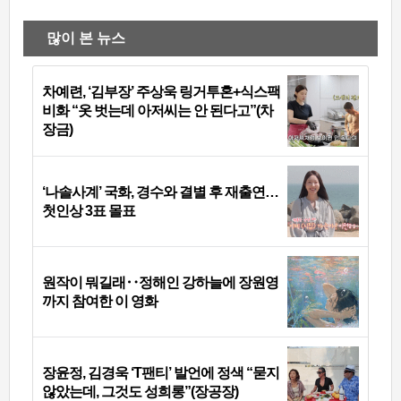
많이 본 뉴스
차예련, ‘김부장’ 주상욱 링거투혼+식스팩
비화 “옷 벗는데 아저씨는 안 된다고”(차
장금)
‘나솔사계’ 국화, 경수와 결별 후 재출연…
첫인상 3표 몰표
원작이 뭐길래‥정해인 강하늘에 장원영
까지 참여한 이 영화
장윤정, 김경욱 ‘T팬티’ 발언에 정색 “묻지
않았는데, 그것도 성희롱”(장공장)