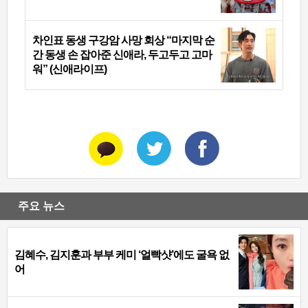
차인표 동생 구강암 사망 회상 “마지막 순
간 동생 손 잡아준 신애라, 두고두고 고마
워” (신애라이프)
주요 뉴스
김혜수, 김지훈과 부부 케미 ‘얼빡샷’에도 굴욕 없
어