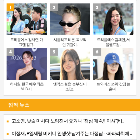
트리플에스 김채연, 개
샤를리즈 테론, 독보적
트리플에스 김채연, 서
그맨 김규..
인 귀걸이..
울월드컵..
하지원, 한국 배우 최초
엔믹스 설윤 ‘눈부신 미
트와이스 쯔위 ‘갓경 쓴
MLB 시..
소’[포..
훈녀’..
깜짝 뉴스
고소영, 낮술 마시다 노량진서 쫓겨나 “점심 때 4병 마셔”(바..
이정재, ♥임세령 비키니 인생샷 남겨주는 다정남‥파파라치에 ..