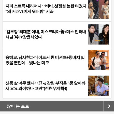
지퍼 스르륵 내리더니‥비비, 선정성 논란 터졌다
“왜 저래vs이게 워터밤” 시끌
‘김부장’ 최대훈 아내, 미스코리아 善+미스 인터내
셔널 3위 ♥장윤서였다
송혜교, 남사친과 데이트서 흰 티셔츠+청바지 입
었을 뿐인데…빛나는 미모
신동 살 너무 뺐나‥37㎏ 감량 부작용 “못 알아봐
서 요요 와야하나 고민”(전현무계획4)
많이 본 포토