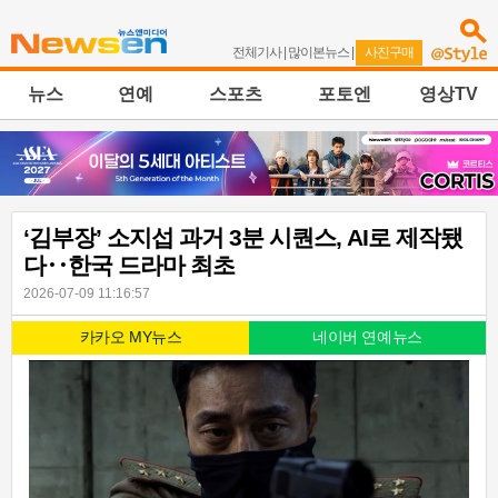
전체기사
|
많이본뉴스
|
사진구매
뉴스
연예
스포츠
포토엔
영상TV
‘김부장’ 소지섭 과거 3분 시퀀스, AI로 제작됐
다‥한국 드라마 최초
2026-07-09 11:16:57
카카오 MY뉴스
네이버 연예뉴스