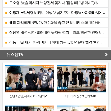
고소영, 낮술 마시다 노량진서 쫓겨나 “점심 때 4병 마셔”(바..
이정재, ♥임세령 비키니 인생샷 남겨주는 다정남‥파파라치에 ..
혜리 과감하게 벗었다, 탄수화물 끊고 끈 비니키 소화 ‘역대급..
장원영, 술 마시다 흘러내린 옷자락 깜짝…리즈 갱신한 인형 비..
이동국 딸 재시, 파격 비키니 자태 깜짝…美 명문대 합격 후 리..
뉴스엔TV
방탄소년단, 시대가 ‘BTS’ 원해🎵 ..
에이티즈, 둠칫❣️ 둠칫❣&#..