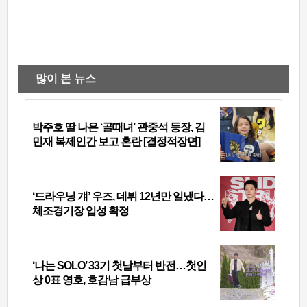
많이 본 뉴스
박주호 딸 나은 ‘골때녀’ 관중석 등장, 김
민재 복제인간 보고 혼란 [결정적장면]
‘드라우닝 걔’ 우즈, 데뷔 12년만 일냈다…
체조경기장 입성 확정
‘나는 SOLO’ 33기 첫날부터 반전…첫인
상 0표 영호, 호감남 급부상