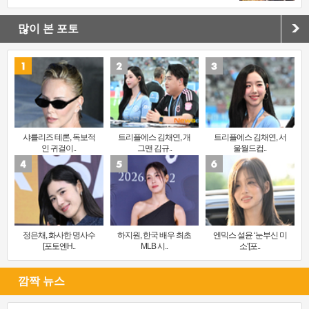
많이 본 포토
샤를리즈 테론, 독보적
트리플에스 김채연, 개
트리플에스 김채연, 서
인 귀걸이..
그맨 김규..
울월드컵..
정은채, 화사한 명사수
하지원, 한국 배우 최초
엔믹스 설윤 ‘눈부신 미
[포토엔H..
MLB 시..
소’[포..
깜짝 뉴스