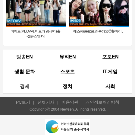
미야오(MEOVV), 미모가 넘사벽 (출
에스파(aespa), 죄송해요🥺🎤마이..
국)[뉴스엔TV]
방송EN
뮤직EN
포토EN
생활.문화
스포츠
IT.게임
경제
정치
사회
PC보기
|
전체기사
|
이용약관
|
개인정보처리방침
Copyright ⓒ 2004 Newsen. All rights reserved.