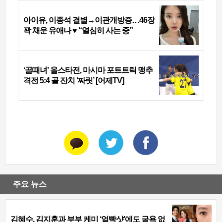
아이유, 이종석 결별→이관개방증…46장
꽉 채운 유애나 ♥ “열심히 사는 중”
‘골때녀’ 올스타전, 마시마 포트트릭 맹추
격전 5:4 골 잔치 ‘짜릿’ [어제TV]
주요 뉴스
김혜수, 김지훈과 부부 케미 ‘얼빡샷’에도 굴욕 없