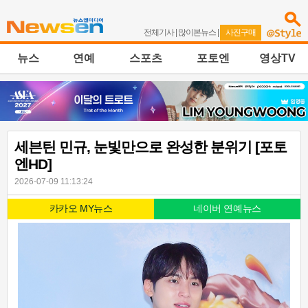
전체기사
|
많이본뉴스
|
사진구매
뉴스
연예
스포츠
포토엔
영상TV
세븐틴 민규, 눈빛만으로 완성한 분위기 [포토
엔HD]
2026-07-09 11:13:24
카카오 MY뉴스
네이버 연예뉴스