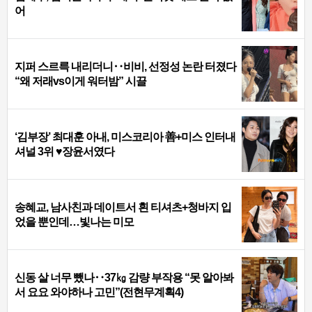
어
지퍼 스르륵 내리더니‥비비, 선정성 논란 터졌다
“왜 저래vs이게 워터밤” 시끌
‘김부장’ 최대훈 아내, 미스코리아 善+미스 인터내
셔널 3위 ♥장윤서였다
송혜교, 남사친과 데이트서 흰 티셔츠+청바지 입
었을 뿐인데…빛나는 미모
신동 살 너무 뺐나‥37㎏ 감량 부작용 “못 알아봐
서 요요 와야하나 고민”(전현무계획4)