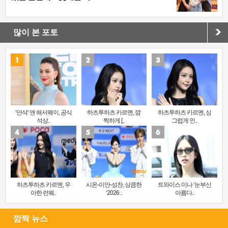
많이 본 포토
‘만삭’ 앤 해서웨이, 공식
하츠투하츠 카르멘, 깜
하츠투하츠 카르멘, 싱
석상..
찍하게 [..
그럽게 인..
하츠투하츠 카르멘, 우
시온-이안-성찬, 상큼한
트와이스 미나 ‘눈부신
아한 런웨..
‘2026 ..
아름다..
깜짝 뉴스