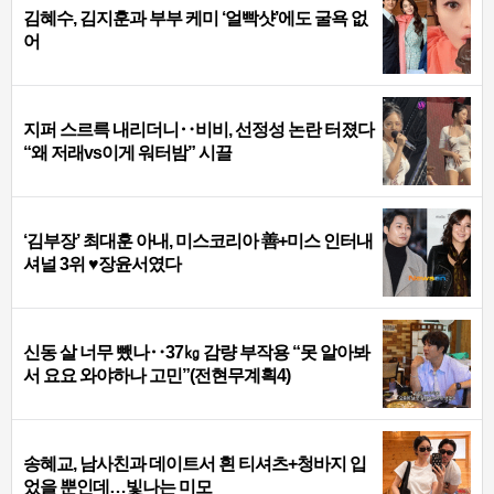
김혜수, 김지훈과 부부 케미 ‘얼빡샷’에도 굴욕 없
어
지퍼 스르륵 내리더니‥비비, 선정성 논란 터졌다
“왜 저래vs이게 워터밤” 시끌
‘김부장’ 최대훈 아내, 미스코리아 善+미스 인터내
셔널 3위 ♥장윤서였다
신동 살 너무 뺐나‥37㎏ 감량 부작용 “못 알아봐
서 요요 와야하나 고민”(전현무계획4)
송혜교, 남사친과 데이트서 흰 티셔츠+청바지 입
었을 뿐인데…빛나는 미모