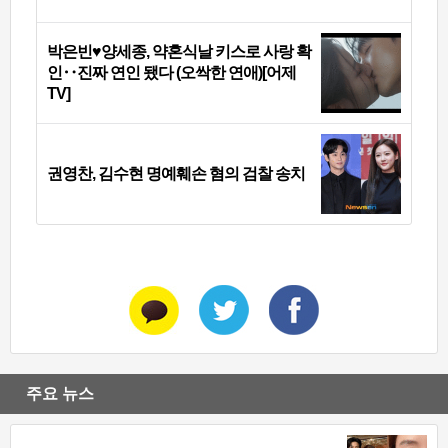
박은빈♥양세종, 약혼식날 키스로 사랑 확
인‥진짜 연인 됐다 (오싹한 연애)[어제
TV]
권영찬, 김수현 명예훼손 혐의 검찰 송치
주요 뉴스