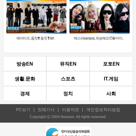
에이티즈, 둠칫❣️ 둠칫❣&#..
에스파(aespa), 죄송해요🥺🎤마이..
방송EN
뮤직EN
포토EN
생활.문화
스포츠
IT.게임
경제
정치
사회
PC보기
|
전체기사
|
이용약관
|
개인정보처리방침
Copyright ⓒ 2004 Newsen. All rights reserved.