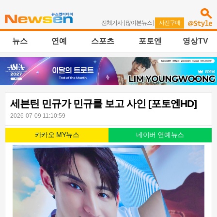
전체기사
|
많이본뉴스
|
사진구매
뉴스
연예
스포츠
포토엔
영상TV
세븐틴 민규가 민규를 보고 사인 [포토엔HD]
2026-07-09 11:10:59
카카오 MY뉴스
네이버 연예뉴스