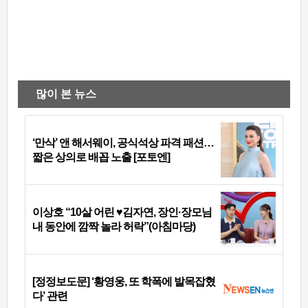
많이 본 뉴스
‘만삭’ 앤 해서웨이, 공식석상 파격 패션…
짧은 상의로 배꼽 노출 [포토엔]
이상호 “10살 어린 ♥김자연, 장인·장모님
내 동안에 깜짝 놀라 허락”(아침마당)
[정정보도문] ‘황영웅, 또 학폭에 발목잡혔
다’ 관련