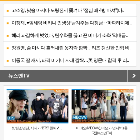
고소영, 낮술 마시다 노량진서 쫓겨나 “점심 때 4병 마셔”(바..
이정재, ♥임세령 비키니 인생샷 남겨주는 다정남‥파파라치에 ..
혜리 과감하게 벗었다, 탄수화물 끊고 끈 비니키 소화 ‘역대급..
장원영, 술 마시다 흘러내린 옷자락 깜짝…리즈 갱신한 인형 비..
이동국 딸 재시, 파격 비키니 자태 깜짝…美 명문대 합격 후 리..
뉴스엔TV
방탄소년단, 시대가 ‘BTS’ 원해🎵 ..
미야오(MEOVV), 미모가 넘사벽 (출
국)[뉴스엔TV]