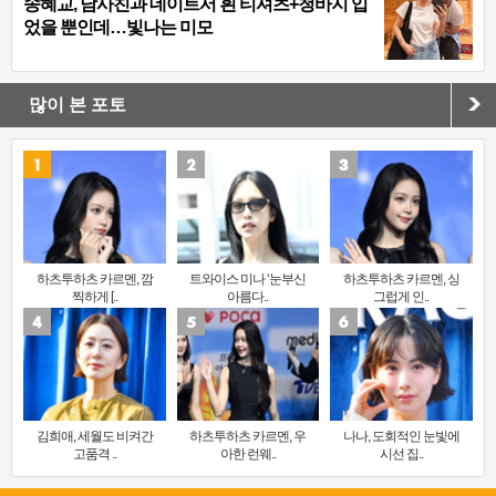
송혜교, 남사친과 데이트서 흰 티셔츠+청바지 입
었을 뿐인데…빛나는 미모
많이 본 포토
하츠투하츠 카르멘, 깜
트와이스 미나 ‘눈부신
하츠투하츠 카르멘, 싱
찍하게 [..
아름다..
그럽게 인..
김희애, 세월도 비켜간
하츠투하츠 카르멘, 우
나나, 도회적인 눈빛에
고품격 ..
아한 런웨..
시선 집..