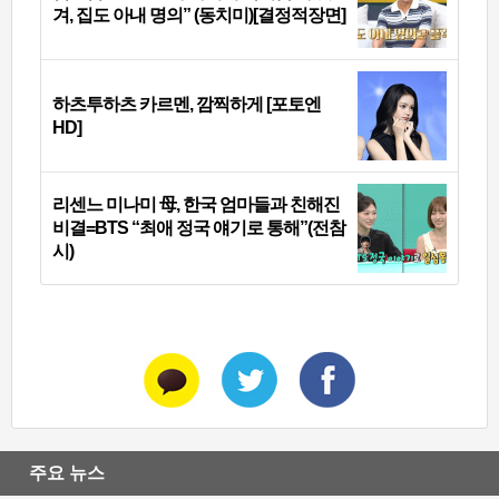
겨, 집도 아내 명의” (동치미)[결정적장면]
하츠투하츠 카르멘, 깜찍하게 [포토엔
HD]
리센느 미나미 母, 한국 엄마들과 친해진
비결=BTS “최애 정국 얘기로 통해”(전참
시)
주요 뉴스