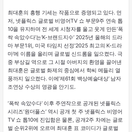
최대훈의 흥행 기세는 작품으로 증명되고 있다. 먼
저, 넷플릭스 글로벌 비영어TV 쇼 부문9주 연속 톱
10을 유지하며 전 세계 시청자를 울고 웃게 만든‘폭
싹 속았수다’는‘K-브랜드지수’ 2025년 올해의 드라
마 부문1위, 미국 타임지 선정‘2025 최고의 K-드라
마’에 이름을 올리며 글로벌 신드롬을 일으켰다. 극
중 부상길 역으로 그 시절 아버지의 환영을 끌어낸
최대훈은 글로벌 화제의 중심에서 학씨 메들리 열
풍까지 일으켰다. 이에‘제61회 백상예술대상’ 남자
조연상 수상의 영광을 안기도.
‘폭싹 속았수다’ 이후 주연작으로 공개된 넷플릭스
시리즈‘원더풀스‘ 역시 공개 첫 주 넷플릭스 비영어
TV 쇼 톱10에 진입함은 물론, 공개2주 차에는 글로
벌 순위2위에 오르며 최대훈 표 코미디가 글로벌