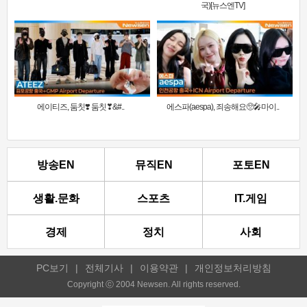
국)[뉴스엔TV]
에이티즈, 둠칫❣️ 둠칫❣&#..
에스파(aespa), 죄송해요🥺🎤마이..
방송EN
뮤직EN
포토EN
생활.문화
스포츠
IT.게임
경제
정치
사회
PC보기
|
전체기사
|
이용약관
|
개인정보처리방침
Copyright ⓒ 2004 Newsen. All rights reserved.