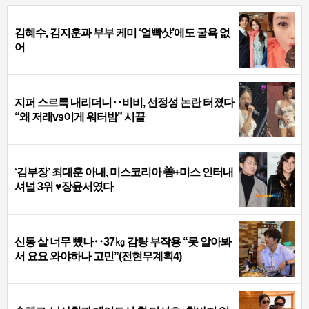
김혜수, 김지훈과 부부 케미 ‘얼빡샷’에도 굴욕 없
어
지퍼 스르륵 내리더니‥비비, 선정성 논란 터졌다
“왜 저래vs이게 워터밤” 시끌
‘김부장’ 최대훈 아내, 미스코리아 善+미스 인터내
셔널 3위 ♥장윤서였다
신동 살 너무 뺐나‥37㎏ 감량 부작용 “못 알아봐
서 요요 와야하나 고민”(전현무계획4)