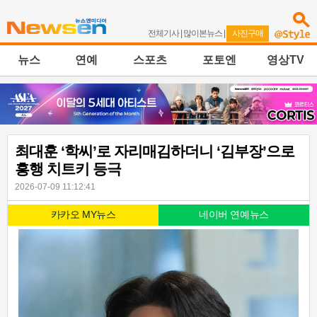
전체기사
|
많이본뉴스
|
사진구매
뉴스
연예
스포츠
포토엔
영상TV
최대훈 ‘학씨’로 자리매김하더니 ‘김부장’으로
흥행 치트키 등극
2026-07-09 11:12:41
카카오 MY뉴스
네이버 연예뉴스