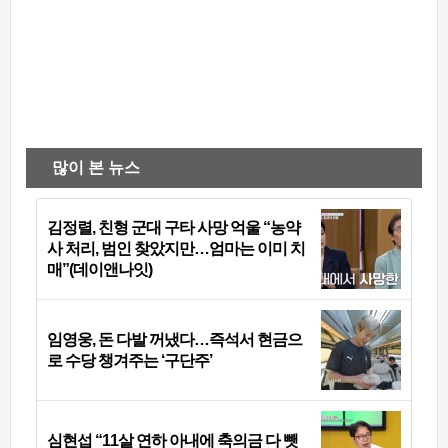
많이 본 뉴스
김정렬, 친형 군대 구타 사망 억울 “농약
사 처리, 범인 찾았지만…엄마는 이미 치
매”(데이앤나잇)
임영웅, 돈 다발 꺼냈다…즉석서 현금으
로 수당 챙겨주는 ‘구단주’
심현섭 “11살 연하 아내에 축의금 다 뺏