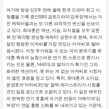
여기에 방송 단2주 만에 올해 한국 드라마 최고 시
청률을 기록 중인SBS 금토드라마‘김부장’에서는 이
전 캐릭터들과는 또 다른 파격적인 변신을 선보이
고 있다. 최대훈은 액션, 지능, 피지컬을 모두 갖춘
꽉 찬‘육각형 완성형 캐릭터’ 성한수로 분해, 우리가
알던 평범한 아저씨를‘가장 멋있는 아저씨’로 탈바
꿈시켰다. 자칫 무거워질 수 있는 극의 분위기를 최
대훈 특유의 능청스러운 연기 한 스푼으로 환기시
키는 것은 물론, 1440도의 발차기가 특기인 그의
화려한 액션까지. 못 하는 게 없는 아저씨로 시청자
의 열띤 호응을 얻고 있다. 특히, 최대훈과 소지섭,
윤경호의‘아저씨3인방’ 찰떡 케미스트리가 시청률
견인 일등 공신으로 손꼽히고 있다. 이 같은 배우진
의 완벽한 연기 호흡에 뜨거운 반응이 더해지며‘김
부장’이 연일 흥행 신화를 써 내려가고 있는 가운데,