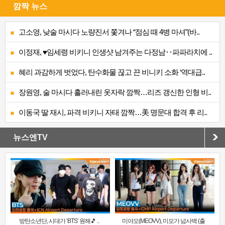
깜짝 뉴스
고소영, 낮술 마시다 노량진서 쫓겨나 “점심 때 4병 마셔”(바..
이정재, ♥임세령 비키니 인생샷 남겨주는 다정남‥파파라치에 ..
혜리 과감하게 벗었다, 탄수화물 끊고 끈 비니키 소화 ‘역대급..
장원영, 술 마시다 흘러내린 옷자락 깜짝…리즈 갱신한 인형 비..
이동국 딸 재시, 파격 비키니 자태 깜짝…美 명문대 합격 후 리..
뉴스엔TV
방탄소년단, 시대가 ‘BTS’ 원해🎵 ..
미야오(MEOVV), 미모가 넘사벽 (출