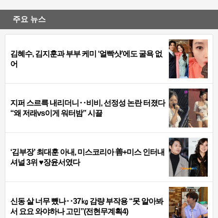
주요 뉴스
김혜수, 김지훈과 부부 케미 ‘얼빡샷’에도 굴욕 없
어
지퍼 스르륵 내리더니‥비비, 선정성 논란 터졌다
“왜 저래vs이게 워터밤” 시끌
‘김부장’ 최대훈 아내, 미스코리아 善+미스 인터내
셔널 3위 ♥장윤서였다
신동 살 너무 뺐나‥37㎏ 감량 부작용 “못 알아봐
서 요요 와야하나 고민”(전현무계획4)