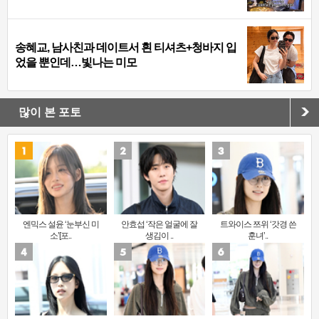
송혜교, 남사친과 데이트서 흰 티셔츠+청바지 입
었을 뿐인데…빛나는 미모
많이 본 포토
엔믹스 설윤 ‘눈부신 미
안효섭 ‘작은 얼굴에 잘
트와이스 쯔위 ‘갓경 쓴
소’[포..
생김이 ..
훈녀’..