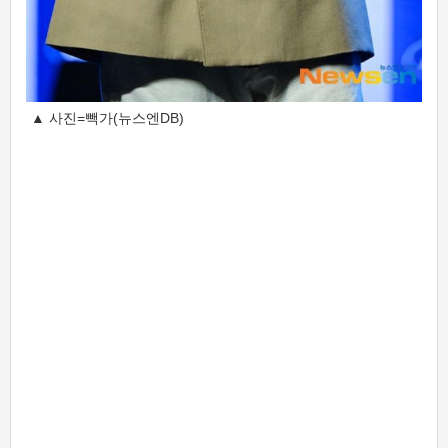
▲ 사진=빽가(뉴스엔DB)