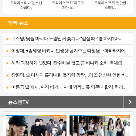
트와이스 미나 ‘눈부신
트와이스 쯔위 ‘야구모
트와이스 쯔위 ‘편안한
아름다..
자만 써..
스타일..
깜짝 뉴스
고소영, 낮술 마시다 노량진서 쫓겨나 “점심 때 4병 마셔”(바..
이정재, ♥임세령 비키니 인생샷 남겨주는 다정남‥파파라치에 ..
혜리 과감하게 벗었다, 탄수화물 끊고 끈 비니키 소화 ‘역대급..
장원영, 술 마시다 흘러내린 옷자락 깜짝…리즈 갱신한 인형 비..
이동국 딸 재시, 파격 비키니 자태 깜짝…美 명문대 합격 후 리..
뉴스엔TV