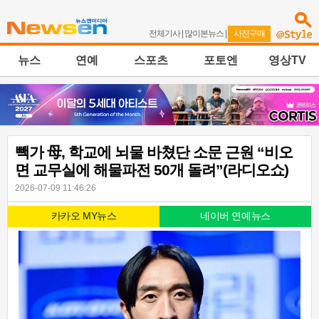
전체기사
|
많이본뉴스
|
사진구매
뉴스
연예
스포츠
포토엔
영상TV
빽가 母, 학교에 뇌물 바쳤단 소문 근원 “비오
면 교무실에 해물파전 50개 돌려”(라디오쇼)
2026-07-09 11:46:26
카카오 MY뉴스
네이버 연예뉴스