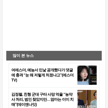
많이 본 뉴스
여에스더, 예능서 민낯 공개했다가 댓글
에 충격 “눈 왜 저렇게 처졌냐고”(에스더
TV)
김정렬, 친형 군대 구타 사망 억울 “농약
사 처리, 범인 찾았지만…엄마는 이미 치
매”(데이앤나잇)