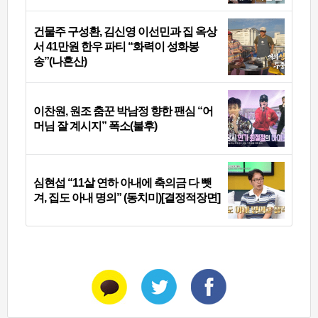
건물주 구성환, 김신영 이선민과 집 옥상
서 41만원 한우 파티 “화력이 성화봉
송”(나혼산)
이찬원, 원조 춤꾼 박남정 향한 팬심 “어
머님 잘 계시지” 폭소(불후)
심현섭 “11살 연하 아내에 축의금 다 뺏
겨, 집도 아내 명의” (동치미)[결정적장면]