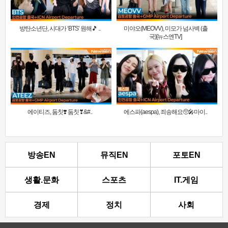
방탄소년단, 시대가 ‘BTS’ 원해🎵 ..
미야오(MEOVV), 미모가 넘사벽 (출
국)[뉴스엔TV]
에이티즈, 둠칫❣️ 둠칫❣&#..
에스파(aespa), 죄송해요🥺🎤마이..
방송EN
뮤직EN
포토EN
생활.문화
스포츠
IT.게임
경제
정치
사회