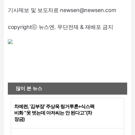
기사제보 및 보도자료 newsen@newsen.com
copyrightⓒ 뉴스엔. 무단전재 & 재배포 금지
많이 본 뉴스
차예련, ‘김부장’ 주상욱 링거투혼+식스팩
비화 “옷 벗는데 아저씨는 안 된다고”(차
장금)