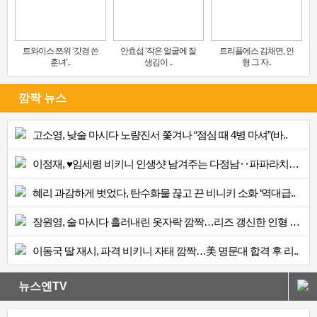
트와이스 쯔위 ‘갓경 쓴
안효섭 ‘작은 얼굴에 잘
트리플에스 김채연, 인
훈녀’..
생김이 ..
형 그 자..
깜짝 뉴스
고소영, 낮술 마시다 노량진서 쫓겨나 “점심 때 4병 마셔”(바..
이정재, ♥임세령 비키니 인생샷 남겨주는 다정남‥파파라치에 ..
혜리 과감하게 벗었다, 탄수화물 끊고 끈 비니키 소화 ‘역대급..
장원영, 술 마시다 흘러내린 옷자락 깜짝…리즈 갱신한 인형 비..
이동국 딸 재시, 파격 비키니 자태 깜짝…美 명문대 합격 후 리..
뉴스엔TV