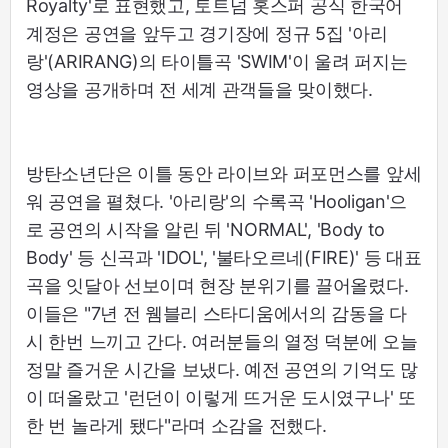
Royalty'로 표현했고, 토트넘 홋스퍼 공식 한국어
계정은 공연을 앞두고 경기장에 정규 5집 '아리
랑'(ARIRANG)의 타이틀곡 'SWIM'이 울려 퍼지는
영상을 공개하며 전 세계 관객들을 맞이했다.
방탄소년단은 이틀 동안 라이브와 퍼포먼스를 앞세
워 공연을 펼쳤다. '아리랑'의 수록곡 'Hooligan'으
로 공연의 시작을 알린 뒤 'NORMAL', 'Body to
Body' 등 신곡과 'IDOL', '불타오르네(FIRE)' 등 대표
곡을 잇달아 선보이며 현장 분위기를 끌어올렸다.
이들은 "7년 전 웸블리 스타디움에서의 감동을 다
시 한번 느끼고 간다. 여러분들의 열정 덕분에 오늘
정말 즐거운 시간을 보냈다. 예전 공연의 기억도 많
이 떠올랐고 '런던이 이렇게 뜨거운 도시였구나' 또
한 번 놀라게 됐다"라며 소감을 전했다.