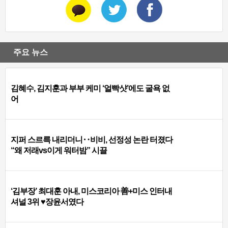
주요 뉴스
김혜수, 김지훈과 부부 케미 ‘얼빡샷’에도 굴욕 없
어
지퍼 스르륵 내리더니‥비비, 선정성 논란 터졌다
“왜 저래vs이게 워터밤” 시끌
‘김부장’ 최대훈 아내, 미스코리아 善+미스 인터내
셔널 3위 ♥장윤서였다