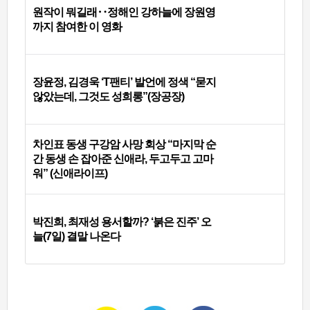
원작이 뭐길래‥정해인 강하늘에 장원영
까지 참여한 이 영화
장윤정, 김경욱 ‘T팬티’ 발언에 정색 “묻지
않았는데, 그것도 성희롱”(장공장)
차인표 동생 구강암 사망 회상 “마지막 순
간 동생 손 잡아준 신애라, 두고두고 고마
워” (신애라이프)
박진희, 최재성 용서할까? ‘붉은 진주’ 오
늘(7일) 결말 나온다