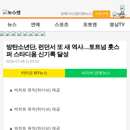
전체기사
|
많이본뉴스
|
사진구매
뉴스
연예
스포츠
포토엔
영상TV
방탄소년단, 런던서 또 새 역사…토트넘 홋스
퍼 스타디움 신기록 달성
2026-07-09 11:03:52
카카오 MY뉴스
네이버 연예뉴스
▲ 빅히트 뮤직(하이브) 제공
▲ 빅히트 뮤직(하이브) 제공
▲ 빅히트 뮤직(하이브) 제공