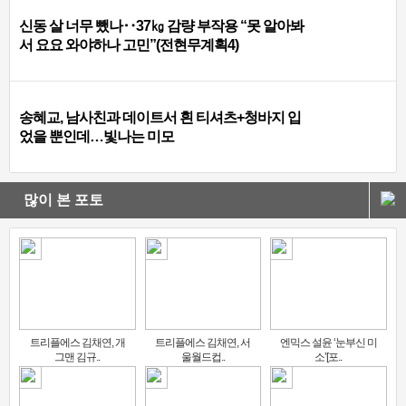
신동 살 너무 뺐나‥37㎏ 감량 부작용 “못 알아봐
서 요요 와야하나 고민”(전현무계획4)
송혜교, 남사친과 데이트서 흰 티셔츠+청바지 입
었을 뿐인데…빛나는 미모
많이 본 포토
트리플에스 김채연, 개
트리플에스 김채연, 서
엔믹스 설윤 ‘눈부신 미
그맨 김규..
울월드컵..
소’[포..