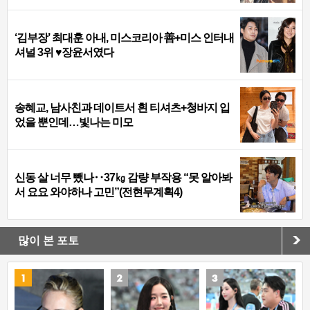
‘김부장’ 최대훈 아내, 미스코리아 善+미스 인터내
셔널 3위 ♥장윤서였다
송혜교, 남사친과 데이트서 흰 티셔츠+청바지 입
었을 뿐인데…빛나는 미모
신동 살 너무 뺐나‥37㎏ 감량 부작용 “못 알아봐
서 요요 와야하나 고민”(전현무계획4)
많이 본 포토