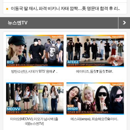
이동국 딸 재시, 파격 비키니 자태 깜짝…美 명문대 합격 후 리..
뉴스엔TV
방탄소년단, 시대가 ‘BTS’ 원해🎵 ..
에이티즈, 둠칫❣️ 둠칫❣&#..
미야오(MEOVV), 미모가 넘사벽 (출
에스파(aespa), 죄송해요🥺🎤마이..
국)[뉴스엔TV]