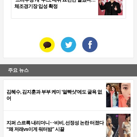
체조경기장 입성 확정
주요 뉴스
김혜수, 김지훈과 부부 케미 ‘얼빡샷’에도 굴욕 없
어
지퍼 스르륵 내리더니‥비비, 선정성 논란 터졌다
“왜 저래vs이게 워터밤” 시끌