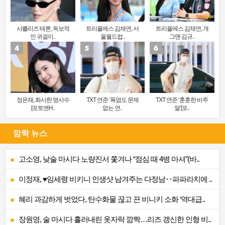
샤를리즈 테론, 독보적
트리플에스 김채연, 서
트리플에스 김채연, 개
인 귀걸이..
울월드컵..
그맨 김규..
정은채, 화사한 명사수
TXT 연준 ‘폭염도 문제
TXT 연준 ‘훈훈한 비주
[포토엔H..
없는 연..
얼’[포..
깜짝 뉴스
고소영, 낮술 마시다 노량진서 쫓겨나 “점심 때 4병 마셔”(바..
이정재, ♥임세령 비키니 인생샷 남겨주는 다정남‥파파라치에 ..
혜리 과감하게 벗었다, 탄수화물 끊고 끈 비니키 소화 ‘역대급..
장원영, 술 마시다 흘러내린 옷자락 깜짝…리즈 갱신한 인형 비..