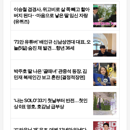
이승철 겹경사, 위고비로 살 쪽 빼고 할아
버지 된다‥마음으로 낳은 딸 임신 자랑
(유퀴즈)
‘71만 유튜버’ 배인규 신남성연대 대표, 오
늘(5일) 숨진 채 발견…향년 36세
박주호 딸 나은 ‘골때녀’ 관중석 등장, 김
민재 복제인간 보고 혼란 [결정적장면]
‘나는 SOLO’ 33기 첫날부터 반전…첫인
상 0표 영호, 호감남 급부상
‘드라우닝 걔’ 우즈, 데뷔 12년만 일냈다…