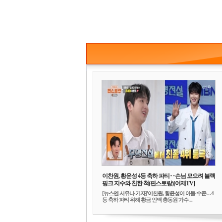
이찬원, 황윤성 4등 축하 파티‥손님 모으려 블랙
핑크 지수와 친한 척(편스토랑)[어제TV]
[뉴스엔 서유나 기자]'이찬원, 황윤성이 아들 수준…4
등 축하 파티 위해 황금 인맥 총동원'가수 ...