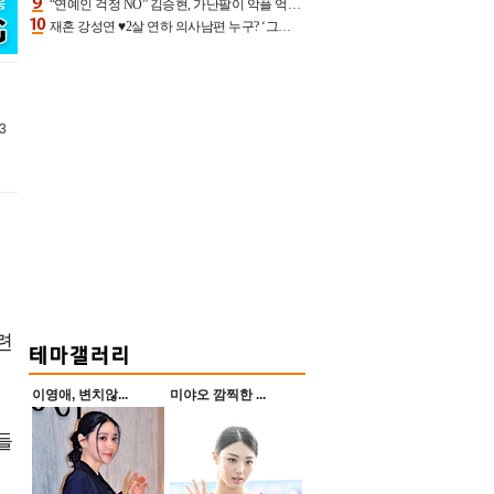
“연예인 걱정 NO” 김승현, 가난팔이 악플 억울할만‥아내+딸과 日 여행
재혼 강성연 ♥2살 연하 의사남편 누구? ‘그알’ 자문의에 훈남 비주얼 초엘리트 스펙 [종합]
3
련
이영애, 변치않...
미야오 깜찍한 ...
들