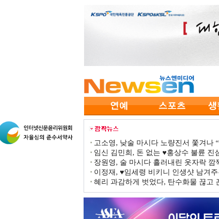
고소영, 낮술 마시다 노량진서 쫓겨나 “점
임신 김민희, 돈 없는 ♥홍상수 불륜 진심
장원영, 술 마시다 흘러내린 옷자락 
이정재, ♥임세령 비키니 인생샷 남겨주
혜리 과감하게 벗었다, 탄수화물 끊고 끈