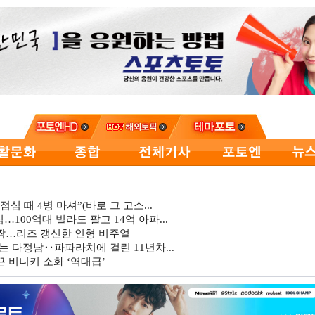
심 때 4병 마셔”(바로 그 고소...
…100억대 빌라도 팔고 14억 아파...
깜짝…리즈 갱신한 인형 비주얼
는 다정남‥파파라치에 걸린 11년차...
 비니키 소화 ‘역대급’