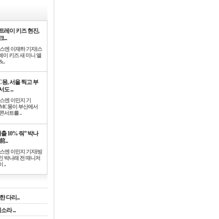
트레이 키즈 현진,
...
뉴스엔 이재하 기자]스
레이 키즈 새 미니 앨
..
C몽, 서울 찍고 부
도 ...
뉴스엔 이민지 기
]MC몽이 부산에서
콘서트를 ..
출 10% 줘” 박나
前...
뉴스엔 이민지 기자]방
인 박나래 전 매니저
 ..
 다리...
라 ...