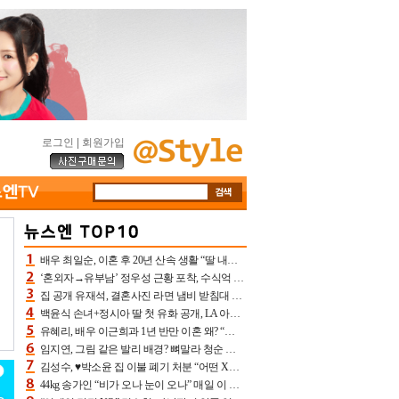
로그인
|
회원가입
배우 최일순, 이혼 후 20년 산속 생활 “딸 내가 버렸다고 원망‥맘 아파”(특종)[어제TV]
‘혼외자→유부남’ 정우성 근황 포착, 수식억 해킹 피해 후배 만났다 “존경하는”
집 공개 유재석, 결혼사진 라면 냄비 받침대 되고 분노‥가족사진도 피해(놀뭐)[어제TV]
백윤식 손녀+정시아 딸 첫 유화 공개, LA 아트쇼→서울국제조각페스타 작가다운 수준급 실력
유혜리, 배우 이근희과 1년 반만 이혼 왜? “식칼 꽂고 의자 던져” 충격 폭로(특종)[어제TV]
임지연, 그림 같은 발리 배경? 뼈말라 청순 비키니 핏에 상대 안 되네
김성수, ♥박소윤 집 이불 폐기 처분 “어떤 X이랑 썼을지 몰라” 질투(신랑수업2)[어제TV]
44kg 송가인 “비가 오나 눈이 오나” 매일 이 운동, 허벅지 근육량 상승+체지방 감소