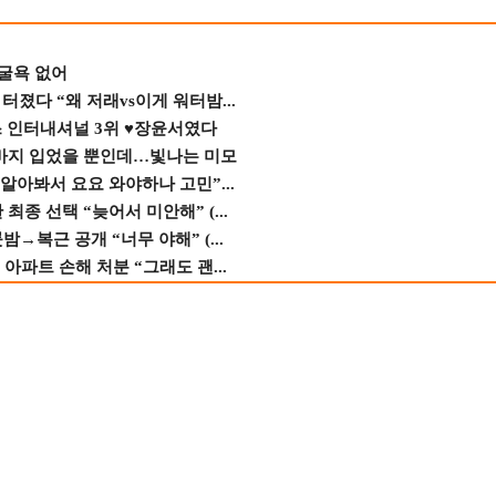
 굴욕 없어
졌다 “왜 저래vs이게 워터밤...
스 인터내셔널 3위 ♥장윤서였다
바지 입었을 뿐인데…빛나는 미모
 알아봐서 요요 와야하나 고민”...
종 선택 “늦어서 미안해” (...
→복근 공개 “너무 야해” (...
 아파트 손해 처분 “그래도 괜...