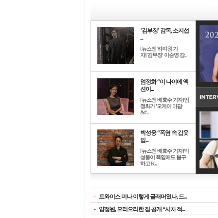
‘김부장’ 감독, 소지섭
...
[뉴스엔 하지원 기
자]'김부장' 이승영 감..
엄정화 “이 나이에 액
션이...
[뉴스엔 배효주 기자]엄
정화가 '오케이 마담
&#..
박성웅 “폭염 속 갑옷
입...
[뉴스엔 배효주 기자]박
성웅이 폭염에도 불구
하고 K..
-
트와이스 미나 이렇게 글래머였나, 드...
-
양정원, 으리으리한 집 공개 “시차 적...