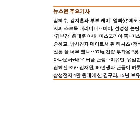
김혜수, 김지훈과 부부 케미 ‘얼빡샷’에도
지퍼 스르륵 내리더니‥비비, 선정성 논란 터
‘김부장’ 최대훈 아내, 미스코리아 善+미
송혜교, 남사친과 데이트서 흰 티셔츠+청
신동 살 너무 뺐나‥37㎏ 감량 부작용 “못
아나운서♥배우 커플 탄생‥이유빈, 유일한 최
심혜진 조카 심재원, 00년생과 단둘이 하룻밤
삼성전자 4만 원대에 산 김구라, 15년 보유