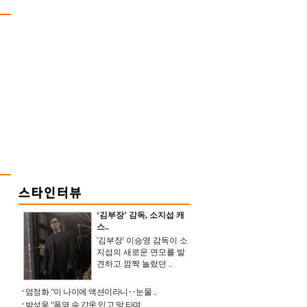
‘김부장’ 감독, 소지섭 캐
스..
'김부장' 이승영 감독이 소
지섭의 새로운 면모를 발
견하고 깜짝 놀랐던 ..
엄정화 “이 나이에 액션이라니‥눈물 ..
박성웅 “폭염 속 갑옷 입고 말 타며 ..