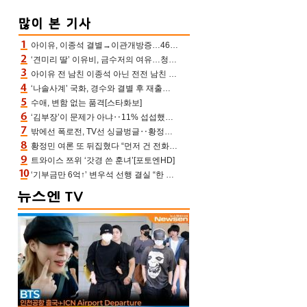
아이유, 이종석 결별→이관개방증…46장 꽉 채운 유애나 ♥ “열심히 사는 중”
‘견미리 딸’ 이유비, 금수저의 여유…청순 미모에 반전 슬림 라인
아이유 전 남친 이종석 아닌 전전 남친 장기하 소환 ‘별일 없이 산다’ 선곡…46장에 꾹 눌러 담은 근황
‘나솔사계’ 국화, 경수와 결별 후 재출연…첫인상 3표 몰표
수애, 변함 없는 품격[스타화보]
‘김부장’이 문제가 아냐‥11% 섭섭했던 ‘재벌X형사2’ 돈·빽 총동원해 컴백 [TV보고서]
밖에선 폭로전, TV선 싱글벙글‥황정민 ‘틈만 나면’ 출연, 피로감은 시청자 몫
황정민 여론 또 뒤집혔다 “먼저 건 전화 62통, 그만 연락해” vs 女팬 “녹취 다 올려” 진흙탕 싸움
트와이스 쯔위 ‘갓경 쓴 훈녀’[포토엔HD]
‘기부금만 6억↑’ 변우석 선행 결실 “한 아이 치료 마쳐”‥‘유캠’ 출연자가 전한 미담