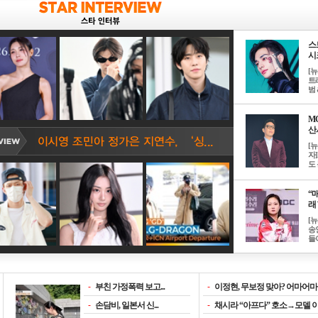
스
시크
[
트
범 &
M
산서
[
자
도 
“매
래 
[
송
들이
-
부친 가정폭력 보고...
-
이정현, 무보정 맞아? 어마어마한
-
손담비, 일본서 신...
-
채시라 “아프다” 호소→모델 이소