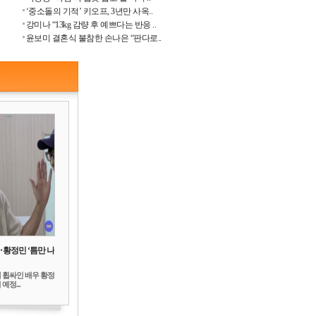
‘중소돌의 기적’ 키오프, 3년만 사옥..
강미나 “13kg 감량 후 예쁘다는 반응 ..
윤보미 결혼식 불참한 손나은 “판다로..
‥황정민 ‘틈만 나
 휩싸인 배우 황정
예정...