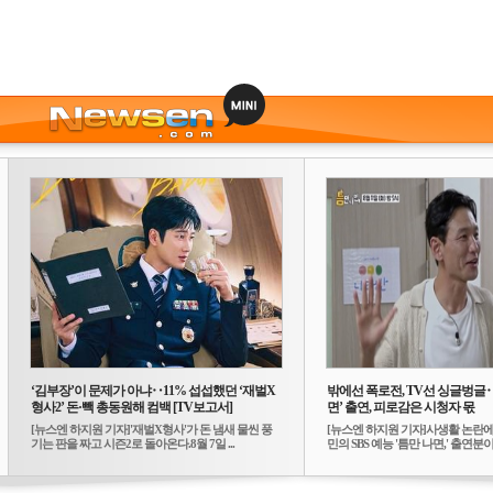
‘김부장’이 문제가 아냐‥11% 섭섭했던 ‘재벌X
밖에선 폭로전, TV선 싱글벙글
형사2’ 돈·빽 총동원해 컴백 [TV보고서]
면’ 출연, 피로감은 시청자 몫
[뉴스엔 하지원 기자]'재벌X형사'가 돈 냄새 물씬 풍
[뉴스엔 하지원 기자]사생활 논란에
기는 판을 짜고 시즌2로 돌아온다.8월 7일 ...
민의 SBS 예능 '틈만 나면,' 출연분이 