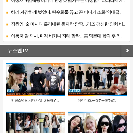
이정재, ♥임세령 비키니 인생샷 남겨주는 다정남‥파파라치에 ..
혜리 과감하게 벗었다, 탄수화물 끊고 끈 비니키 소화 ‘역대급..
장원영, 술 마시다 흘러내린 옷자락 깜짝…리즈 갱신한 인형 비..
이동국 딸 재시, 파격 비키니 자태 깜짝…美 명문대 합격 후 리..
뉴스엔TV
방탄소년단, 시대가 ‘BTS’ 원해🎵 ..
에이티즈, 둠칫❣️ 둠칫❣&#..