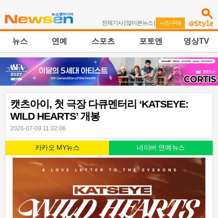
전체기사
|
많이본뉴스
|
사진구매
뉴스
연예
스포츠
포토엔
영상TV
캣츠아이, 첫 극장 다큐멘터리 ‘KATSEYE:
WILD HEARTS’ 개봉
2026-07-09 11:32:06
카카오 MY뉴스
네이버 연예뉴스