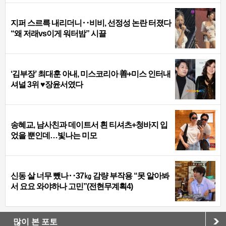
지퍼 스르륵 내리더니‥비비, 선정성 논란 터졌다
“왜 저래vs이게 워터밤” 시끌
‘김부장’ 최대훈 아내, 미스코리아 善+미스 인터내
셔널 3위 ♥장윤서였다
송혜교, 남사친과 데이트서 흰 티셔츠+청바지 입
었을 뿐인데…빛나는 미모
신동 살 너무 뺐나‥37㎏ 감량 부작용 “못 알아봐
서 요요 와야하나 고민”(전현무계획4)
많이 본 포토