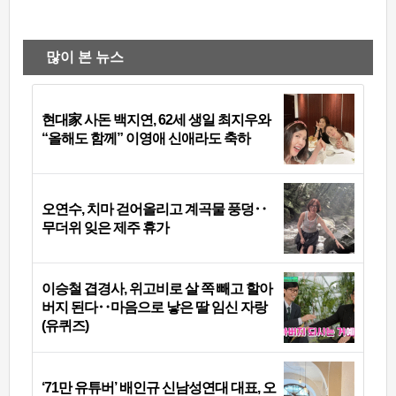
많이 본 뉴스
현대家 사돈 백지연, 62세 생일 최지우와
“올해도 함께” 이영애 신애라도 축하
오연수, 치마 걷어올리고 계곡물 풍덩‥
무더위 잊은 제주 휴가
이승철 겹경사, 위고비로 살 쪽 빼고 할아
버지 된다‥마음으로 낳은 딸 임신 자랑
(유퀴즈)
‘71만 유튜버’ 배인규 신남성연대 대표, 오