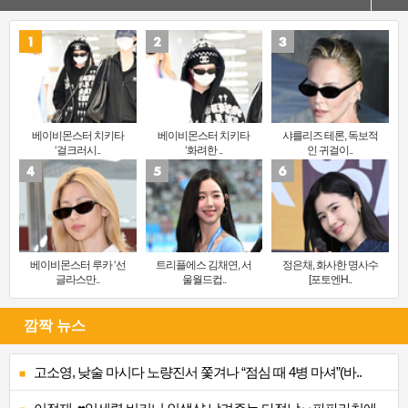
베이비몬스터 치키타
베이비몬스터 치키타
샤를리즈 테론, 독보적
‘걸크러시..
‘화려한 ..
인 귀걸이..
베이비몬스터 루카 ‘선
트리플에스 김채연, 서
정은채, 화사한 명사수
글라스만..
울월드컵..
[포토엔H..
깜짝 뉴스
고소영, 낮술 마시다 노량진서 쫓겨나 “점심 때 4병 마셔”(바..