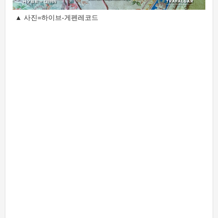
▲ 사진=하이브-게펜레코드