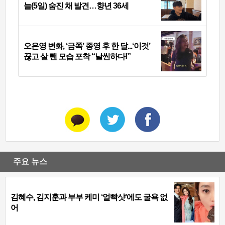
늘(5일) 숨진 채 발견…향년 36세
오은영 변화, ‘금쪽’ 종영 후 한 달...‘이것’
끊고 살 뺀 모습 포착 “날씬하다!”
주요 뉴스
김혜수, 김지훈과 부부 케미 ‘얼빡샷’에도 굴욕 없
어