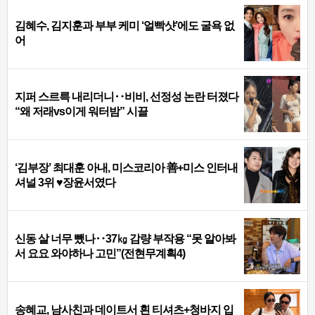
김혜수, 김지훈과 부부 케미 ‘얼빡샷’에도 굴욕 없
어
지퍼 스르륵 내리더니‥비비, 선정성 논란 터졌다
“왜 저래vs이게 워터밤” 시끌
‘김부장’ 최대훈 아내, 미스코리아 善+미스 인터내
셔널 3위 ♥장윤서였다
신동 살 너무 뺐나‥37㎏ 감량 부작용 “못 알아봐
서 요요 와야하나 고민”(전현무계획4)
송혜교, 남사친과 데이트서 흰 티셔츠+청바지 입