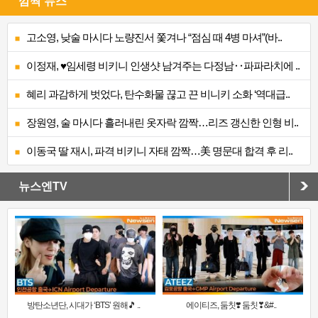
깜짝 뉴스
고소영, 낮술 마시다 노량진서 쫓겨나 “점심 때 4병 마셔”(바..
이정재, ♥임세령 비키니 인생샷 남겨주는 다정남‥파파라치에 ..
혜리 과감하게 벗었다, 탄수화물 끊고 끈 비니키 소화 ‘역대급..
장원영, 술 마시다 흘러내린 옷자락 깜짝…리즈 갱신한 인형 비..
이동국 딸 재시, 파격 비키니 자태 깜짝…美 명문대 합격 후 리..
뉴스엔TV
방탄소년단, 시대가 ‘BTS’ 원해🎵 ..
에이티즈, 둠칫❣️ 둠칫❣&#..