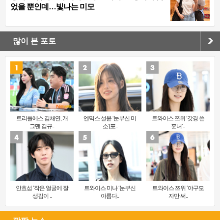
었을 뿐인데…빛나는 미모
많이 본 포토
트리플에스 김채연, 개
엔믹스 설윤 ‘눈부신 미
트와이스 쯔위 ‘갓경 쓴
그맨 김규..
소’[포..
훈녀’..
안효섭 ‘작은 얼굴에 잘
트와이스 미나 ‘눈부신
트와이스 쯔위 ‘야구모
생김이 ..
아름다..
자만 써..