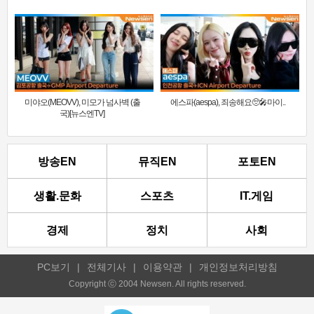
미야오(MEOVV), 미모가 넘사벽 (출
에스파(aespa), 죄송해요🥺🎤마이..
국)[뉴스엔TV]
방송EN
뮤직EN
포토EN
생활.문화
스포츠
IT.게임
경제
정치
사회
PC보기
|
전체기사
|
이용약관
|
개인정보처리방침
Copyright ⓒ 2004 Newsen. All rights reserved.