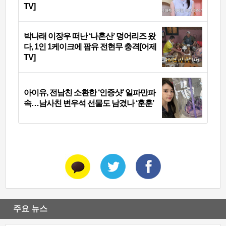
TV]
박나래 이장우 떠난 ‘나혼산’ 덩어리즈 왔
다, 1인 1케이크에 팜유 전현무 충격[어제
TV]
아이유, 전남친 소환한 ‘인증샷’ 일파만파
속…남사친 변우석 선물도 남겼나 ‘훈훈’
주요 뉴스