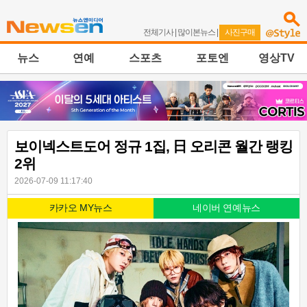
전체기사
|
많이본뉴스
|
사진구매
뉴스
연예
스포츠
포토엔
영상TV
보이넥스트도어 정규 1집, 日 오리콘 월간 랭킹
2위
2026-07-09 11:17:40
카카오 MY뉴스
네이버 연예뉴스