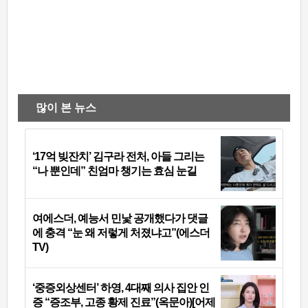
많이 본 뉴스
‘17억 빚잔치’ 김구라 전처, 아들 그리는
“나 뿐인데” 친엄마 챙기는 효심 눈길
여에스더, 예능서 민낯 공개했다가 댓글
에 충격 “눈 왜 저렇게 처졌냐고”(에스더
TV)
‘중증외상센터’ 하영, 4대째 의사 집안 인
증 “증조부, 고종 황제 진료”(옥문아)[어제