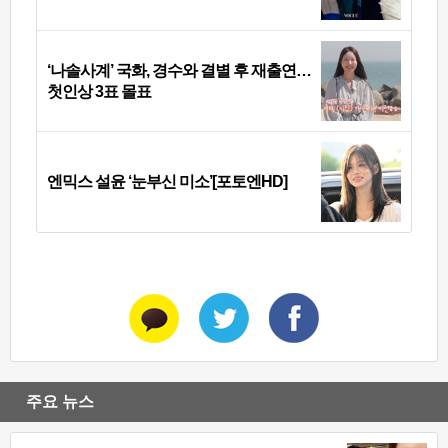
‘나솔사계’ 국화, 경수와 결별 후 재출연…
첫인상 3표 몰표
엔믹스 설윤 ‘눈부신 미소’[포토엔HD]
주요 뉴스