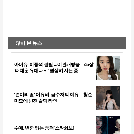
많이 본 뉴스
아이유, 이종석 결별→이관개방증…46장
꽉 채운 유애나 ♥ “열심히 사는 중”
‘견미리 딸’ 이유비, 금수저의 여유…청순
미모에 반전 슬림 라인
수애, 변함 없는 품격[스타화보]