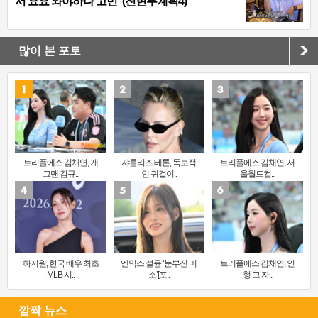
서 요요 와야하나 고민”(전현무계획4)
많이 본 포토
트리플에스 김채연, 개
샤를리즈 테론, 독보적
트리플에스 김채연, 서
그맨 김규..
인 귀걸이..
울월드컵..
하지원, 한국 배우 최초
엔믹스 설윤 ‘눈부신 미
트리플에스 김채연, 인
MLB 시..
소’[포..
형 그 자..
깜짝 뉴스