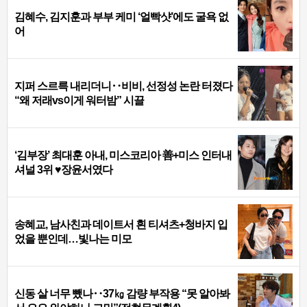
김혜수, 김지훈과 부부 케미 ‘얼빡샷’에도 굴욕 없
어
지퍼 스르륵 내리더니‥비비, 선정성 논란 터졌다
“왜 저래vs이게 워터밤” 시끌
‘김부장’ 최대훈 아내, 미스코리아 善+미스 인터내
셔널 3위 ♥장윤서였다
송혜교, 남사친과 데이트서 흰 티셔츠+청바지 입
었을 뿐인데…빛나는 미모
신동 살 너무 뺐나‥37㎏ 감량 부작용 “못 알아봐