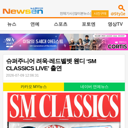
전체기사
|
많이본뉴스
|
사진구매
뉴스
연예
스포츠
포토엔
영상TV
슈퍼주니어 려욱·레드벨벳 웬디 ‘SM
CLASSICS LIVE’ 출연
2026-07-09 12:06:31
카카오 MY뉴스
네이버 연예뉴스