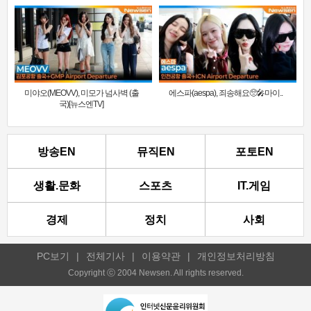
미야오(MEOVV), 미모가 넘사벽 (출
에스파(aespa), 죄송해요🥺🎤마이..
국)[뉴스엔TV]
방송EN
뮤직EN
포토EN
생활.문화
스포츠
IT.게임
경제
정치
사회
PC보기
|
전체기사
|
이용약관
|
개인정보처리방침
Copyright ⓒ 2004 Newsen. All rights reserved.