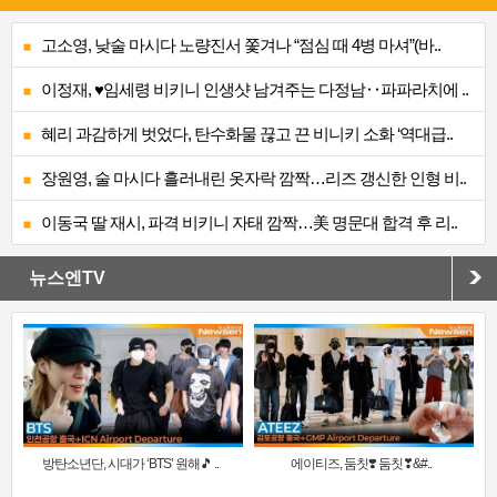
고소영, 낮술 마시다 노량진서 쫓겨나 “점심 때 4병 마셔”(바..
이정재, ♥임세령 비키니 인생샷 남겨주는 다정남‥파파라치에 ..
혜리 과감하게 벗었다, 탄수화물 끊고 끈 비니키 소화 ‘역대급..
장원영, 술 마시다 흘러내린 옷자락 깜짝…리즈 갱신한 인형 비..
이동국 딸 재시, 파격 비키니 자태 깜짝…美 명문대 합격 후 리..
뉴스엔TV
방탄소년단, 시대가 ‘BTS’ 원해🎵 ..
에이티즈, 둠칫❣️ 둠칫❣&#..