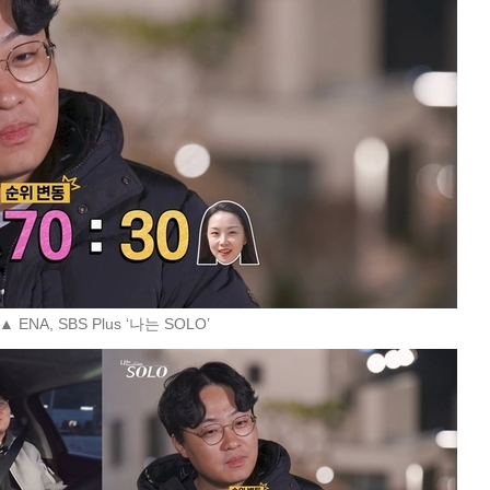
▲ ENA, SBS Plus ‘나는 SOLO’