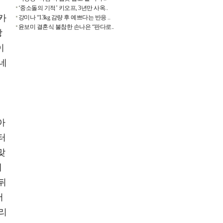
‘중소돌의 기적’ 키오프, 3년만 사옥..
카
강미나 “13kg 감량 후 예쁘다는 반응 ..
윤보미 결혼식 불참한 손나은 “판다로..
상
이
 네
아
터
맞
제
뒤
서
리