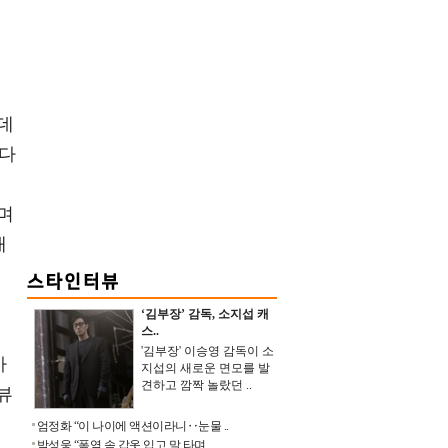
 데
보다
며
재
‘김부장’ 감독, 소지섭 캐
스..
'김부장' 이승영 감독이 소
가
지섭의 새로운 면모를 발
견하고 깜짝 놀랐던 ..
뷰
엄정화 “이 나이에 액션이라니‥눈물 ..
박성웅 “폭염 속 갑옷 입고 말 타며 ..