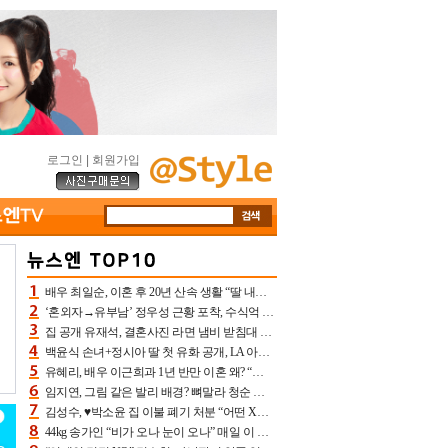
로그인
|
회원가입
배우 최일순, 이혼 후 20년 산속 생활 “딸 내가 버렸다고 원망‥맘 아파”(특종)[어제TV]
‘혼외자→유부남’ 정우성 근황 포착, 수식억 해킹 피해 후배 만났다 “존경하는”
집 공개 유재석, 결혼사진 라면 냄비 받침대 되고 분노‥가족사진도 피해(놀뭐)[어제TV]
백윤식 손녀+정시아 딸 첫 유화 공개, LA 아트쇼→서울국제조각페스타 작가다운 수준급 실력
유혜리, 배우 이근희과 1년 반만 이혼 왜? “식칼 꽂고 의자 던져” 충격 폭로(특종)[어제TV]
임지연, 그림 같은 발리 배경? 뼈말라 청순 비키니 핏에 상대 안 되네
김성수, ♥박소윤 집 이불 폐기 처분 “어떤 X이랑 썼을지 몰라” 질투(신랑수업2)[어제TV]
44kg 송가인 “비가 오나 눈이 오나” 매일 이 운동, 허벅지 근육량 상승+체지방 감소