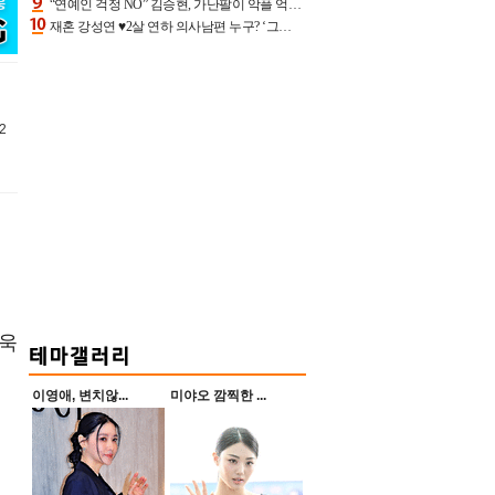
“연예인 걱정 NO” 김승현, 가난팔이 악플 억울할만‥아내+딸과 日 여행
재혼 강성연 ♥2살 연하 의사남편 누구? ‘그알’ 자문의에 훈남 비주얼 초엘리트 스펙 [종합]
2
더욱
이영애, 변치않...
미야오 깜찍한 ...