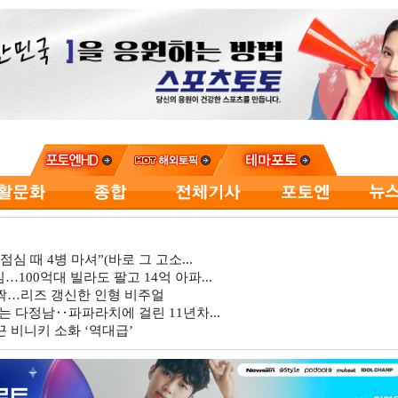
심 때 4병 마셔”(바로 그 고소...
…100억대 빌라도 팔고 14억 아파...
깜짝…리즈 갱신한 인형 비주얼
는 다정남‥파파라치에 걸린 11년차...
 비니키 소화 ‘역대급’