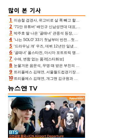
이승철 겹경사, 위고비로 살 쪽 빼고 할아버지 된다‥마음으로 낳은 딸 임신 자랑(유퀴즈)
‘71만 유튜버’ 배인규 신남성연대 대표, 오늘(5일) 숨진 채 발견…향년 36세
박주호 딸 나은 ‘골때녀’ 관중석 등장, 김민재 복제인간 보고 혼란 [결정적장면]
‘나는 SOLO’ 33기 첫날부터 반전…첫인상 0표 영호, 호감남 급부상
‘드라우닝 걔’ 우즈, 데뷔 12년만 일냈다…체조경기장 입성 확정
‘골때녀’ 올스타전, 마시마 포트트릭 맹추격전 5:4 골 잔치 ‘짜릿’ [어제TV]
수애, 변함 없는 품격[스타화보]
눈물겨운 음문석, 무명 때 받은 부친의 전재산→폐암 父 세상 떠나기 전 여행(유퀴즈)[어제TV]
트리플에스 김채연, 서울월드컵경기장에 뜬 맨시티 여신 [포토엔HD]
트리플에스 김채연, 개그맨 김규원과 함께 프리뷰쇼 진행 [포토엔HD]