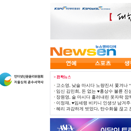
고소영, 낮술 마시다 노량진서 쫓겨나 “점
임신 김민희, 돈 없는 ♥홍상수 불륜 진심
장원영, 술 마시다 흘러내린 옷자락 
이정재, ♥임세령 비키니 인생샷 남겨주
혜리 과감하게 벗었다, 탄수화물 끊고 끈