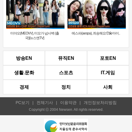
미야오(MEOVV), 미모가 넘사벽 (출
에스파(aespa), 죄송해요🥺🎤마이..
국)[뉴스엔TV]
방송EN
뮤직EN
포토EN
생활.문화
스포츠
IT.게임
경제
정치
사회
PC보기
|
전체기사
|
이용약관
|
개인정보처리방침
Copyright ⓒ 2004 Newsen. All rights reserved.