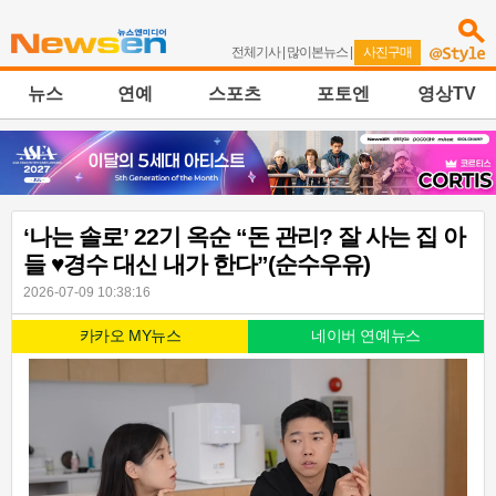
전체기사
|
많이본뉴스
|
사진구매
뉴스
연예
스포츠
포토엔
영상TV
‘나는 솔로’ 22기 옥순 “돈 관리? 잘 사는 집 아
들 ♥경수 대신 내가 한다”(순수우유)
2026-07-09 10:38:16
카카오 MY뉴스
네이버 연예뉴스