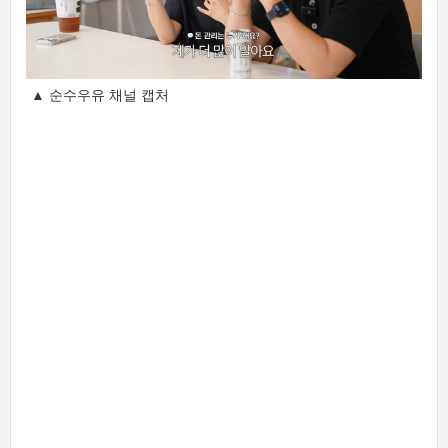
▲ 순수우유 채널 캡처