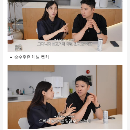
▲ 순수우유 채널 캡처