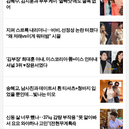
김혜수, 김지훈과 부부 케미 ‘얼빡샷’에도 굴욕 없
어
지퍼 스르륵 내리더니‥비비, 선정성 논란 터졌다
“왜 저래vs이게 워터밤” 시끌
‘김부장’ 최대훈 아내, 미스코리아 善+미스 인터내
셔널 3위 ♥장윤서였다
송혜교, 남사친과 데이트서 흰 티셔츠+청바지 입
었을 뿐인데…빛나는 미모
신동 살 너무 뺐나‥37㎏ 감량 부작용 “못 알아봐
서 요요 와야하나 고민”(전현무계획4)