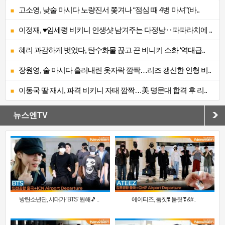
고소영, 낮술 마시다 노량진서 쫓겨나 “점심 때 4병 마셔”(바..
이정재, ♥임세령 비키니 인생샷 남겨주는 다정남‥파파라치에 ..
혜리 과감하게 벗었다, 탄수화물 끊고 끈 비니키 소화 ‘역대급..
장원영, 술 마시다 흘러내린 옷자락 깜짝…리즈 갱신한 인형 비..
이동국 딸 재시, 파격 비키니 자태 깜짝…美 명문대 합격 후 리..
뉴스엔TV
방탄소년단, 시대가 ‘BTS’ 원해🎵 ..
에이티즈, 둠칫❣️ 둠칫❣&#..