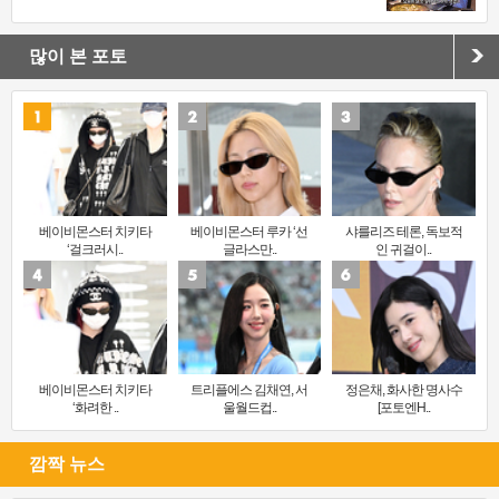
많이 본 포토
베이비몬스터 치키타
베이비몬스터 루카 ‘선
샤를리즈 테론, 독보적
‘걸크러시..
글라스만..
인 귀걸이..
베이비몬스터 치키타
트리플에스 김채연, 서
정은채, 화사한 명사수
‘화려한 ..
울월드컵..
[포토엔H..
깜짝 뉴스