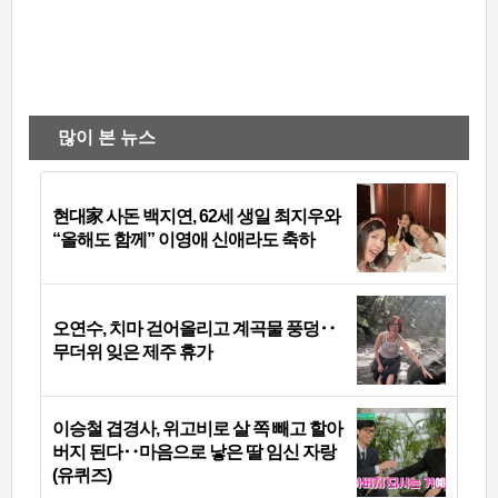
많이 본 뉴스
현대家 사돈 백지연, 62세 생일 최지우와
“올해도 함께” 이영애 신애라도 축하
오연수, 치마 걷어올리고 계곡물 풍덩‥
무더위 잊은 제주 휴가
이승철 겹경사, 위고비로 살 쪽 빼고 할아
버지 된다‥마음으로 낳은 딸 임신 자랑
(유퀴즈)