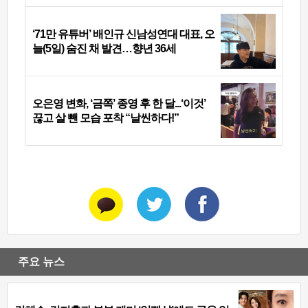
‘71만 유튜버’ 배인규 신남성연대 대표, 오
늘(5일) 숨진 채 발견…향년 36세
오은영 변화, ‘금쪽’ 종영 후 한 달...‘이것’
끊고 살 뺀 모습 포착 “날씬하다!”
주요 뉴스