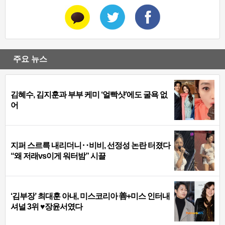
주요 뉴스
김혜수, 김지훈과 부부 케미 ‘얼빡샷’에도 굴욕 없
어
지퍼 스르륵 내리더니‥비비, 선정성 논란 터졌다
“왜 저래vs이게 워터밤” 시끌
‘김부장’ 최대훈 아내, 미스코리아 善+미스 인터내
셔널 3위 ♥장윤서였다