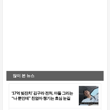
많이 본 뉴스
‘17억 빚잔치’ 김구라 전처, 아들 그리는
“나 뿐인데” 친엄마 챙기는 효심 눈길