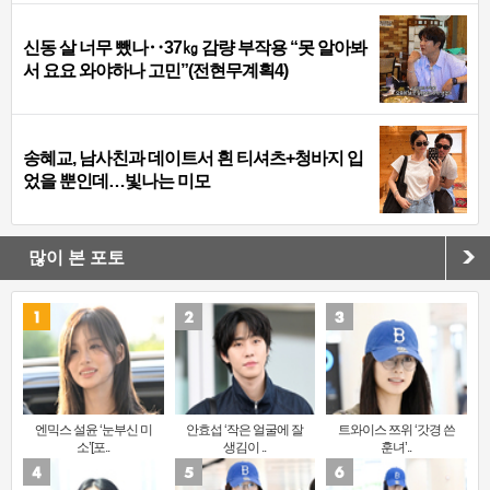
신동 살 너무 뺐나‥37㎏ 감량 부작용 “못 알아봐
서 요요 와야하나 고민”(전현무계획4)
송혜교, 남사친과 데이트서 흰 티셔츠+청바지 입
었을 뿐인데…빛나는 미모
많이 본 포토
엔믹스 설윤 ‘눈부신 미
안효섭 ‘작은 얼굴에 잘
트와이스 쯔위 ‘갓경 쓴
소’[포..
생김이 ..
훈녀’..