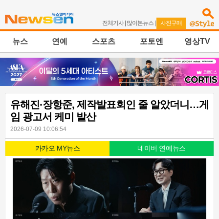
전체기사
|
많이본뉴스
|
사진구매
뉴스
연예
스포츠
포토엔
영상TV
유해진·장항준, 제작발표회인 줄 알았더니…게
임 광고서 케미 발산
2026-07-09 10:06:54
카카오 MY뉴스
네이버 연예뉴스