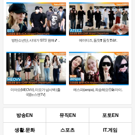
방탄소년단, 시대가 ‘BTS’ 원해🎵 ..
에이티즈, 둠칫❣️ 둠칫❣&#..
미야오(MEOVV), 미모가 넘사벽 (출
에스파(aespa), 죄송해요🥺🎤마이..
국)[뉴스엔TV]
방송EN
뮤직EN
포토EN
생활.문화
스포츠
IT.게임