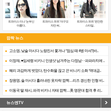
트와이스 미나 ‘눈부신
트와이스 쯔위 ‘야구모
트와이스 쯔위 ‘편안한
아름다..
자만 써..
스타일..
깜짝 뉴스
고소영, 낮술 마시다 노량진서 쫓겨나 “점심 때 4병 마셔”(바..
이정재, ♥임세령 비키니 인생샷 남겨주는 다정남‥파파라치에 ..
혜리 과감하게 벗었다, 탄수화물 끊고 끈 비니키 소화 ‘역대급..
장원영, 술 마시다 흘러내린 옷자락 깜짝…리즈 갱신한 인형 비..
이동국 딸 재시, 파격 비키니 자태 깜짝…美 명문대 합격 후 리..
뉴스엔TV