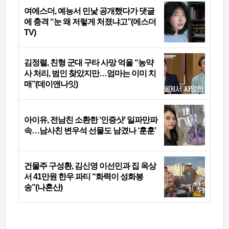
여에스더, 예능서 민낯 공개했다가 댓글
에 충격 “눈 왜 저렇게 처졌냐고”(에스더
TV)
김정렬, 친형 군대 구타 사망 억울 “농약
사 처리, 범인 찾았지만…엄마는 이미 치
매”(데이앤나잇)
아이유, 전남친 소환한 ‘인증샷’ 일파만파
속…남사친 변우석 선물도 남겼나 ‘훈훈’
건물주 구성환, 김신영 이선민과 집 옥상
서 41만원 한우 파티 “화력이 성화봉
송”(나혼산)