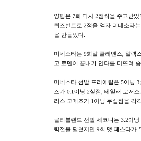
양팀은 7회 다시 2점씩을 주고받
퀴즈번트로 2점을 얻자 미네소타는
을 만들었다.
미네소타는 9회말 클레멘스, 알렉스
고 로덴이 끝내기 안타를 터뜨려 
미네소타 선발 프리에립은 5이닝 3
즈가 0.1이닝 2실점, 테일러 로저
리스 고메즈가 1이닝 무실점을 각각
클리블랜드 선발 세코니는 3.2이닝
력전을 펼쳤지만 9회 맷 페스타가 