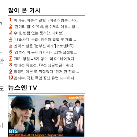
2
아이유, 이종석 결별→이관개방증…46장 꽉 채운 유애나 ♥ “열심히 사는 중”
크
‘견미리 딸’ 이유비, 금수저의 여유…청순 미모에 반전 슬림 라인
수애, 변함 없는 품격[스타화보]
‘나솔사계’ 국화, 경수와 결별 후 재출연…첫인상 3표 몰표
엔믹스 설윤 ‘눈부신 미소’[포토엔HD]
-
‘김부장’이 문제가 아냐‥11% 섭섭했던 ‘재벌X형사2’ 돈·빽 총동원해 컴백 [TV보고서]
26기 영철→8기 영수 ‘싹 다’ 헤어졌다 ‘나솔사계’ 충격의 현커 0쌍 (촌장TV)
만
밖에선 폭로전, TV선 싱글벙글‥황정민 ‘틈만 나면’ 출연, 피로감은 시청자 몫
황정민 여론 또 뒤집혔다 “먼저 건 전화 62통, 그만 연락해” vs 女팬 “녹취 다 올려” 진흙탕 싸움
김지수, 극한 폭염 끝난 유럽 프라하서 쾌적한 여름나기 “선풍기만으로 지내”
오
기
시