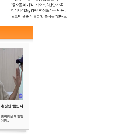
‘중소돌의 기적’ 키오프, 3년만 사옥..
강미나 “13kg 감량 후 예쁘다는 반응 ..
윤보미 결혼식 불참한 손나은 “판다로..
‥황정민 ‘틈만 나
 휩싸인 배우 황정
예정...