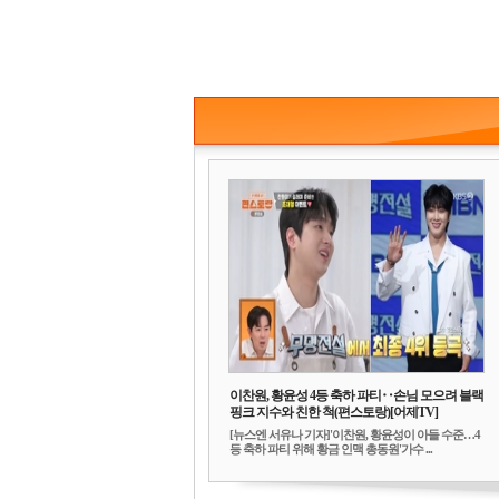
이찬원, 황윤성 4등 축하 파티‥손님 모으려 블랙
핑크 지수와 친한 척(편스토랑)[어제TV]
[뉴스엔 서유나 기자]'이찬원, 황윤성이 아들 수준…4
등 축하 파티 위해 황금 인맥 총동원'가수 ...