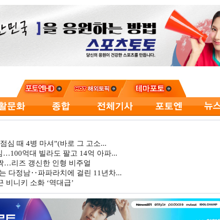
심 때 4병 마셔”(바로 그 고소...
…100억대 빌라도 팔고 14억 아파...
깜짝…리즈 갱신한 인형 비주얼
는 다정남‥파파라치에 걸린 11년차...
 비니키 소화 ‘역대급’