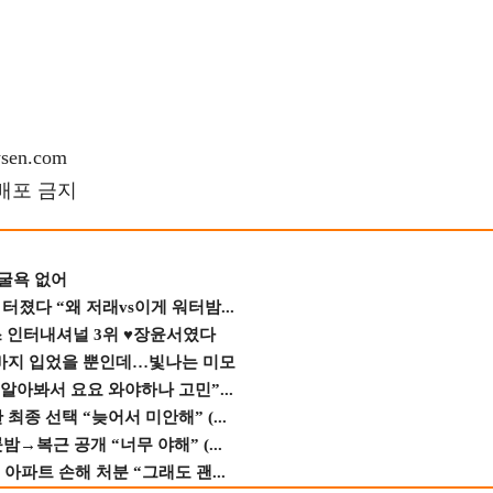
en.com
재배포 금지
 굴욕 없어
졌다 “왜 저래vs이게 워터밤...
스 인터내셔널 3위 ♥장윤서였다
바지 입었을 뿐인데…빛나는 미모
 알아봐서 요요 와야하나 고민”...
종 선택 “늦어서 미안해” (...
→복근 공개 “너무 야해” (...
 아파트 손해 처분 “그래도 괜...