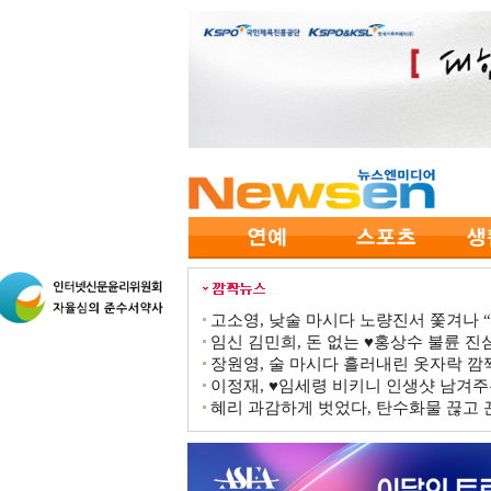
고소영, 낮술 마시다 노량진서 쫓겨나 “점
임신 김민희, 돈 없는 ♥홍상수 불륜 진심
장원영, 술 마시다 흘러내린 옷자락 
이정재, ♥임세령 비키니 인생샷 남겨주
혜리 과감하게 벗었다, 탄수화물 끊고 끈