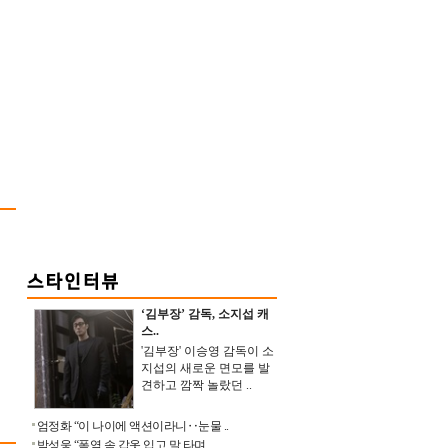
‘김부장’ 감독, 소지섭 캐
스..
'김부장' 이승영 감독이 소
지섭의 새로운 면모를 발
견하고 깜짝 놀랐던 ..
엄정화 “이 나이에 액션이라니‥눈물 ..
박성웅 “폭염 속 갑옷 입고 말 타며 ..