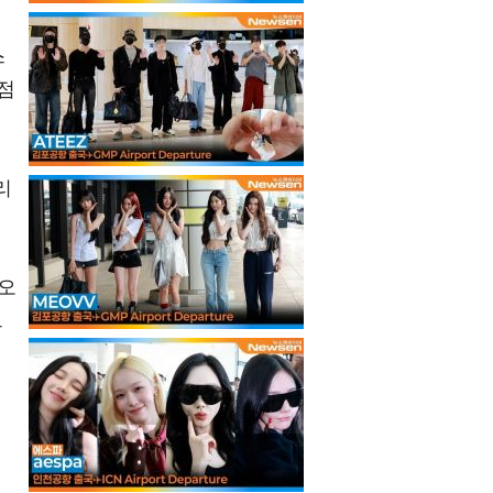
스
점
리
 오
드
총