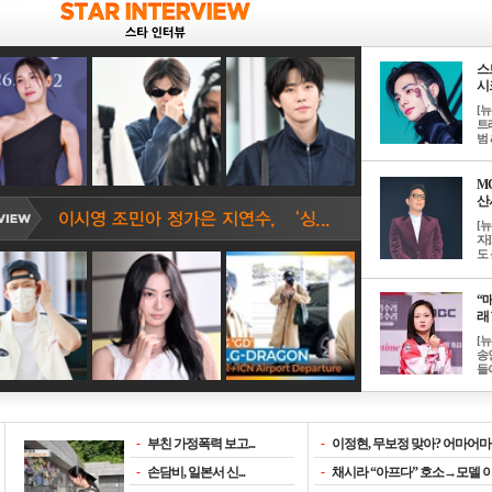
스
시크
[
트
범 &
M
산서
[
자
도 
“매
래 
[
송
들이
-
부친 가정폭력 보고...
-
이정현, 무보정 맞아? 어마어마한
-
손담비, 일본서 신...
-
채시라 “아프다” 호소→모델 이소