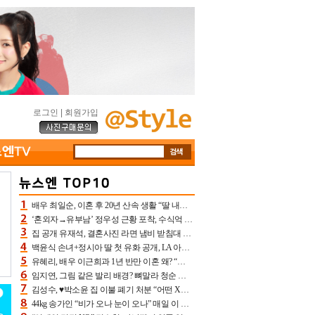
로그인
|
회원가입
배우 최일순, 이혼 후 20년 산속 생활 “딸 내가 버렸다고 원망‥맘 아파”(특종)[어제TV]
‘혼외자→유부남’ 정우성 근황 포착, 수식억 해킹 피해 후배 만났다 “존경하는”
집 공개 유재석, 결혼사진 라면 냄비 받침대 되고 분노‥가족사진도 피해(놀뭐)[어제TV]
백윤식 손녀+정시아 딸 첫 유화 공개, LA 아트쇼→서울국제조각페스타 작가다운 수준급 실력
유혜리, 배우 이근희과 1년 반만 이혼 왜? “식칼 꽂고 의자 던져” 충격 폭로(특종)[어제TV]
임지연, 그림 같은 발리 배경? 뼈말라 청순 비키니 핏에 상대 안 되네
김성수, ♥박소윤 집 이불 폐기 처분 “어떤 X이랑 썼을지 몰라” 질투(신랑수업2)[어제TV]
44kg 송가인 “비가 오나 눈이 오나” 매일 이 운동, 허벅지 근육량 상승+체지방 감소