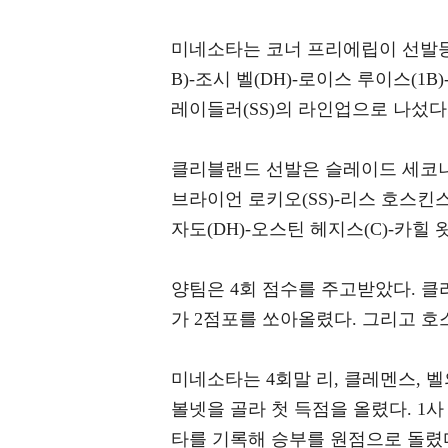
미네소타는 코너 프리에립이 선발등판했
B)-조시 벨(DH)-로이스 루이스(1B
레이들러(SS)의 라인업으로 나섰다
클리블랜드 선발은 슬레이드 세코니.
브라이언 로키오(SS)-리스 호스킨스(
자도(DH)-오스틴 헤지스(C)-카힐
양팀은 4회 점수를 주고받았다. 
가 2점포를 쏘아올렸다. 그리고 호
미네소타는 4회말 리, 클레멘스, 
볼넷을 골라 첫 득점을 올렸다. 1
타를 기록해 승부를 원점으로 돌렸