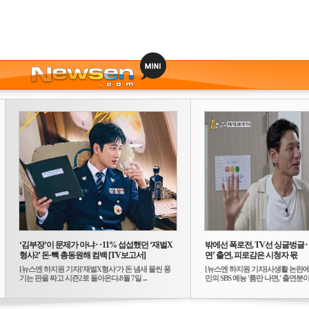
‘김부장’이 문제가 아냐‥11% 섭섭했던 ‘재벌X
밖에선 폭로전, TV선 싱글벙글
형사2’ 돈·빽 총동원해 컴백 [TV보고서]
면’ 출연, 피로감은 시청자 몫
[뉴스엔 하지원 기자]'재벌X형사'가 돈 냄새 물씬 풍
[뉴스엔 하지원 기자]사생활 논란에
기는 판을 짜고 시즌2로 돌아온다.8월 7일 ...
민의 SBS 예능 '틈만 나면,' 출연분이 