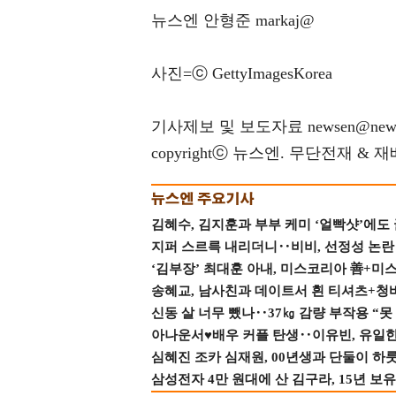
뉴스엔 안형준 markaj@
사진=ⓒ GettyImagesKorea
기사제보 및 보도자료 newsen@news
copyrightⓒ 뉴스엔. 무단전재 & 
김혜수, 김지훈과 부부 케미 ‘얼빡샷’에도
지퍼 스르륵 내리더니‥비비, 선정성 논란 터
‘김부장’ 최대훈 아내, 미스코리아 善+미
송혜교, 남사친과 데이트서 흰 티셔츠+청
신동 살 너무 뺐나‥37㎏ 감량 부작용 “못
아나운서♥배우 커플 탄생‥이유빈, 유일한 최
심혜진 조카 심재원, 00년생과 단둘이 하룻밤
삼성전자 4만 원대에 산 김구라, 15년 보유