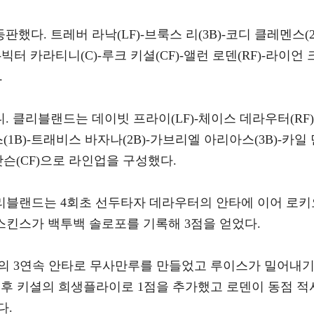
다. 트레버 라낙(LF)-브룩스 리(3B)-코디 클레멘스(
)-빅터 카라티니(C)-루크 키셜(CF)-앨런 로덴(RF)-라이언 
.
 클리블랜드는 데이빗 프라이(LF)-체이스 데라우터(RF)
1B)-트래비스 바자나(2B)-가브리엘 아리아스(3B)-카일 
 왓슨(CF)으로 라인업을 구성했다.
클리블랜드는 4회초 선두타자 데라우터의 안타에 이어 로키
스킨스가 백투백 솔로포를 기록해 3점을 얻었다.
벨의 3연속 안타로 무사만루를 만들었고 루이스가 밀어내
사 후 키셜의 희생플라이로 1점을 추가했고 로덴이 동점 적
다.