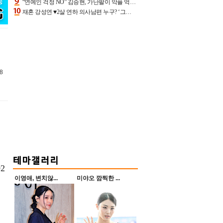
“연예인 걱정 NO” 김승현, 가난팔이 악플 억울할만‥아내+딸과 日 여행
재혼 강성연 ♥2살 연하 의사남편 누구? ‘그알’ 자문의에 훈남 비주얼 초엘리트 스펙 [종합]
8
2
이영애, 변치않...
미야오 깜찍한 ...