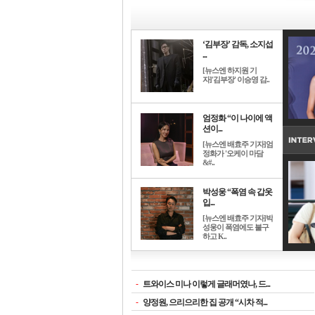
‘김부장’ 감독, 소지섭
...
[뉴스엔 하지원 기
자]'김부장' 이승영 감..
엄정화 “이 나이에 액
션이...
[뉴스엔 배효주 기자]엄
정화가 '오케이 마담
&#..
박성웅 “폭염 속 갑옷
입...
[뉴스엔 배효주 기자]박
성웅이 폭염에도 불구
하고 K..
-
트와이스 미나 이렇게 글래머였나, 드...
-
양정원, 으리으리한 집 공개 “시차 적...