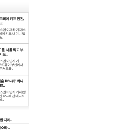
트레이 키즈 현진,
...
뉴스엔 이재하 기자]스
레이 키즈 새 미니 앨
..
C몽, 서울 찍고 부
도 ...
뉴스엔 이민지 기
]MC몽이 부산에서
콘서트를 ..
출 10% 줘” 박나
前...
뉴스엔 이민지 기자]방
인 박나래 전 매니저
 ..
 다리...
라 ...