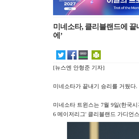
미네소타, 클리블랜드에 끝내
에’
[뉴스엔 안형준 기자]
미네소타가 끝내기 승리를 거뒀다.
미네소타 트윈스는 7월 9일(한국시
6 메이저리그' 클리블랜드 가디언