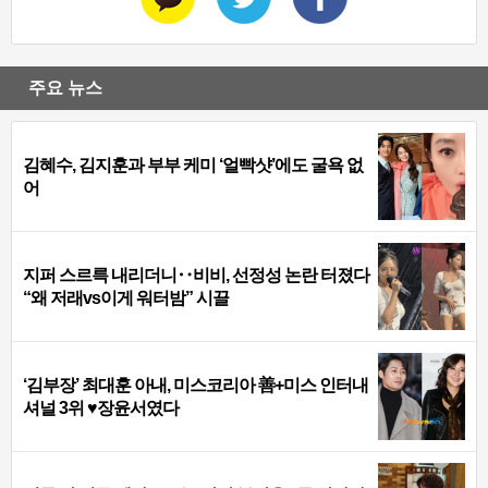
주요 뉴스
김혜수, 김지훈과 부부 케미 ‘얼빡샷’에도 굴욕 없
어
지퍼 스르륵 내리더니‥비비, 선정성 논란 터졌다
“왜 저래vs이게 워터밤” 시끌
‘김부장’ 최대훈 아내, 미스코리아 善+미스 인터내
셔널 3위 ♥장윤서였다