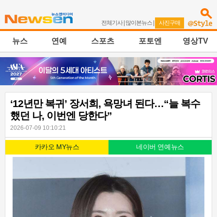
전체기사
|
많이본뉴스
|
사진구매
뉴스
연예
스포츠
포토엔
영상TV
‘12년만 복귀’ 장서희, 욕망녀 된다…“늘 복수
했던 나, 이번엔 당한다”
2026-07-09 10:10:21
카카오 MY뉴스
네이버 연예뉴스