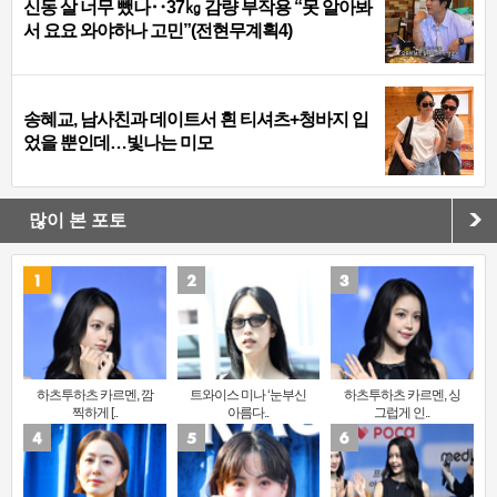
신동 살 너무 뺐나‥37㎏ 감량 부작용 “못 알아봐
서 요요 와야하나 고민”(전현무계획4)
송혜교, 남사친과 데이트서 흰 티셔츠+청바지 입
었을 뿐인데…빛나는 미모
많이 본 포토
하츠투하츠 카르멘, 깜
트와이스 미나 ‘눈부신
하츠투하츠 카르멘, 싱
찍하게 [..
아름다..
그럽게 인..