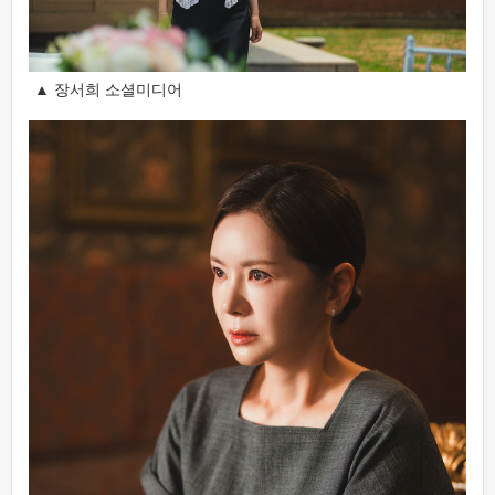
▲ 장서희 소셜미디어