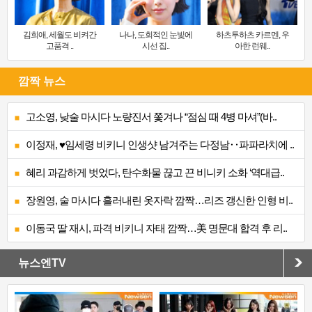
김희애, 세월도 비켜간
나나, 도회적인 눈빛에
하츠투하츠 카르멘, 우
고품격 ..
시선 집..
아한 런웨..
깜짝 뉴스
고소영, 낮술 마시다 노량진서 쫓겨나 “점심 때 4병 마셔”(바..
이정재, ♥임세령 비키니 인생샷 남겨주는 다정남‥파파라치에 ..
혜리 과감하게 벗었다, 탄수화물 끊고 끈 비니키 소화 ‘역대급..
장원영, 술 마시다 흘러내린 옷자락 깜짝…리즈 갱신한 인형 비..
이동국 딸 재시, 파격 비키니 자태 깜짝…美 명문대 합격 후 리..
뉴스엔TV