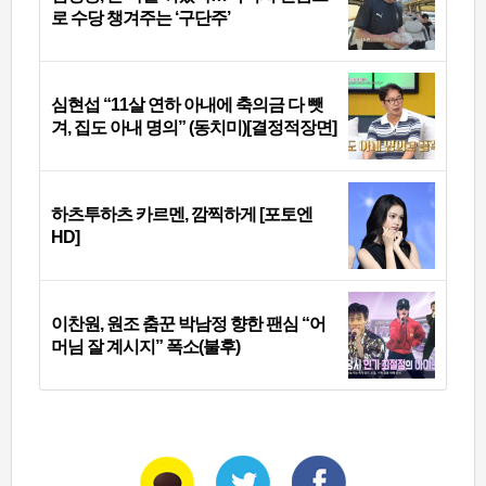
로 수당 챙겨주는 ‘구단주’
심현섭 “11살 연하 아내에 축의금 다 뺏
겨, 집도 아내 명의” (동치미)[결정적장면]
하츠투하츠 카르멘, 깜찍하게 [포토엔
HD]
이찬원, 원조 춤꾼 박남정 향한 팬심 “어
머님 잘 계시지” 폭소(불후)