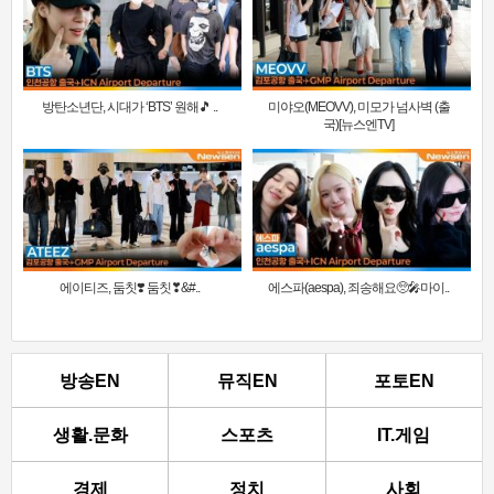
방탄소년단, 시대가 ‘BTS’ 원해🎵 ..
미야오(MEOVV), 미모가 넘사벽 (출
국)[뉴스엔TV]
에이티즈, 둠칫❣️ 둠칫❣&#..
에스파(aespa), 죄송해요🥺🎤마이..
방송EN
뮤직EN
포토EN
생활.문화
스포츠
IT.게임
경제
정치
사회