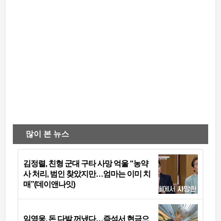
많이 본 뉴스
김정렬, 친형 군대 구타 사망 억울 “농약
사 처리, 범인 찾았지만…엄마는 이미 치
매”(데이앤나잇)
임영웅, 돈 다발 꺼냈다…즉석서 현금으