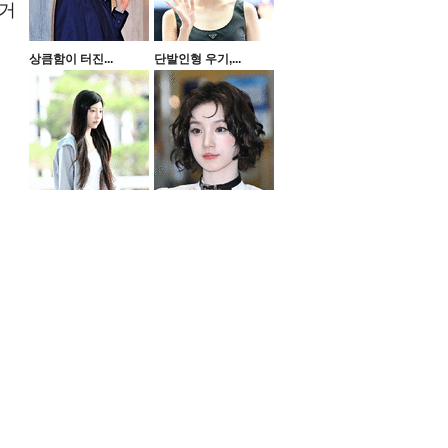
 거
상큼함이 터진...
단발인형 우기,...