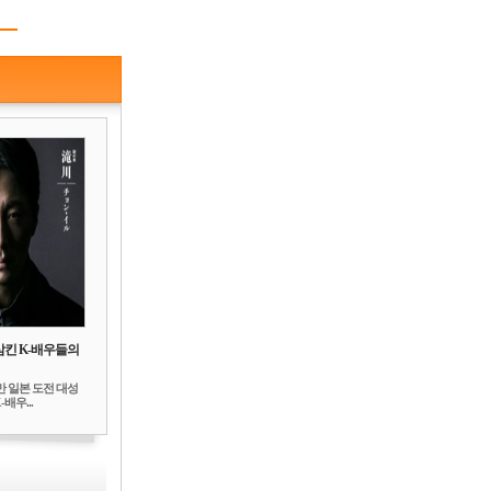
삼킨 K-배우들의
만 일본 도전 대성
배우...