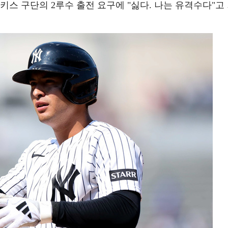
키스 구단의 2루수 출전 요구에 "싫다. 나는 유격수다"고