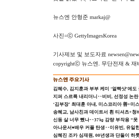
뉴스엔 안형준 markaj@
사진=ⓒ GettyImagesKorea
기사제보 및 보도자료 newsen@news
copyrightⓒ 뉴스엔. 무단전재 & 
김혜수, 김지훈과 부부 케미 ‘얼빡샷’에도
지퍼 스르륵 내리더니‥비비, 선정성 논란 터
‘김부장’ 최대훈 아내, 미스코리아 善+미
송혜교, 남사친과 데이트서 흰 티셔츠+청
신동 살 너무 뺐나‥37㎏ 감량 부작용 “못
아나운서♥배우 커플 탄생‥이유빈, 유일한 최
심혜진 조카 심재원, 00년생과 단둘이 하룻밤