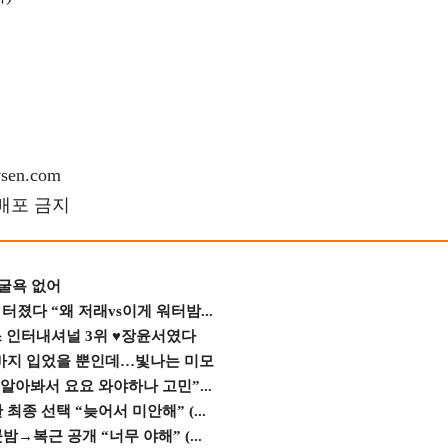
en.com
재배포 금지
 굴욕 없어
졌다 “왜 저래vs이게 워터밤...
스 인터내셔널 3위 ♥장윤서였다
바지 입었을 뿐인데…빛나는 미모
 알아봐서 요요 와야하나 고민”...
종 선택 “늦어서 미안해” (...
→복근 공개 “너무 야해” (...