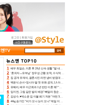
로그인
|
회원가입
배우 최일순, 이혼 후 20년 산속 생활 “딸 내가 버렸다고 원망‥맘 아파”(특종)[어제TV]
‘혼외자→유부남’ 정우성 근황 포착, 수식억 해킹 피해 후배 만났다 “존경하는”
집 공개 유재석, 결혼사진 라면 냄비 받침대 되고 분노‥가족사진도 피해(놀뭐)[어제TV]
백윤식 손녀+정시아 딸 첫 유화 공개, LA 아트쇼→서울국제조각페스타 작가다운 수준급 실력
유혜리, 배우 이근희과 1년 반만 이혼 왜? “식칼 꽂고 의자 던져” 충격 폭로(특종)[어제TV]
임지연, 그림 같은 발리 배경? 뼈말라 청순 비키니 핏에 상대 안 되네
김성수, ♥박소윤 집 이불 폐기 처분 “어떤 X이랑 썼을지 몰라” 질투(신랑수업2)[어제TV]
44kg 송가인 “비가 오나 눈이 오나” 매일 이 운동, 허벅지 근육량 상승+체지방 감소