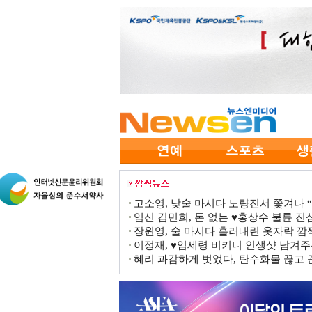
고소영, 낮술 마시다 노량진서 쫓겨나 “점
임신 김민희, 돈 없는 ♥홍상수 불륜 진심
장원영, 술 마시다 흘러내린 옷자락 
이정재, ♥임세령 비키니 인생샷 남겨주
혜리 과감하게 벗었다, 탄수화물 끊고 끈