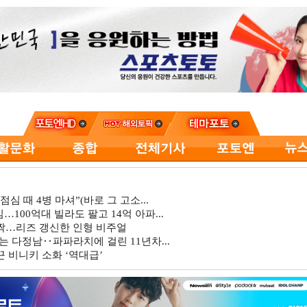
심 때 4병 마셔”(바로 그 고소...
…100억대 빌라도 팔고 14억 아파...
깜짝…리즈 갱신한 인형 비주얼
는 다정남‥파파라치에 걸린 11년차...
 비니키 소화 ‘역대급’