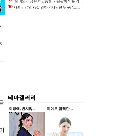
“연예인 걱정 NO” 김승현, 가난팔이 악플 억울할만‥아내+딸과 日 여행
재혼 강성연 ♥2살 연하 의사남편 누구? ‘그알’ 자문의에 훈남 비주얼 초엘리트 스펙 [종합]
수
5
전을
이영애, 변치않...
미야오 깜찍한 ...
마이