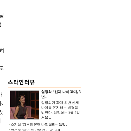
닝
선
심히
오
엄정화 “신체 나이 30대, 3
가
년..
.
엄정화가 30대 초반 신체
나이를 유지하는 비결을
았
밝혔다. 엄정화는 8월 4일
서울 ..
의
소지섭 “김부장 본명 나도 몰라‥들었..
박성웅 “폭염 속 갑옷 입고 말 타며 ..