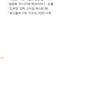
엄정화 “이 나이에 액션이라니‥눈물 ..
‘김부장’ 감독, 소지섭 캐스팅 2번 ..
‘중소돌의 기적’ 키오프, 3년만 사옥..