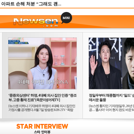
 아파트 손해 처분 “그래도 괜...
‘중증외상센터’ 하영, 4대째 의사 집안 인증 “증조
정일우부터 채종협까지 ‘일드’ 
부, 고종 황제 진료”(옥문아)[어제TV]
매서운 돌풍
[뉴스엔 이하나 기자]배우 하영이 4대째 의사 집안인
[뉴스엔 황지민 기자]정일우, 20년 
가정사를 공개했다. 8월 7일 방송된 KBS 2TV ‘옥탑
공…'횹사마' 이어 현지 판도 바꾼 K-
방...