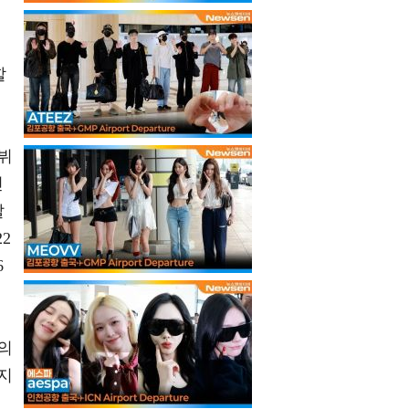
로
할
뷔
신
발
2
6
의
지