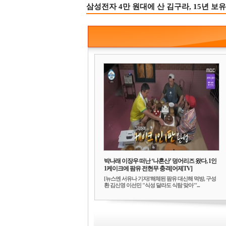
삼성전자 4만 원대에 산 김구라, 15년 보유
박나래 이장우 떠난 ‘나혼산’ 덩어리즈 왔다, 1인
1케이크에 팜유 전현무 충격[어제TV]
[뉴스엔 서유나 기자]'해체된 팜유 대신해 먹방, 구성
환 김신영 이선민 "식성 달라도 식탐 맞아"'...