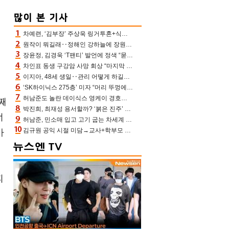
차예련, ‘김부장’ 주상욱 링거투혼+식스팩 비화 “옷 벗는데 아저씨는 안 된다고”(차장금)
수
원작이 뭐길래‥정해인 강하늘에 장원영까지 참여한 이 영화
장윤정, 김경욱 ‘T팬티’ 발언에 정색 “묻지 않았는데, 그것도 성희롱”(장공장)
차인표 동생 구강암 사망 회상 “마지막 순간 동생 손 잡아준 신애라, 두고두고 고마워” (신애라이프)
이지아, 48세 생일‥관리 어떻게 하길래 놀라운 동안 미모
일
‘SK하이닉스 275층’ 미자 “머리 뚜껑에서 사, 주식만 안 해도 돈 버는 것”
허남준도 놀란 데이식스 영케이 경호원병 과거 “그냥 돌았던 놈”
째
박진희, 최재성 용서할까? ‘붉은 진주’ 오늘(7일) 결말 나온다
너
허남준, 민소매 입고 고기 굽는 차세계 실존…영케이도 감탄한 팔근육(공케이)
김규원 공익 시절 미담→교사+학부모 추가 미담 속출 “휠체어 탄 아이와 산책도”[종합]
아
피