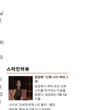
닝
선
심히
오
엄정화 “신체 나이 30대, 3
가
년..
.
엄정화가 30대 초반 신체
나이를 유지하는 비결을
았
밝혔다. 엄정화는 8월 4일
서울 ..
의
소지섭 “김부장 본명 나도 몰라‥들었..
박성웅 “폭염 속 갑옷 입고 말 타며 ..