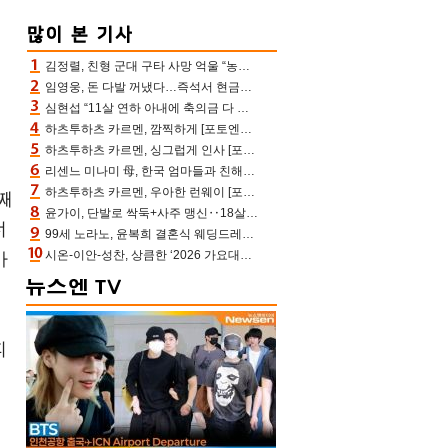
김정렬, 친형 군대 구타 사망 억울 “농약사 처리, 범인 찾았지만…엄마는 이미 치매”(데이앤나잇)
수
임영웅, 돈 다발 꺼냈다…즉석서 현금으로 수당 챙겨주는 ‘구단주’
심현섭 “11살 연하 아내에 축의금 다 뺏겨, 집도 아내 명의” (동치미)[결정적장면]
하츠투하츠 카르멘, 깜찍하게 [포토엔HD]
하츠투하츠 카르멘, 싱그럽게 인사 [포토엔HD]
일
리센느 미나미 母, 한국 엄마들과 친해진 비결=BTS “최애 정국 얘기로 통해”(전참시)
하츠투하츠 카르멘, 우아한 런웨이 [포토엔HD]
째
윤가이, 단발로 싹둑+사주 맹신‥18살 연상 ♥장기하 반한 엉뚱·열정 매력(전참시)
너
99세 노라노, 윤복희 결혼식 웨딩드레스 제작자였다…극찬 세례
시온-이안-성찬, 상큼한 ‘2026 가요대전 썸머’ MC [포토엔HD]
아
피