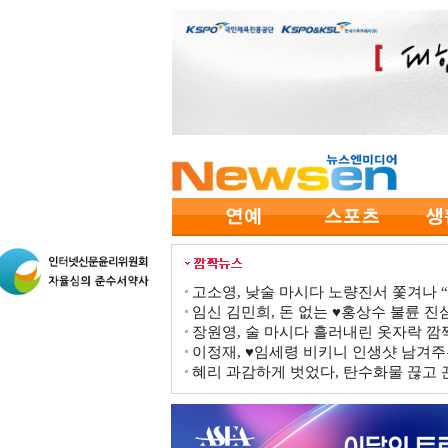
고소영, 낮술 마시다 노량진서 쫓겨나 “점
임신 김민희, 돈 없는 ♥홍상수 불륜 진심
장원영, 술 마시다 흘러내린 옷자락 
이정재, ♥임세령 비키니 인생샷 남겨주
혜리 과감하게 벗었다, 탄수화물 끊고 끈