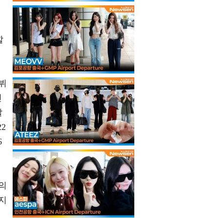
로
할
뷔
신
발
2
6
의
지