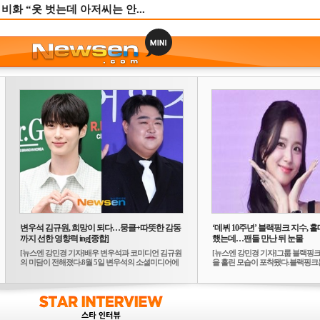
비화 “옷 벗는데 아저씨는 안...
변우석 김규원, 희망이 되다…뭉클+따뜻한 감동
‘데뷔 10주년’ 블랙핑크 지수, 홀
까지 선한 영향력 ing[종합]
했는데…팬들 만난 뒤 눈물
[뉴스엔 강민경 기자]배우 변우석과 코미디언 김규원
[뉴스엔 강민경 기자]그룹 블랙핑크
의 미담이 전해졌다.8월 5일 변우석의 소셜미디어에
을 흘린 모습이 포착됐다.블랙핑크는
는 ...
10...