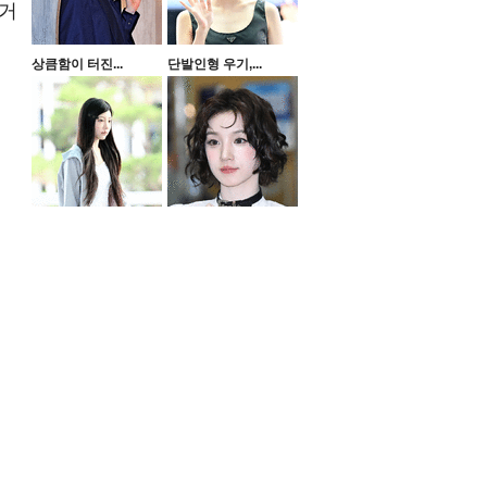
 거
상큼함이 터진...
단발인형 우기,...