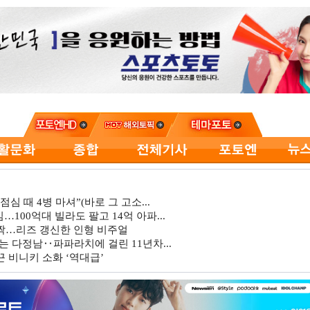
심 때 4병 마셔”(바로 그 고소...
…100억대 빌라도 팔고 14억 아파...
깜짝…리즈 갱신한 인형 비주얼
는 다정남‥파파라치에 걸린 11년차...
 비니키 소화 ‘역대급’