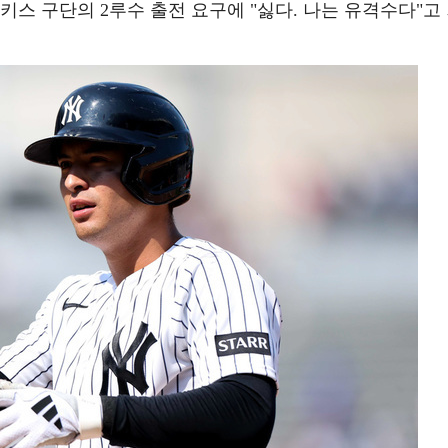
키스 구단의 2루수 출전 요구에 "싫다. 나는 유격수다"고