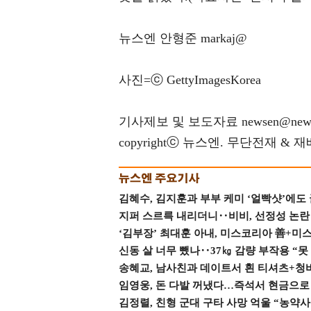
뉴스엔 안형준 markaj@
사진=ⓒ GettyImagesKorea
기사제보 및 보도자료 newsen@news
copyrightⓒ 뉴스엔. 무단전재 & 
김혜수, 김지훈과 부부 케미 ‘얼빡샷’에도
지퍼 스르륵 내리더니‥비비, 선정성 논란 터
‘김부장’ 최대훈 아내, 미스코리아 善+미
신동 살 너무 뺐나‥37㎏ 감량 부작용 “못
송혜교, 남사친과 데이트서 흰 티셔츠+청
임영웅, 돈 다발 꺼냈다…즉석서 현금으로 
김정렬, 친형 군대 구타 사망 억울 “농약사