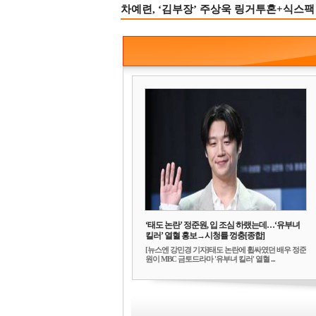
차예련, ‘김부장’ 주상욱 링거투혼+식스팩 
‘태도 논란’ 정준원, 입 조심 하랬는데…‘유부녀
킬러’ 열혈 홍보→시청률 껑충[종합]
[뉴스엔 강민경 기자]태도 논란에 휩싸였던 배우 정준
원이 MBC 금토드라마 '유부녀 킬러' 열혈 ...