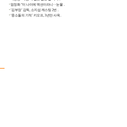
엄정화 “이 나이에 액션이라니‥눈물 ..
‘김부장’ 감독, 소지섭 캐스팅 2번 ..
‘중소돌의 기적’ 키오프, 3년만 사옥..