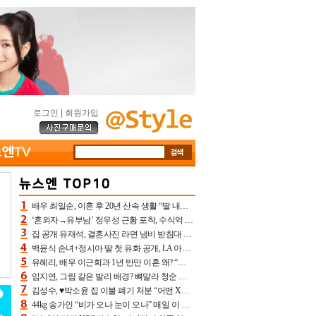
로그인
|
회원가입
배우 최일순, 이혼 후 20년 산속 생활 “딸 내가 버렸다고 원망‥맘 아파”(특종)[어제TV]
‘혼외자→유부남’ 정우성 근황 포착, 수식억 해킹 피해 후배 만났다 “존경하는”
집 공개 유재석, 결혼사진 라면 냄비 받침대 되고 분노‥가족사진도 피해(놀뭐)[어제TV]
백윤식 손녀+정시아 딸 첫 유화 공개, LA 아트쇼→서울국제조각페스타 작가다운 수준급 실력
유혜리, 배우 이근희과 1년 반만 이혼 왜? “식칼 꽂고 의자 던져” 충격 폭로(특종)[어제TV]
임지연, 그림 같은 발리 배경? 뼈말라 청순 비키니 핏에 상대 안 되네
김성수, ♥박소윤 집 이불 폐기 처분 “어떤 X이랑 썼을지 몰라” 질투(신랑수업2)[어제TV]
44kg 송가인 “비가 오나 눈이 오나” 매일 이 운동, 허벅지 근육량 상승+체지방 감소