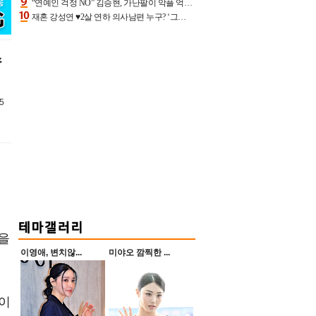
“연예인 걱정 NO” 김승현, 가난팔이 악플 억울할만‥아내+딸과 日 여행
재혼 강성연 ♥2살 연하 의사남편 누구? ‘그알’ 자문의에 훈남 비주얼 초엘리트 스펙 [종합]
수
5
전을
이영애, 변치않...
미야오 깜찍한 ...
마이