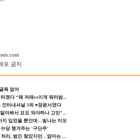
en.com
재배포 금지
 굴욕 없어
졌다 “왜 저래vs이게 워터밤...
스 인터내셔널 3위 ♥장윤서였다
 알아봐서 요요 와야하나 고민”...
바지 입었을 뿐인데…빛나는 미모
수당 챙겨주는 ‘구단주’
 처리, 범인 찾았지만…엄마는 ...