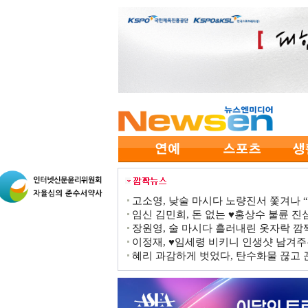
고소영, 낮술 마시다 노량진서 쫓겨나 “점
임신 김민희, 돈 없는 ♥홍상수 불륜 진심
장원영, 술 마시다 흘러내린 옷자락 
이정재, ♥임세령 비키니 인생샷 남겨주
혜리 과감하게 벗었다, 탄수화물 끊고 끈