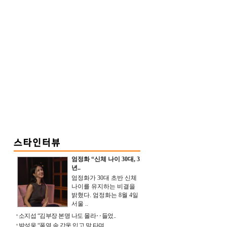
엄정화 “신체 나이 30대, 3
년..
엄정화가 30대 초반 신체
나이를 유지하는 비결을
밝혔다. 엄정화는 8월 4일
서울 ..
소지섭 “김부장 본명 나도 몰라‥들었..
박성웅 “폭염 속 갑옷 입고 말 타며 ..