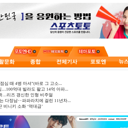
심 때 4병 마셔”(바로 그 고소...
…100억대 빌라도 팔고 14억 아파...
깜짝…리즈 갱신한 인형 비주얼
는 다정남‥파파라치에 걸린 11년차...
 비니키 소화 ‘역대급’