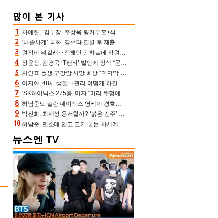
차예련, ‘김부장’ 주상욱 링거투혼+식스팩 비화 “옷 벗는데 아저씨는 안 된다고”(차장금)
‘나솔사계’ 국화, 경수와 결별 후 재출연…첫인상 3표 몰표
원작이 뭐길래‥정해인 강하늘에 장원영까지 참여한 이 영화
장윤정, 김경욱 ‘T팬티’ 발언에 정색 “묻지 않았는데, 그것도 성희롱”(장공장)
차인표 동생 구강암 사망 회상 “마지막 순간 동생 손 잡아준 신애라, 두고두고 고마워” (신애라이프)
이지아, 48세 생일‥관리 어떻게 하길래 놀라운 동안 미모
‘SK하이닉스 275층’ 미자 “머리 뚜껑에서 사, 주식만 안 해도 돈 버는 것”
허남준도 놀란 데이식스 영케이 경호원병 과거 “그냥 돌았던 놈”
박진희, 최재성 용서할까? ‘붉은 진주’ 오늘(7일) 결말 나온다
허남준, 민소매 입고 고기 굽는 차세계 실존…영케이도 감탄한 팔근육(공케이)