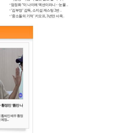
엄정화 “이 나이에 액션이라니‥눈물 ..
‘김부장’ 감독, 소지섭 캐스팅 2번 ..
‘중소돌의 기적’ 키오프, 3년만 사옥..
‥황정민 ‘틈만 나
 휩싸인 배우 황정
예정...