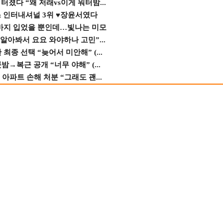
졌다 “왜 저래vs이게 워터밤...
스 인터내셔널 3위 ♥장윤서였다
바지 입었을 뿐인데…빛나는 미모
 알아봐서 요요 와야하나 고민”...
종 선택 “늦어서 미안해” (...
→복근 공개 “너무 야해” (...
 아파트 손해 처분 “그래도 괜...