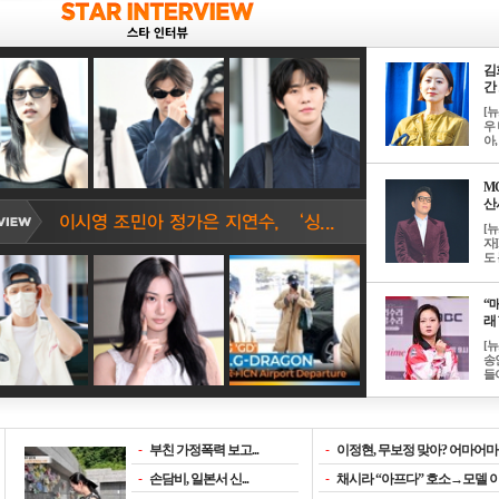
김
간 
[
우 
아, .
M
산서
[
자
도 
“매
래 
[
송
들이
-
부친 가정폭력 보고...
-
이정현, 무보정 맞아? 어마어마한
-
손담비, 일본서 신...
-
채시라 “아프다” 호소→모델 이소