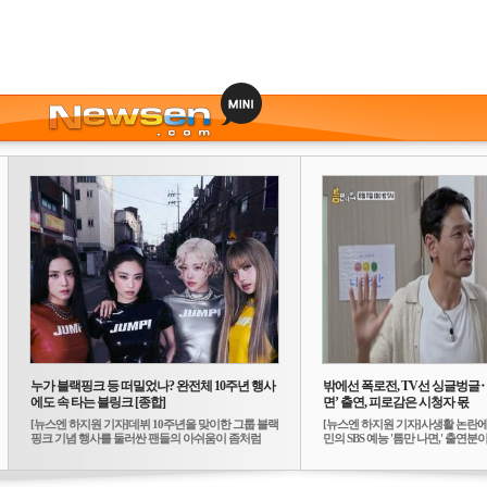
누가 블랙핑크 등 떠밀었나? 완전체 10주년 행사
밖에선 폭로전, TV선 싱글벙글
에도 속 타는 블링크 [종합]
면’ 출연, 피로감은 시청자 몫
[뉴스엔 하지원 기자]데뷔 10주년을 맞이한 그룹 블랙
[뉴스엔 하지원 기자]사생활 논란에
핑크 기념 행사를 둘러싼 팬들의 아쉬움이 좀처럼
민의 SBS 예능 '틈만 나면,' 출연분이 
가...