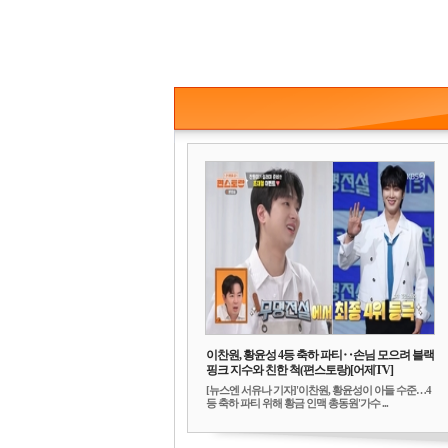
이찬원, 황윤성 4등 축하 파티‥손님 모으려 블랙
핑크 지수와 친한 척(편스토랑)[어제TV]
[뉴스엔 서유나 기자]'이찬원, 황윤성이 아들 수준…4
등 축하 파티 위해 황금 인맥 총동원'가수 ...