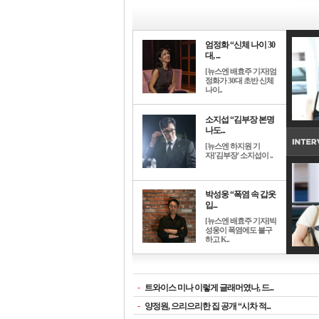
엄정화 “신체 나이 30
대, ...
[뉴스엔 배효주 기자]엄
정화가 30대 초반 신체
나이..
소지섭 “김부장 본명
나도...
[뉴스엔 하지원 기
자]'김부장' 소지섭이 ..
박성웅 “폭염 속 갑옷
입...
[뉴스엔 배효주 기자]박
성웅이 폭염에도 불구
하고 K..
-
트와이스 미나 이렇게 글래머였나, 드...
-
양정원, 으리으리한 집 공개 “시차 적...