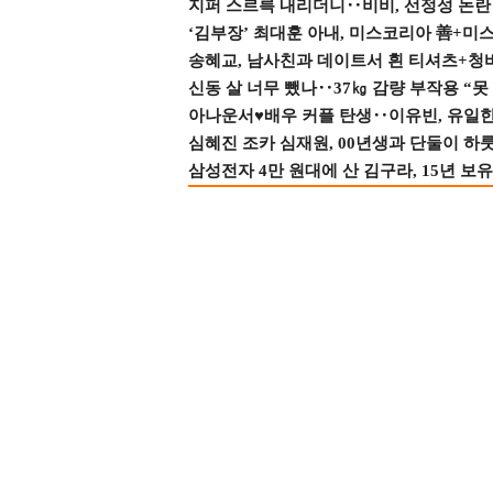
지퍼 스르륵 내리더니‥비비, 선정성 논란 터
‘김부장’ 최대훈 아내, 미스코리아 善+미
송혜교, 남사친과 데이트서 흰 티셔츠+청
신동 살 너무 뺐나‥37㎏ 감량 부작용 “못
아나운서♥배우 커플 탄생‥이유빈, 유일한 최
심혜진 조카 심재원, 00년생과 단둘이 하룻밤
삼성전자 4만 원대에 산 김구라, 15년 보유