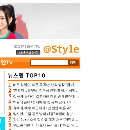
로그인
|
회원가입
배우 최일순, 이혼 후 20년 산속 생활 “딸 내가 버렸다고 원망‥맘 아파”(특종)[어제TV]
‘혼외자→유부남’ 정우성 근황 포착, 수식억 해킹 피해 후배 만났다 “존경하는”
집 공개 유재석, 결혼사진 라면 냄비 받침대 되고 분노‥가족사진도 피해(놀뭐)[어제TV]
백윤식 손녀+정시아 딸 첫 유화 공개, LA 아트쇼→서울국제조각페스타 작가다운 수준급 실력
유혜리, 배우 이근희과 1년 반만 이혼 왜? “식칼 꽂고 의자 던져” 충격 폭로(특종)[어제TV]
임지연, 그림 같은 발리 배경? 뼈말라 청순 비키니 핏에 상대 안 되네
김성수, ♥박소윤 집 이불 폐기 처분 “어떤 X이랑 썼을지 몰라” 질투(신랑수업2)[어제TV]
44kg 송가인 “비가 오나 눈이 오나” 매일 이 운동, 허벅지 근육량 상승+체지방 감소