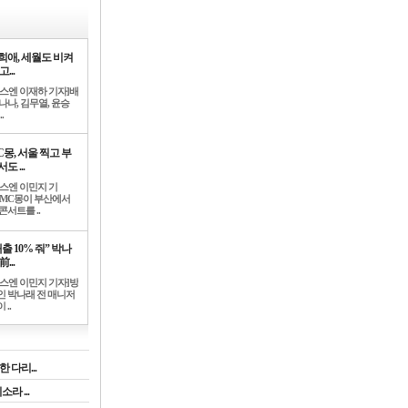
희애, 세월도 비켜
고...
뉴스엔 이재하 기자]배
나나, 김무열, 윤승
.
C몽, 서울 찍고 부
도 ...
뉴스엔 이민지 기
]MC몽이 부산에서
콘서트를 ..
출 10% 줘” 박나
前...
뉴스엔 이민지 기자]방
인 박나래 전 매니저
 ..
 다리...
라 ...