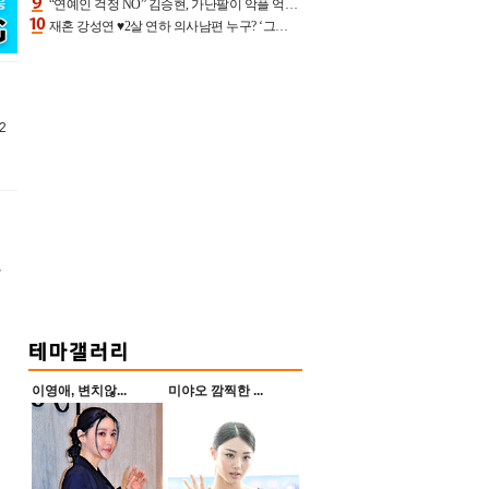
“연예인 걱정 NO” 김승현, 가난팔이 악플 억울할만‥아내+딸과 日 여행
재혼 강성연 ♥2살 연하 의사남편 누구? ‘그알’ 자문의에 훈남 비주얼 초엘리트 스펙 [종합]
2
강
이영애, 변치않...
미야오 깜찍한 ...