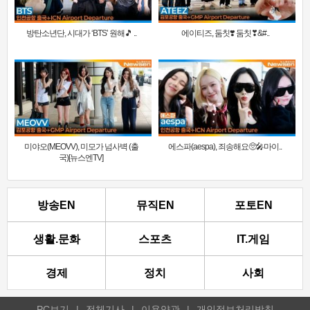
방탄소년단, 시대가 ‘BTS’ 원해🎵 ..
에이티즈, 둠칫❣️ 둠칫❣&#..
미야오(MEOVV), 미모가 넘사벽 (출
에스파(aespa), 죄송해요🥺🎤마이..
국)[뉴스엔TV]
방송EN
뮤직EN
포토EN
생활.문화
스포츠
IT.게임
경제
정치
사회
PC보기
|
전체기사
|
이용약관
|
개인정보처리방침