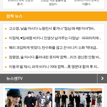
트와이스 쯔위 ‘갓경 쓴
안효섭 ‘작은 얼굴에 잘
트와이스 미나 ‘눈부신
훈녀’..
생김이 ..
아름다..
깜짝 뉴스
고소영, 낮술 마시다 노량진서 쫓겨나 “점심 때 4병 마셔”(바..
이정재, ♥임세령 비키니 인생샷 남겨주는 다정남‥파파라치에 ..
혜리 과감하게 벗었다, 탄수화물 끊고 끈 비니키 소화 ‘역대급..
장원영, 술 마시다 흘러내린 옷자락 깜짝…리즈 갱신한 인형 비..
이동국 딸 재시, 파격 비키니 자태 깜짝…美 명문대 합격 후 리..
뉴스엔TV