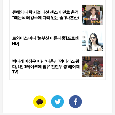
류혜영 대학 시절 패션 센스에 민호 충격
“레몬색 레깅스에 다리 없는 줄”(나혼산)
트와이스 미나 ‘눈부신 아름다움’[포토엔
HD]
박나래 이장우 떠난 ‘나혼산’ 덩어리즈 왔
다, 1인 1케이크에 팜유 전현무 충격[어제
TV]