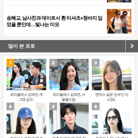
송혜교, 남사친과 데이트서 흰 티셔츠+청바지 입
었을 뿐인데…빛나는 미모
많이 본 포토
트리플에스 김채연, 개
트리플에스 김채연, 서
엔믹스 설윤 ‘눈부신 미
그맨 김규..
울월드컵..
소’[포..