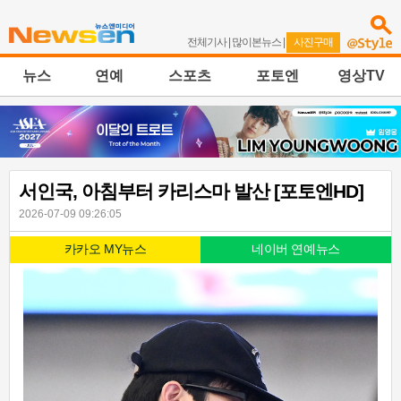
전체기사
|
많이본뉴스
|
사진구매
뉴스
연예
스포츠
포토엔
영상TV
서인국, 아침부터 카리스마 발산 [포토엔HD]
2026-07-09 09:26:05
카카오 MY뉴스
네이버 연예뉴스