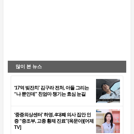
많이 본 뉴스
‘17억 빚잔치’ 김구라 전처, 아들 그리는
“나 뿐인데” 친엄마 챙기는 효심 눈길
‘중증외상센터’ 하영, 4대째 의사 집안 인
증 “증조부, 고종 황제 진료”(옥문아)[어제
TV]