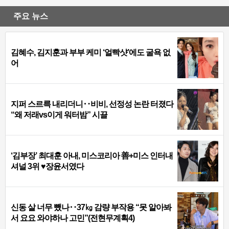
주요 뉴스
김혜수, 김지훈과 부부 케미 ‘얼빡샷’에도 굴욕 없
어
지퍼 스르륵 내리더니‥비비, 선정성 논란 터졌다
“왜 저래vs이게 워터밤” 시끌
‘김부장’ 최대훈 아내, 미스코리아 善+미스 인터내
셔널 3위 ♥장윤서였다
신동 살 너무 뺐나‥37㎏ 감량 부작용 “못 알아봐
서 요요 와야하나 고민”(전현무계획4)