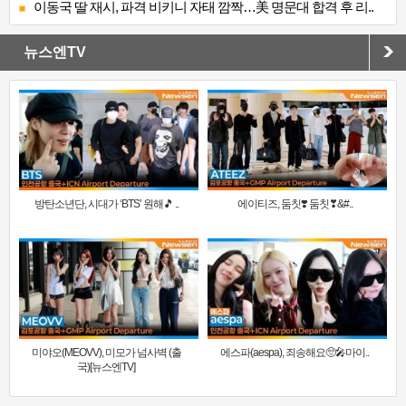
이동국 딸 재시, 파격 비키니 자태 깜짝…美 명문대 합격 후 리..
뉴스엔TV
방탄소년단, 시대가 ‘BTS’ 원해🎵 ..
에이티즈, 둠칫❣️ 둠칫❣&#..
미야오(MEOVV), 미모가 넘사벽 (출
에스파(aespa), 죄송해요🥺🎤마이..
국)[뉴스엔TV]