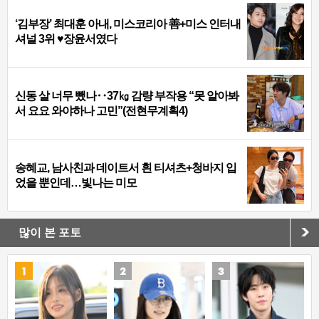
‘김부장’ 최대훈 아내, 미스코리아 善+미스 인터내
셔널 3위 ♥장윤서였다
신동 살 너무 뺐나‥37㎏ 감량 부작용 “못 알아봐
서 요요 와야하나 고민”(전현무계획4)
송혜교, 남사친과 데이트서 흰 티셔츠+청바지 입
었을 뿐인데…빛나는 미모
많이 본 포토