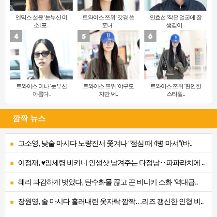
엔믹스 설윤 ‘눈부신 미
트와이스 쯔위 ‘갓경 쓴
안효섭 ‘작은 얼굴에 잘
소’[포..
훈녀’..
생김이 ..
트와이스 미나 ‘눈부신
트와이스 쯔위 ‘야구모
트와이스 쯔위 ‘편안한
아름다..
자만 써..
스타일..
깜짝 뉴스
고소영, 낮술 마시다 노량진서 쫓겨나 “점심 때 4병 마셔”(바..
이정재, ♥임세령 비키니 인생샷 남겨주는 다정남‥파파라치에 ..
혜리 과감하게 벗었다, 탄수화물 끊고 끈 비니키 소화 ‘역대급..
장원영, 술 마시다 흘러내린 옷자락 깜짝…리즈 갱신한 인형 비..