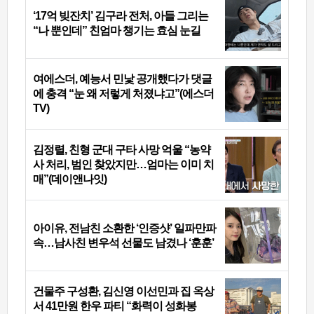
‘17억 빚잔치’ 김구라 전처, 아들 그리는
“나 뿐인데” 친엄마 챙기는 효심 눈길
여에스더, 예능서 민낯 공개했다가 댓글
에 충격 “눈 왜 저렇게 처졌냐고”(에스더
TV)
김정렬, 친형 군대 구타 사망 억울 “농약
사 처리, 범인 찾았지만…엄마는 이미 치
매”(데이앤나잇)
아이유, 전남친 소환한 ‘인증샷’ 일파만파
속…남사친 변우석 선물도 남겼나 ‘훈훈’
건물주 구성환, 김신영 이선민과 집 옥상
서 41만원 한우 파티 “화력이 성화봉