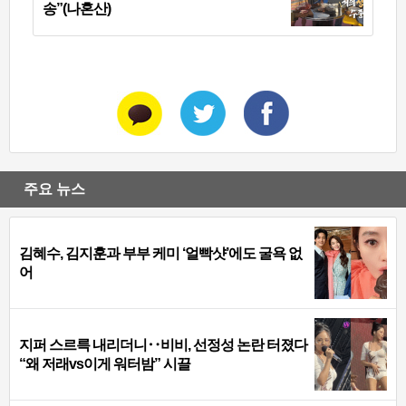
송”(나혼산)
주요 뉴스
김혜수, 김지훈과 부부 케미 ‘얼빡샷’에도 굴욕 없
어
지퍼 스르륵 내리더니‥비비, 선정성 논란 터졌다
“왜 저래vs이게 워터밤” 시끌