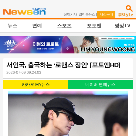
전체기사
|
많이본뉴스
|
사진구매
뉴스
연예
스포츠
포토엔
영상TV
서인국, 출국하는 ‘로맨스 장인’ [포토엔HD]
2026-07-09 09:24:03
카카오 MY뉴스
네이버 연예뉴스